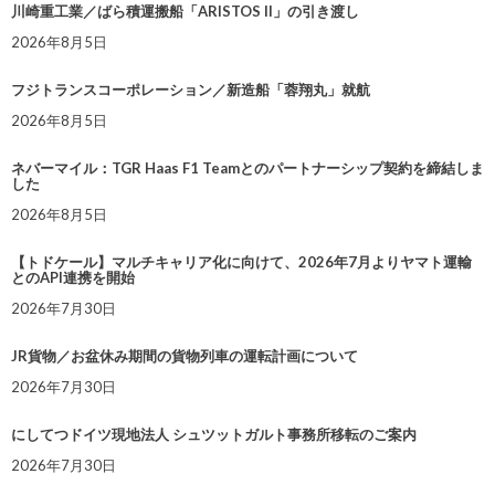
川崎重工業／ばら積運搬船「ARISTOS II」の引き渡し
2026年8月5日
フジトランスコーポレーション／新造船「蓉翔丸」就航
2026年8月5日
ネバーマイル：TGR Haas F1 Teamとのパートナーシップ契約を締結しま
した
2026年8月5日
【トドケール】マルチキャリア化に向けて、2026年7月よりヤマト運輸
とのAPI連携を開始
2026年7月30日
JR貨物／お盆休み期間の貨物列車の運転計画について
2026年7月30日
にしてつドイツ現地法人 シュツットガルト事務所移転のご案内
2026年7月30日