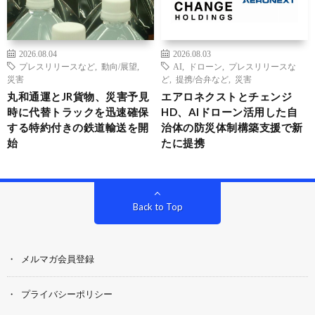
2026.08.04
2026.08.03
プレスリリースなど
,
動向/展望
,
AI
,
ドローン
,
プレスリリースな
災害
ど
,
提携/合弁など
,
災害
丸和通運とJR貨物、災害予見
エアロネクストとチェンジ
時に代替トラックを迅速確保
HD、AIドローン活用した自
する特約付きの鉄道輸送を開
治体の防災体制構築支援で新
始
たに提携
Back to Top
メルマガ会員登録
プライバシーポリシー