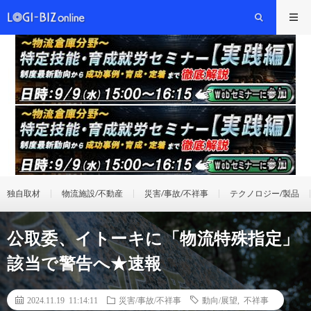
独自取材
物流施設/不動産
災害/事故/不祥事
テクノロジー/製品
公取委、イトーキに「物流特殊指定」
該当で警告へ★速報
2024.11.19 11:14:11
災害/事故/不祥事
動向/展望
,
不祥事