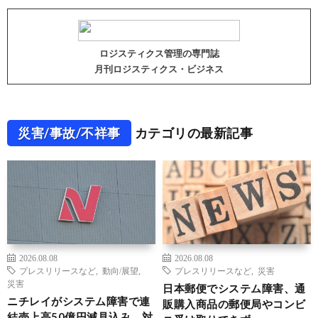
ロジスティクス管理の専門誌
月刊ロジスティクス・ビジネス
災害/事故/不祥事
カテゴリの最新記事
2026.08.08
2026.08.08
プレスリリースなど
,
動向/展望
,
プレスリリースなど
,
災害
災害
日本郵便でシステム障害、通
ニチレイがシステム障害で連
販購入商品の郵便局やコンビ
結売上高50億円減見込み、対