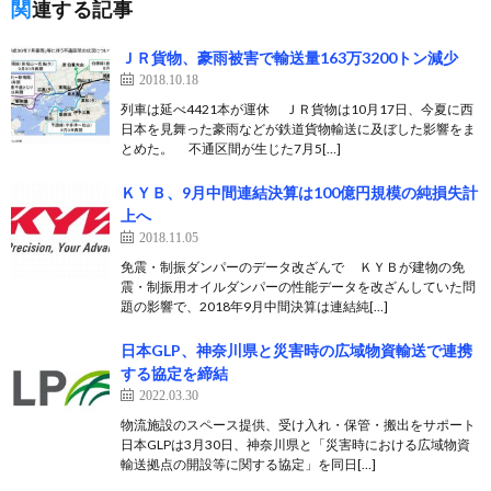
関連する記事
ＪＲ貨物、豪雨被害で輸送量163万3200トン減少
2018.10.18
列車は延べ4421本が運休 ＪＲ貨物は10月17日、今夏に西
日本を見舞った豪雨などが鉄道貨物輸送に及ぼした影響をま
とめた。 不通区間が生じた7月5[…]
ＫＹＢ、9月中間連結決算は100億円規模の純損失計
上へ
2018.11.05
免震・制振ダンパーのデータ改ざんで ＫＹＢが建物の免
震・制振用オイルダンパーの性能データを改ざんしていた問
題の影響で、2018年9月中間決算は連結純[…]
日本GLP、神奈川県と災害時の広域物資輸送で連携
する協定を締結
2022.03.30
物流施設のスペース提供、受け入れ・保管・搬出をサポート
日本GLPは3月30日、神奈川県と「災害時における広域物資
輸送拠点の開設等に関する協定」を同日[…]