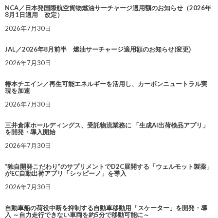
NCA／日本発国際航空貨物燃油サーチャージ適用額のお知らせ（2026年
8月1日適用 改定）
2026年7月30日
JAL／2026年8月前半 燃油サーチャージ適用額のお知らせ(変更)
2026年7月30日
椿本チエイン／再生可能エネルギーを活用し、カーボンニュートラル実
現を加速
2026年7月30日
三井倉庫ホールディングス、受託物流業務に 「生成AI出荷検品アプリ」
を開発・導入開始
2026年7月30日
“独自開発こだわり”のサプリメントでD2C展開する「ウェルモット製薬」
がEC自動出荷アプリ「シッピーノ」を導入
2026年7月30日
自動車船の荷役中断を抑制する自動車移動用「スケーター」を開発・導
入 ～自力走行できない車両を約5分で移動可能に～