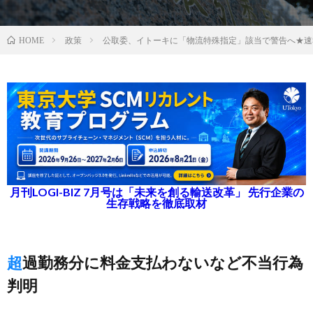
政策
公取委、イトーキに「物流特殊指定」該当で警告へ★速
HOME
月刊LOGI-BIZ 7月号は「未来を創る輸送改革」 先行企業の
生存戦略を徹底取材
超過勤務分に料金支払わないなど不当行為
判明