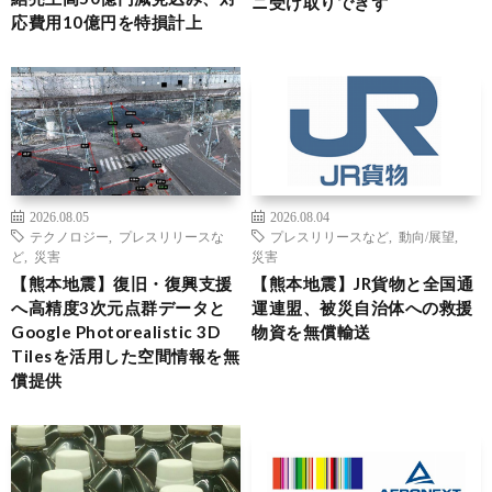
ニ受け取りできず
応費用10億円を特損計上
2026.08.05
2026.08.04
テクノロジー
,
プレスリリースな
プレスリリースなど
,
動向/展望
,
ど
,
災害
災害
【熊本地震】復旧・復興支援
【熊本地震】JR貨物と全国通
へ高精度3次元点群データと
運連盟、被災自治体への救援
Google Photorealistic 3D
物資を無償輸送
Tilesを活用した空間情報を無
償提供