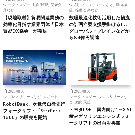
テクノロジー
,
動向/展望
,
記者会
AI
,
プレスリリースなど
,
動向/展
見など
望
,
提携/合弁など
【現地取材】貿易関連業務の
数理最適化技術活用した物流
効率化目指す業界団体「日本
の計画立案支援手掛けるJIJ、
貿易DX協会」が発足
グローバル・ブレインなどか
ら8.4億円調達
2026.08.05
2026.08.05
プレスリリースなど
,
ロボット
テクノロジー
,
プレスリリースな
ど
,
動向/展望
RobotBank、次世代自律走行
トヨタL&F、国内向け1～3.5t
フォークリフト「StarFork
積みガソリンエンジン式フォ
1500」の販売を開始
ークリフトの出荷を再開