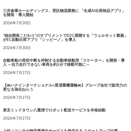
三井倉庫ホールディングス、受託物流業務に 「生成AI出荷検品アプリ」
を開発・導入開始
2026年7月30日
“独自開発こだわり”のサプリメントでD2C展開する「ウェルモット製薬」
がEC自動出荷アプリ「シッピーノ」を導入
2026年7月30日
自動車船の荷役中断を抑制する自動車移動用「スケーター」を開発・導
入 ～自力走行できない車両を約5分で移動可能に～
2026年7月27日
【㈱ハナインターナショナル×星清重機運輸㈱】グループ会社で販売力の
更なる強化ねらう
2026年7月27日
東京ミッドタウン八重洲でロボット配送サービスを本格始動
2026年7月27日
上組／コンテナ物流最適化サービスを提供する スタートアップ企業