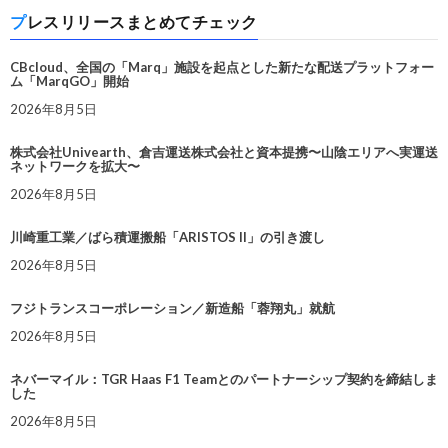
プレスリリースまとめてチェック
CBcloud、全国の「Marq」施設を起点とした新たな配送プラットフォー
ム「MarqGO」開始
2026年8月5日
株式会社Univearth、倉吉運送株式会社と資本提携〜山陰エリアへ実運送
ネットワークを拡大〜
2026年8月5日
川崎重工業／ばら積運搬船「ARISTOS II」の引き渡し
2026年8月5日
フジトランスコーポレーション／新造船「蓉翔丸」就航
2026年8月5日
ネバーマイル：TGR Haas F1 Teamとのパートナーシップ契約を締結しま
した
2026年8月5日