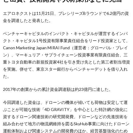
エアロネクストは11月21日、プレシリーズBラウンドで6.2億円の資
金を調達したと発表した。
ベンチャーキャピタルのインパクト・キャピタルが運営するインパ
クト・キャピタル1号投資有限事業責任組合をリード投資家として、
Canon Marketing Japan MIRAI Fund（運営者：グローバル・ブレイ
ン）、マーキュリア・サプライチェーン投資事業有限責任組合、三
重トヨタ自動車の新規投資家4社を引き受け先とした第三者割当増資
を実施。併せて、東京スター銀行からベンチャーデットを借り入れ
た。
2017年の創業からの累計資金調達額は約23億円に達した。
今回調達した資金は、ドローンの機体が傾いても荷物は安定して運
ぶことが可能な技術「4D GRAVITY」を中心とした特許網の強化に
資するドローン関連技術の研究開発費、ドローンなどの先進技術を
組み合わせて地方の物流網維持を図るSkyHub事業に向けたドローン
運航体制および関連システムの開発費のほか、経営基盤強化のため