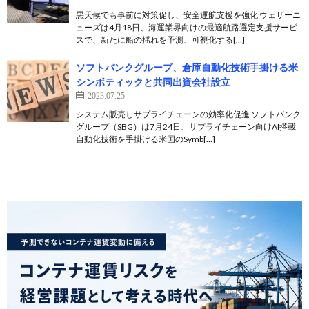
悪天候でも事前に対策促し、安全運航支援を強化 ウェザーニ
ューズは4月18日、海運業界向けの最適航路選定支援サービ
スで、新たに船の揺れを予測、可視化する[…]
ソフトバンクグループ、倉庫自動化技術手掛ける米
シンボティックと共同出資会社設立
2023.07.25
システム販売しサプライチェーンの効率化促進 ソフトバンク
グループ（SBG）は7月24日、サプライチェーン向けAI搭載
自動化技術を手掛ける米国のSymb[…]