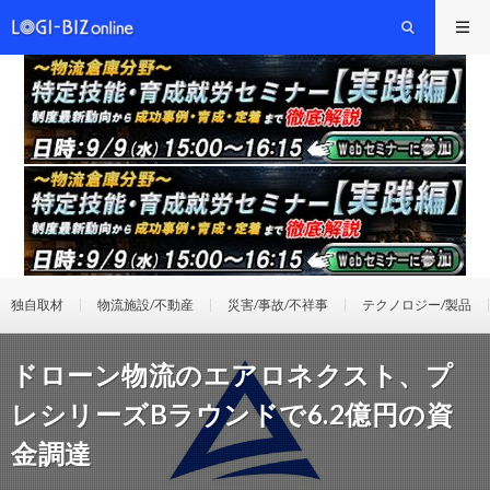
独自取材
物流施設/不動産
災害/事故/不祥事
テクノロジー/製品
ドローン物流のエアロネクスト、プ
レシリーズBラウンドで6.2億円の資
金調達