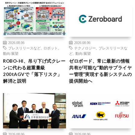
2026.08.06
2026.08.06
プレスリリースなど
,
ロボット
,
テクノロジー
,
プレスリリースな
動向/展望
ど
,
動向/展望
ROBO-HI、吊り下げ式クレー
ゼロボード、常に最新の情報
ンに代わる超重量級
共有が可能な“動的サプライヤ
200tAGVで「落下リスク」
ー管理”実現する新システムの
解消と説明
提供開始へ
2026.08.06
2026.08.06