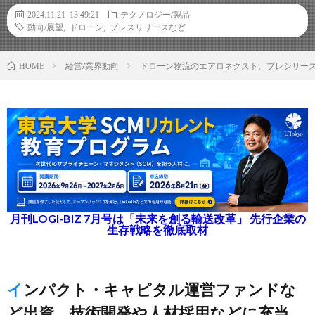
2024.11.21 13:49:21
テクノロジー/製品
動向/展望
,
ドローン
,
プレスリリースなど
経営/業界動向
ドローン物流のエアロネクスト、プレシリーズ
HOME
月刊LOGI-BIZ 7月号は「未来を創る輸送改革」 先行企業の
生存戦略を徹底取材
インパクト・キャピタル運営ファンドな
ど出資、技術開発や人材採用などに充当