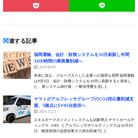
関連する記事
福岡運輸、会計・財務システムを10月刷新し年間
1600時間の業務量削減へ
2019.09.05
本体に加え、グループ入りした企業への適用も視野 福岡運輸
は9月5日、会計・財務システムを10月に刷新すると発表し
た。 新システム移行後、一般管理費を含[…]
ヤマトがアルフレッサグループのCO2排出量削減支
援、5拠点にEV45台提供へ
2024.12.23
エネルギーマネジメントシステムも試験導入 ヤマトホールデ
ィングス（HD）とアルフレッサホールディングスは12月23
日、物流領域の温室効果ガス排出削減で[…]