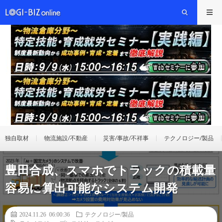
独自取材
物流施設/不動産
災害/事故/不祥事
テクノロジー/製品
豊田合成、スマホでトラックの積載量
容易に算出可能なシステム開発
2024.11.26 06:00:36
テクノロジー/製品