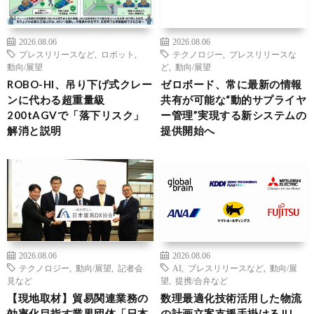
2026.08.06
2026.08.06
プレスリリースなど
,
ロボット
,
テクノロジー
,
プレスリリースな
動向/展望
ど
,
動向/展望
ROBO-HI、吊り下げ式クレー
ゼロボード、常に最新の情報
ンに代わる超重量級
共有が可能な“動的サプライヤ
200tAGVで「落下リスク」
ー管理”実現する新システムの
解消と説明
提供開始へ
2026.08.06
2026.08.06
テクノロジー
,
動向/展望
,
記者会
AI
,
プレスリリースなど
,
動向/展
見など
望
,
提携/合弁など
【現地取材】貿易関連業務の
数理最適化技術活用した物流
効率化目指す業界団体「日本
の計画立案支援手掛けるJIJ、