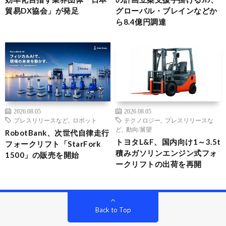
貿易DX協会」が発足
グローバル・ブレインなどか
ら8.4億円調達
2026.08.05
2026.08.05
プレスリリースなど
,
ロボット
テクノロジー
,
プレスリリースな
ど
,
動向/展望
RobotBank、次世代自律走行
トヨタL&F、国内向け1～3.5t
フォークリフト「StarFork
積みガソリンエンジン式フォ
1500」の販売を開始
ークリフトの出荷を再開
Back to Top