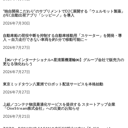
“独自開発こだわり”のサプリメントでD2C展開する「ウェルモット製薬」
がEC自動出荷アプリ「シッピーノ」を導入
2026年7月30日
自動車船の荷役中断を抑制する自動車移動用「スケーター」を開発・導
入 ～自力走行できない車両を約5分で移動可能に～
2026年7月27日
【㈱ハナインターナショナル×星清重機運輸㈱】グループ会社で販売力の
更なる強化ねらう
2026年7月27日
東京ミッドタウン八重洲でロボット配送サービスを本格始動
2026年7月27日
上組／コンテナ物流最適化サービスを提供する スタートアップ企業
「OneStream株式会社」への出資のお知らせ
2026年7月21日