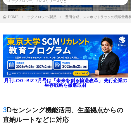
テクノロジー
,
プレスリリースなど
テクノロジー/製品
豊田合成、スマホでトラックの積載量容
HOME
月刊LOGI-BIZ 7月号は「未来を創る輸送改革」 先行企業の
生存戦略を徹底取材
3Dセンシング機能活用、生産拠点からの
直納ルートなどに対応