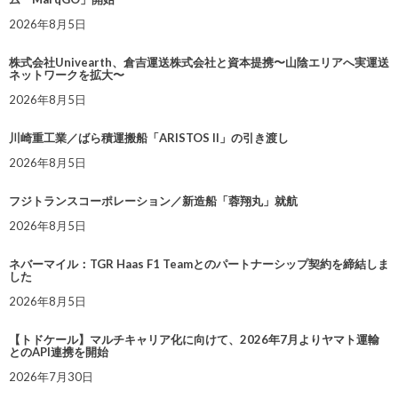
2026年8月5日
株式会社Univearth、倉吉運送株式会社と資本提携〜山陰エリアへ実運送
ネットワークを拡大〜
2026年8月5日
川崎重工業／ばら積運搬船「ARISTOS II」の引き渡し
2026年8月5日
フジトランスコーポレーション／新造船「蓉翔丸」就航
2026年8月5日
ネバーマイル：TGR Haas F1 Teamとのパートナーシップ契約を締結しま
した
2026年8月5日
【トドケール】マルチキャリア化に向けて、2026年7月よりヤマト運輸
とのAPI連携を開始
2026年7月30日