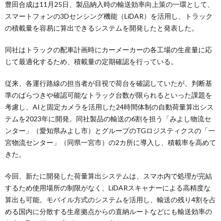
豊田合成は11月25日、製品納入時の輸送効率向上策の一環として、
スマートフォンの3Dセンシング機能（LiDAR）を活用し、トラック
の積載量を容易に算出できるシステムを開発したと発表した。
同社はトラックの配車計画時にカーメーカーの各工場の生産量に応
じて最適化するため、積載量の定期確認を行っている。
従来、各運行路線の担当者が目視で荷台を確認していたが、判断基
準のばらつきや確認可能なトラック台数が限られるといった課題を
考慮し、AIと固定カメラを活用した24時間体制の自動荷量算出シス
テムを2023年に開発。同社製品の輸送の6割を担う「みよし物流セ
ンター」（愛知県みよし市）とグループのTGロジスティクスの「一
宮物流センター」（同県一宮市）の2カ所に導入し、積載率を高めて
きた。
今回、新たに開発した荷量算出システムは、スマホ内で処理が完結
するため使用場所の制限がなく、LiDARスキャナーによる高精度な
算出も可能。モバイル方式のシステムを活用し、輸送の残り4割を占
める国内に分散する生産拠点からの直納ルートなどにも輸送効率の