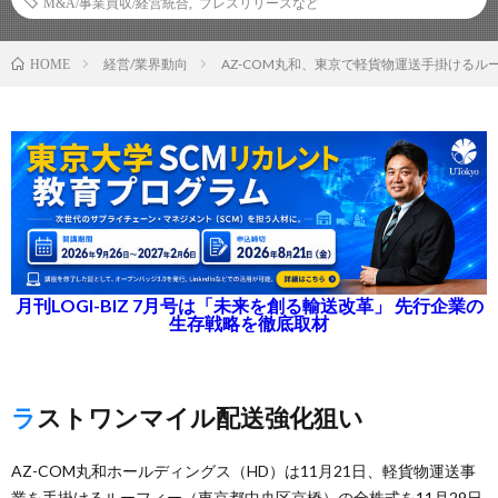
M&A/事業買収/経営統合
,
プレスリリースなど
経営/業界動向
AZ-COM丸和、東京で軽貨物運送手掛けるル
HOME
月刊LOGI-BIZ 7月号は「未来を創る輸送改革」 先行企業の
生存戦略を徹底取材
ラストワンマイル配送強化狙い
AZ-COM丸和ホールディングス（HD）は11月21日、軽貨物運送事
業を手掛けるルーフィー（東京都中央区京橋）の全株式を11月29日