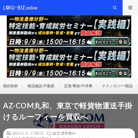
独自取材
物流施設/不動産
災害/事故/不祥事
テクノロジー/製品
AZ-COM丸和、東京で軽貨物運送手掛
けるルーフィーを買収へ
2024.11.21 17:09:52
経営/業界動向