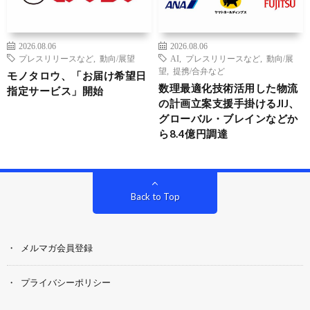
2026.08.06
2026.08.06
プレスリリースなど
,
動向/展望
AI
,
プレスリリースなど
,
動向/展
望
,
提携/合弁など
モノタロウ、「お届け希望日
数理最適化技術活用した物流
指定サービス」開始
の計画立案支援手掛けるJIJ、
グローバル・ブレインなどか
ら8.4億円調達
Back to Top
メルマガ会員登録
プライバシーポリシー