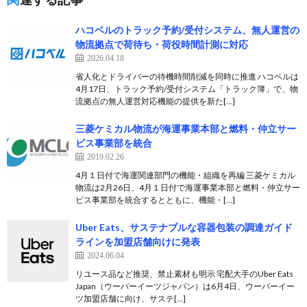
ハコベルのトラック予約/受付システム、無人運営の
物流拠点で荷待ち・荷役時間計測に対応
2026.04.18
省人化とドライバーの待機時間削減を同時に推進 ハコベルは
4月17日、トラック予約/受付システム「トラック簿」で、物
流拠点の無人運営対応機能の提供を新た[…]
三菱ケミカル物流が海運事業本部と燃料・仲立サー
ビス事業部を統合
2019.02.26
4月１日付で海運関連部門の機能・組織を再編 三菱ケミカル
物流は2月26日、4月１日付で海運事業本部と燃料・仲立サー
ビス事業部を統合するとともに、機能・[…]
Uber Eats、サステナブルな容器包装の調達ガイド
ラインを加盟店舗向けに発表
2024.06.04
リユース品など推奨、禁止素材も明示 宅配大手のUber Eats
Japan（ウーバーイーツジャパン）は6月4日、ウーバーイー
ツ加盟店舗に向け、サステ[…]