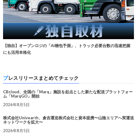
【独自】オープンロジの「AI梱包予測」、トラック必要台数の迅速把握
にも活用本格化
プレスリリースまとめてチェック
CBcloud、全国の「Marq」施設を起点とした新たな配送プラットフォー
ム「MarqGO」開始
2026年8月5日
株式会社Univearth、倉吉運送株式会社と資本提携〜山陰エリアへ実運送
ネットワークを拡大〜
2026年8月5日