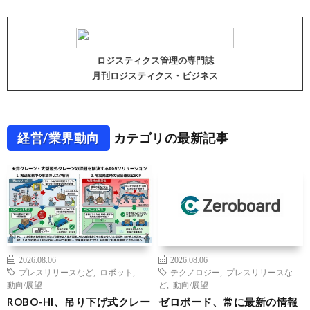
ロジスティクス管理の専門誌
月刊ロジスティクス・ビジネス
経営/業界動向
カテゴリの最新記事
2026.08.06
2026.08.06
プレスリリースなど
,
ロボット
,
テクノロジー
,
プレスリリースな
動向/展望
ど
,
動向/展望
ROBO-HI、吊り下げ式クレー
ゼロボード、常に最新の情報