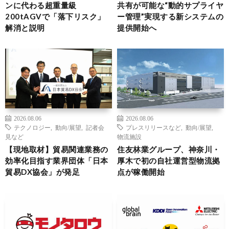
ンに代わる超重量級
共有が可能な“動的サプライヤ
200tAGVで「落下リスク」
ー管理”実現する新システムの
解消と説明
提供開始へ
2026.08.06
2026.08.06
テクノロジー
,
動向/展望
,
記者会
プレスリリースなど
,
動向/展望
,
見など
物流施設
【現地取材】貿易関連業務の
住友林業グループ、神奈川・
効率化目指す業界団体「日本
厚木で初の自社運営型物流拠
貿易DX協会」が発足
点が稼働開始