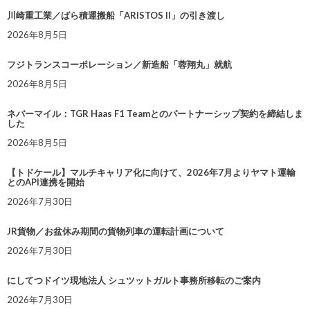
川崎重工業／ばら積運搬船「ARISTOS II」の引き渡し
2026年8月5日
フジトランスコーポレーション／新造船「蓉翔丸」就航
2026年8月5日
ネバーマイル：TGR Haas F1 Teamとのパートナーシップ契約を締結しま
した
2026年8月5日
【トドケール】マルチキャリア化に向けて、2026年7月よりヤマト運輸
とのAPI連携を開始
2026年7月30日
JR貨物／お盆休み期間の貨物列車の運転計画について
2026年7月30日
にしてつドイツ現地法人 シュツットガルト事務所移転のご案内
2026年7月30日