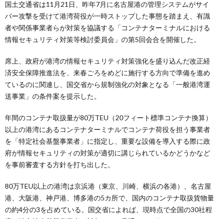
国土交通省は11月21日、昨年7月に名古屋港の管理システムがサイ
バー攻撃を受けて港湾荷役が一時ストップした事態を踏まえ、有識
者や関係事業者らが対策を協議する「コンテナターミナルにおける
情報セキュリティ対策等検討委員会」の第5回会合を開催した。
席上、政府が港湾の情報セキュリティ対策強化を盛り込んだ改正経
済安全保障推進法を、来春ごろをめどに施行する方向で準備を進め
ているのに関連し、国交省から規制強化の対象となる「一般港湾運
送事業」の条件案を提示した。
年間のコンテナ取扱量が80万TEU（20フィート標準コンテナ換算）
以上の港湾にあるコンテナターミナルでコンテナ荷役を担う事業者
を「特定社会基盤事業者」に指定し、重要な設備を導入する際に政
府が情報セキュリティの対策が適切に講じられているかどうかなど
を事前審査する方針を打ち出した。
80万TEU以上の港湾は京浜港（東京、川崎、横浜の各港）、名古屋
港、大阪港、神戸港、博多港の5カ所で、国内のコンテナ取扱貨物量
の約4分の3を占めている。国交省によれば、現時点で全国の30社程