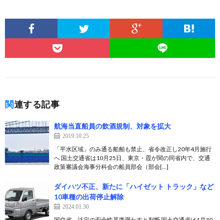
関連する記事
航海当直船員の飲酒規制、対象を拡大
2019.10.25
「平水区域」のみ通る船舶も禁止、省令改正し20年4月施行
へ 国土交通省は10月25日、東京・霞が関の同省内で、交通
政策審議会海事分科会の船員部会（部会[…]
ダイハツ不正、新たに「ハイゼット トラック」など
10車種の出荷停止解除
2024.01.30
国交省、法定の安全性基準満たすと判断 国土交通省は1月30