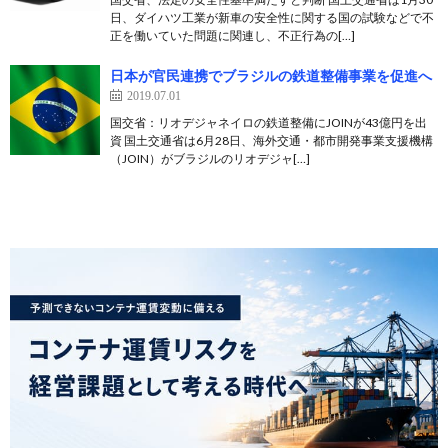
日、ダイハツ工業が新車の安全性に関する国の試験などで不
正を働いていた問題に関連し、不正行為の[…]
日本が官民連携でブラジルの鉄道整備事業を促進へ
2019.07.01
国交省：リオデジャネイロの鉄道整備にJOINが43億円を出
資 国土交通省は6月28日、海外交通・都市開発事業支援機構
（JOIN）がブラジルのリオデジャ[…]