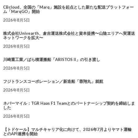
CBcloud、全国の「Marq」施設を起点とした新たな配送プラットフォー
ム「MarqGO」開始
2026年8月5日
株式会社Univearth、倉吉運送株式会社と資本提携〜山陰エリアへ実運送
ネットワークを拡大〜
2026年8月5日
川崎重工業／ばら積運搬船「ARISTOS II」の引き渡し
2026年8月5日
フジトランスコーポレーション／新造船「蓉翔丸」就航
2026年8月5日
ネバーマイル：TGR Haas F1 Teamとのパートナーシップ契約を締結しま
した
2026年8月5日
【トドケール】マルチキャリア化に向けて、2026年7月よりヤマト運輸
とのAPI連携を開始