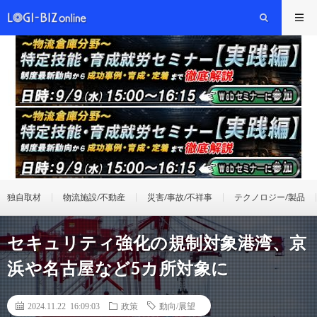
独自取材
物流施設/不動産
災害/事故/不祥事
テクノロジー/製品
セキュリティ強化の規制対象港湾、京
浜や名古屋など5カ所対象に
2024.11.22 16:09:03
政策
動向/展望