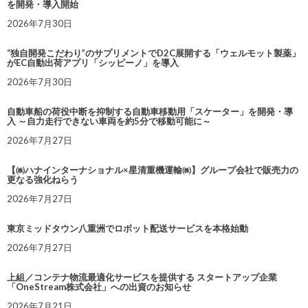
を開発・導入開始
2026年7月30日
“独自開発こだわり”のサプリメントでD2C展開する「ウェルモット製薬」
がEC自動出荷アプリ「シッピーノ」を導入
2026年7月30日
自動車船の荷役中断を抑制する自動車移動用「スケーター」を開発・導
入 ～自力走行できない車両を約5分で移動可能に～
2026年7月27日
【㈱ハナインターナショナル×星清重機運輸㈱】グループ会社で販売力の
更なる強化ねらう
2026年7月27日
東京ミッドタウン八重洲でロボット配送サービスを本格始動
2026年7月27日
上組／コンテナ物流最適化サービスを提供する スタートアップ企業
「OneStream株式会社」への出資のお知らせ
2026年7月21日