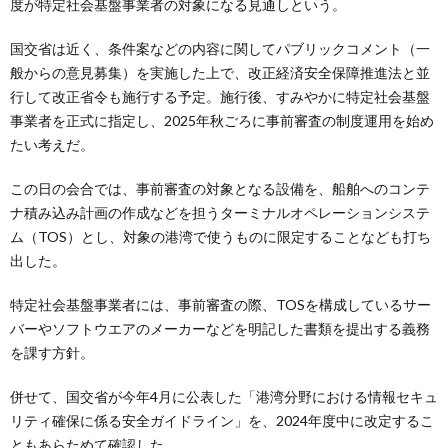
度が特定社会基盤事業者の対象になる見通しという。
国交省は近く、条件案などの内容に関してパブリックコメント（一
般からの意見募集）を実施した上で、改正経済安全保障推進法と並
行して改正省令も施行する予定。施行後、すみやかに特定社会基盤
事業者を正式に指定し、2025年秋ごろに事前審査の制度運用を始め
たい考えだ。
この日の会合では、事前審査の対象となる設備を、船舶へのコンテ
ナ積み込み計画の作成などを担うターミナルオペレーションシステ
ム（TOS）とし、対象の港湾で使うものに限定することなども打ち
出した。
特定社会基盤事業者には、事前審査の際、TOSを構成しているサー
バーやソフトウエアのメーカーなどを明記した書類を提出する義務
を課す方針。
併せて、国交省が今年4月に公表した「港湾分野における情報セキュ
リティ確保に係る安全ガイドライン」を、2024年度中に改定するこ
ともあらためて確認した。