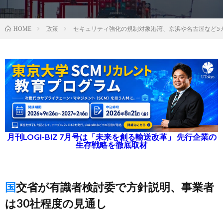
政策
セキュリティ強化の規制対象港湾、京浜や名古屋など5
HOME
月刊LOGI-BIZ 7月号は「未来を創る輸送改革」 先行企業の
生存戦略を徹底取材
国交省が有識者検討委で方針説明、事業者
は30社程度の見通し