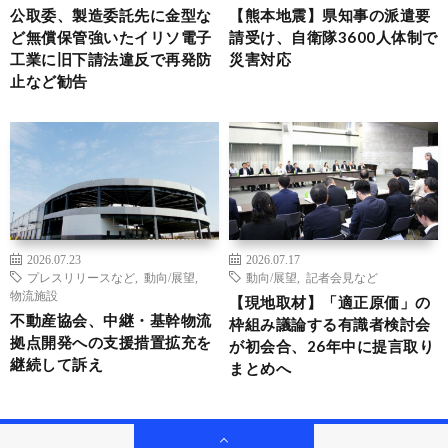
公取委、製造委託先に金型な
【熊本地震】県知事の派遣要
ど無償保管強いたイリソ電子
請受け、自衛隊3600人体制で
工業に旧下請法違反で再発防
災害対応
止など勧告
2026.07.23
2026.07.17
プレスリリースなど
,
動向/展望
,
動向/展望
,
記者会見など
物流施設
【現地取材】「適正原価」の
不動産協会、中継・基幹物流
枠組み議論する有識者検討会
拠点開発への支援措置拡充を
が初会合、26年中に提言取り
継続して訴え
まとめへ