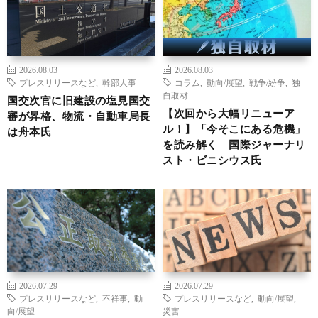
2026.08.03
2026.08.03
プレスリリースなど
,
幹部人事
コラム
,
動向/展望
,
戦争/紛争
,
独
自取材
国交次官に旧建設の塩見国交
【次回から大幅リニューア
審が昇格、物流・自動車局長
ル！】「今そこにある危機」
は舟本氏
を読み解く 国際ジャーナリ
スト・ビニシウス氏
2026.07.29
2026.07.29
プレスリリースなど
,
不祥事
,
動
プレスリリースなど
,
動向/展望
,
向/展望
災害