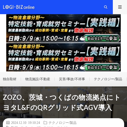
独自取材
物流施設/不動産
災害/事故/不祥事
テクノロジー/製品
ZOZO、茨城・つくばの物流拠点にト
ヨタL&FのQRグリッド式AGV導入
2024.12.10 19:10:24
テクノロジー/製品