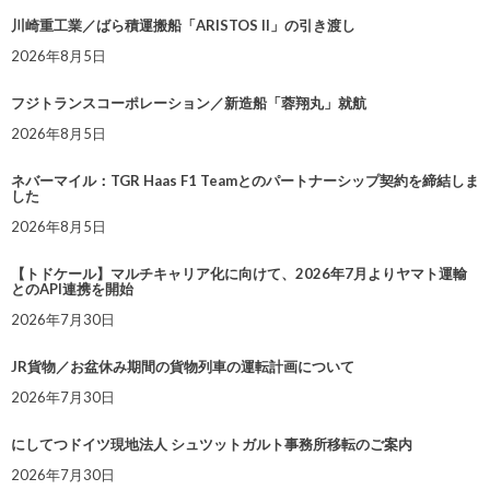
川崎重工業／ばら積運搬船「ARISTOS II」の引き渡し
2026年8月5日
フジトランスコーポレーション／新造船「蓉翔丸」就航
2026年8月5日
ネバーマイル：TGR Haas F1 Teamとのパートナーシップ契約を締結しま
した
2026年8月5日
【トドケール】マルチキャリア化に向けて、2026年7月よりヤマト運輸
とのAPI連携を開始
2026年7月30日
JR貨物／お盆休み期間の貨物列車の運転計画について
2026年7月30日
にしてつドイツ現地法人 シュツットガルト事務所移転のご案内
2026年7月30日