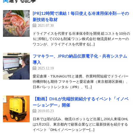
関連する記事
[PR]12時間で凍結！毎日使える冷凍用保冷剤―その
新技術を取材
2021.07.30
ドライアイスを代替する冷凍保冷剤を開発 総コストを10分の
1に抑制してCO2も削減 ワコン株式会社 物流資材メーカーの
ワコンが、ドライアイスを代替する[…]
フマキラー、JPRの納品伝票電子化・共有システム
導入
2025.12.19
愛宕倉庫・TSUNAGUTEと連携、作業時間短縮でドライバー
待機抑制も期待 フマキラーと愛宕倉庫（東京都港区新橋）、
日本パレットレンタル（JPR）、T[…]
【動画】DHLが先端技術紹介するイベント「イノベ
ーションデー」開催
2019.05.23
日本では初の試み、物流ロボットなど出展し200人来場 DHL
は5月23日、東京都内で顧客企業などに最新技術を紹介する
イベント「DHLイノベーションデー[…]