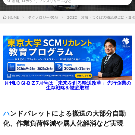
動画
,
ロボット
,
プレスリリースなど
テクノロジー/製品
ZOZO、茨城・つくばの物流拠点にトヨタ
HOME
月刊LOGI-BIZ 7月号は「未来を創る輸送改革」 先行企業の
生存戦略を徹底取材
ハンドパレットによる搬送の大部分自動
化、作業負荷軽減や属人化解消など実現