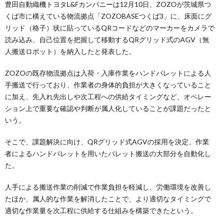
豊田自動織機トヨタL&Fカンパニーは12月10日、ZOZOが茨城県つ
くば市に構えている物流拠点「ZOZOBASEつくば3」に、床面にグ
リッド（格子）状に貼っているQRコードなどのマーカーをカメラで
読み込み、自己位置を把握して移動するQRグリッド式のAGV（無
人搬送ロボット）を納入したと発表した。
ZOZOの既存物流拠点は入荷・入庫作業をハンドパレットによる人
手搬送で行っており、作業者の身体的負担が大きくなっていること
に加え、先入れ先出しや次工程への供給タイミングなど、オペレー
ション上で重要な確認や判断が属人化していることが課題だったと
いう。
そこで、課題解決に向け、QRグリッド式AGVの採用を決定。作業
者によるハンドパレットを用いたパレット搬送の大部分を自動化し
た。
人手による搬送作業の削減で作業負担を軽減し、労働環境を改善し
たほか、属人的な作業を解消したことで、より適切なタイミングで
適切な作業量を次工程に供給する仕組みを構築できたという。