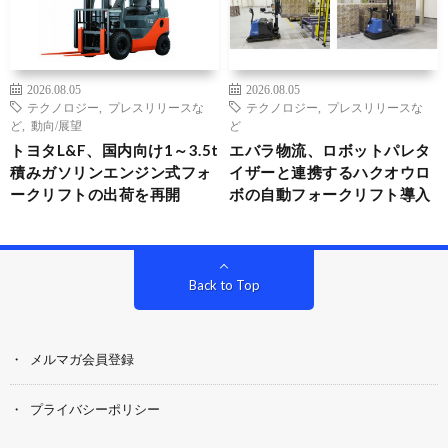
2026.08.05
2026.08.05
テクノロジー
,
プレスリリースな
テクノロジー
,
プレスリリースな
ど
,
動向/展望
ど
トヨタL&F、国内向け1～3.5t
エバラ物流、ロボットパレタ
積みガソリンエンジン式フォ
イザーと連携するハクオウロ
ークリフトの出荷を再開
ボの自動フォークリフト導入
Back to Top
メルマガ会員登録
プライバシーポリシー