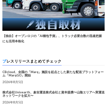
【独自】オープンロジの「AI梱包予測」、トラック必要台数の迅速把握
にも活用本格化
プレスリリースまとめてチェック
CBcloud、全国の「Marq」施設を起点とした新たな配送プラットフォー
ム「MarqGO」開始
2026年8月5日
株式会社Univearth、倉吉運送株式会社と資本提携〜山陰エリアへ実運送
ネットワークを拡大〜
2026年8月5日