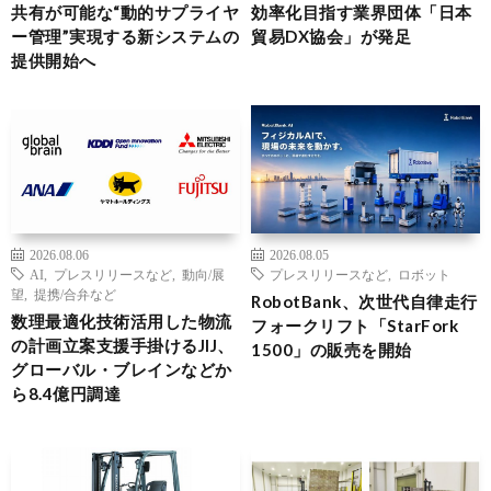
共有が可能な“動的サプライヤ
効率化目指す業界団体「日本
ー管理”実現する新システムの
貿易DX協会」が発足
提供開始へ
2026.08.06
2026.08.05
AI
,
プレスリリースなど
,
動向/展
プレスリリースなど
,
ロボット
望
,
提携/合弁など
RobotBank、次世代自律走行
数理最適化技術活用した物流
フォークリフト「StarFork
の計画立案支援手掛けるJIJ、
1500」の販売を開始
グローバル・ブレインなどか
ら8.4億円調達