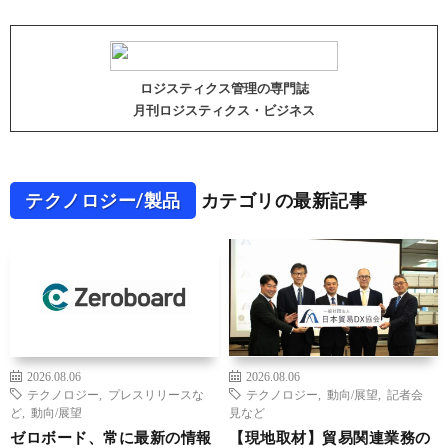
ロジスティクス管理の専門誌
月刊ロジスティクス・ビジネス
テクノロジー/製品
カテゴリの最新記事
2026.08.06
2026.08.06
テクノロジー
,
プレスリリースな
テクノロジー
,
動向/展望
,
記者会
ど
,
動向/展望
見など
ゼロボード、常に最新の情報
【現地取材】貿易関連業務の