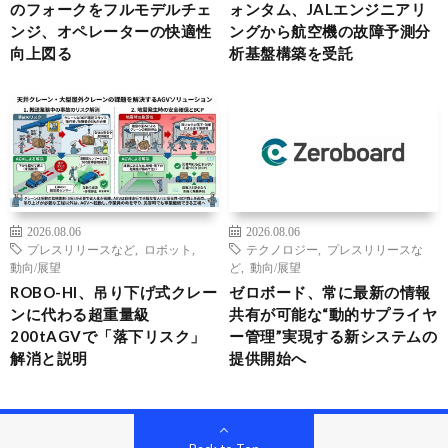
のフォークをフルモデルチェ
ォンタム、JALエンジニアリ
ンジ、オペレーターの快適性
ングから航空機の故障予測分
向上図る
析基盤構築を受託
2026.08.06
2026.08.06
プレスリリースなど
,
ロボット
,
テクノロジー
,
プレスリリースな
動向/展望
ど
,
動向/展望
ROBO-HI、吊り下げ式クレー
ゼロボード、常に最新の情報
ンに代わる超重量級
共有が可能な“動的サプライヤ
200tAGVで「落下リスク」
ー管理”実現する新システムの
解消と説明
提供開始へ