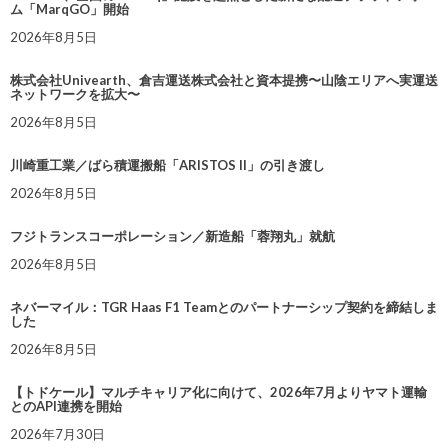
ム「MarqGO」開始
2026年8月5日
株式会社Univearth、倉吉運送株式会社と資本提携〜山陰エリアへ実運送
ネットワークを拡大〜
2026年8月5日
川崎重工業／ばら積運搬船「ARISTOS II」の引き渡し
2026年8月5日
フジトランスコーポレーション／新造船「蓉翔丸」就航
2026年8月5日
ネバーマイル：TGR Haas F1 Teamとのパートナーシップ契約を締結しま
した
2026年8月5日
【トドケール】マルチキャリア化に向けて、2026年7月よりヤマト運輸
とのAPI連携を開始
2026年7月30日