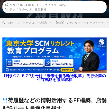
2024.12.16 14:10:32
テクノロジー/製品
テクノロジー
,
AI
,
独自取材
テクノロジー/製品
【独自】ファミリーマートとフューチャー
HOME
月刊LOGI-BIZ 7月号は「未来を創る輸送改革」 先行企業の
生存戦略を徹底取材
出荷履歴などの情報活用するPF構築、店舗
配送ルート最適化目指す