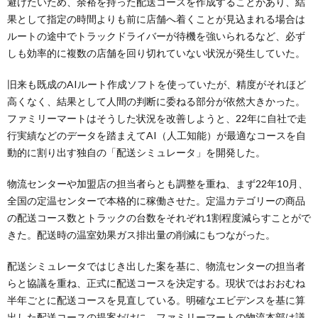
避けたいため、余裕を持った配送コースを作成することがあり、結
果として指定の時間よりも前に店舗へ着くことが見込まれる場合は
ルートの途中でトラックドライバーが待機を強いられるなど、必ず
しも効率的に複数の店舗を回り切れていない状況が発生していた。
旧来も既成のAIルート作成ソフトを使っていたが、精度がそれほど
高くなく、結果として人間の判断に委ねる部分が依然大きかった。
ファミリーマートはそうした状況を改善しようと、22年に自社で走
行実績などのデータを踏まえてAI（人工知能）が最適なコースを自
動的に割り出す独自の「配送シミュレータ」を開発した。
物流センターや加盟店の担当者らとも調整を重ね、まず22年10月、
全国の定温センターで本格的に稼働させた。定温カテゴリーの商品
の配送コース数とトラックの台数をそれぞれ1割程度減らすことがで
きた。配送時の温室効果ガス排出量の削減にもつながった。
配送シミュレータではじき出した案を基に、物流センターの担当者
らと協議を重ね、正式に配送コースを決定する。現状ではおおむね
半年ごとに配送コースを見直している。明確なエビデンスを基に算
出した配送コースの提案だけに、ファミリーマートの物流本部は議