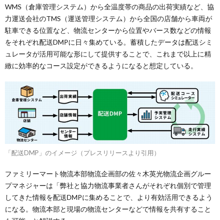
WMS（倉庫管理システム）から全温度帯の商品の出荷実績など、協
力運送会社のTMS（運送管理システム）から全国の店舗から車両が
駐車できる位置など、物流センターから位置やバース数などの情報
をそれぞれ配送DMPに日々集めている。蓄積したデータは配送シミ
ュレータが活用可能な形にして提供することで、これまで以上に精
緻に効率的なコース設定ができるようになると想定している。
「配送DMP」のイメージ（プレスリリースより引用）
ファミリーマート物流本部物流企画部の佐々木英光物流企画グルー
プマネジャーは「弊社と協力物流事業者さんがそれぞれ個別で管理
してきた情報を配送DMPに集めることで、より有効活用できるよう
になる。物流本部と現場の物流センターなどで情報を共有すること