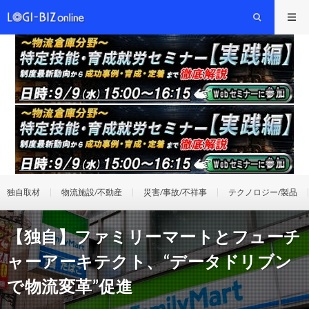
独自取材
物流施設/不動産
災害/事故/不祥事
テクノロジー/製品
【独自】ファミリーマートとフューチ
ャーアーキテクト、“データドリブン
で物流変革”促進