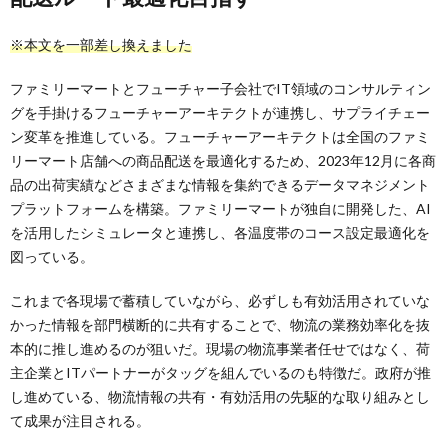
※本文を一部差し換えました
ファミリーマートとフューチャー子会社でIT領域のコンサルティン
グを手掛けるフューチャーアーキテクトが連携し、サプライチェー
ン変革を推進している。フューチャーアーキテクトは全国のファミ
リーマート店舗への商品配送を最適化するため、2023年12月に各商
品の出荷実績などさまざまな情報を集約できるデータマネジメント
プラットフォームを構築。ファミリーマートが独自に開発した、AI
を活用したシミュレータと連携し、各温度帯のコース設定最適化を
図っている。
これまで各現場で蓄積していながら、必ずしも有効活用されていな
かった情報を部門横断的に共有することで、物流の業務効率化を抜
本的に推し進めるのが狙いだ。現場の物流事業者任せではなく、荷
主企業とITパートナーがタッグを組んでいるのも特徴だ。政府が推
し進めている、物流情報の共有・有効活用の先駆的な取り組みとし
て成果が注目される。