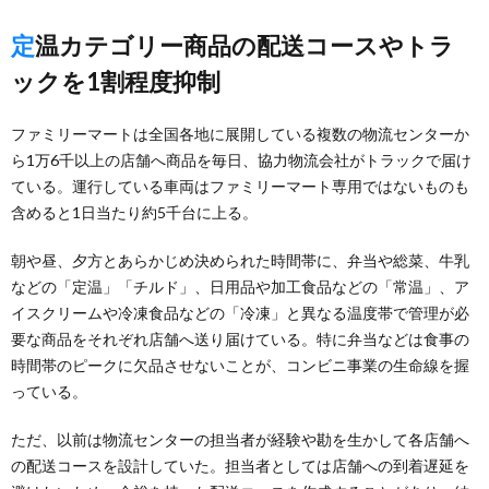
定温カテゴリー商品の配送コースやトラ
ックを1割程度抑制
ファミリーマートは全国各地に展開している複数の物流センターか
ら1万6千以上の店舗へ商品を毎日、協力物流会社がトラックで届け
ている。運行している車両はファミリーマート専用ではないものも
含めると1日当たり約5千台に上る。
朝や昼、夕方とあらかじめ決められた時間帯に、弁当や総菜、牛乳
などの「定温」「チルド」、日用品や加工食品などの「常温」、ア
イスクリームや冷凍食品などの「冷凍」と異なる温度帯で管理が必
要な商品をそれぞれ店舗へ送り届けている。特に弁当などは食事の
時間帯のピークに欠品させないことが、コンビニ事業の生命線を握
っている。
ただ、以前は物流センターの担当者が経験や勘を生かして各店舗へ
の配送コースを設計していた。担当者としては店舗への到着遅延を