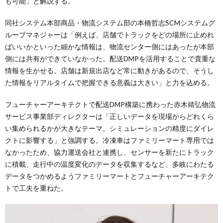
も可能」と解説する。
同社システム本部商品・物流システム部の本橋哲志SCMシステムグ
ループマネジャーは「例えば、店舗でトラックをどの場所に止めれ
ばいいかといった細かな情報は、物流センター側にはあったが本部
側には共有ができていなかった。配送DMPを活用することで貴重な
情報を生かせる。店舗は新規出店など常に動きがあるので、そうし
た情報をリアルタイムで把握できる意義は大きい」と力を込める。
フューチャーアーキテクトで配送DMP構築に携わった赤木靖弘物流
サービス事業部ディレクターは「正しいデータを現場からどれくら
い集められるかが大きなテーマ。シミュレーションの精度にダイレ
クトに影響する」と強調する。冷凍車はファミリーマート専用では
なかったため、協力運送会社と連携し、センサーを新たにトラック
に積載、走行中の温度変化のデータを収集するなど、多岐にわたる
データをつかめるようファミリーマートとフューチャーアーキテク
トで工夫を重ねた。