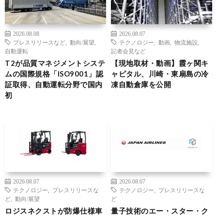
2026.08.08
2026.08.07
プレスリリースなど
,
動向/展望
,
テクノロジー
,
動画
,
物流施設
,
自動運転
記者会見など
T2が品質マネジメントシステ
【現地取材・動画】霞ヶ関キ
ムの国際規格「ISO9001」認
ャピタル、川崎・東扇島の冷
証取得、自動運転分野で国内
凍自動倉庫を公開
初
2026.08.07
2026.08.07
テクノロジー
,
プレスリリースな
テクノロジー
,
プレスリリースな
ど
,
動向/展望
ど
ロジスネクストが防爆仕様車
量子技術のエー・スター・ク