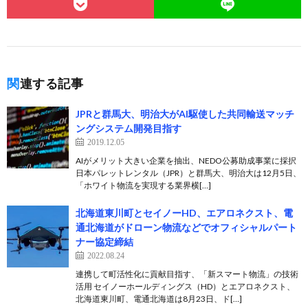
関連する記事
JPRと群馬大、明治大がAI駆使した共同輸送マッチ
ングシステム開発目指す
2019.12.05
AIがメリット大きい企業を抽出、NEDO公募助成事業に採択
日本パレットレンタル（JPR）と群馬大、明治大は12月5日、
「ホワイト物流を実現する業界横[…]
北海道東川町とセイノーHD、エアロネクスト、電
通北海道がドローン物流などでオフィシャルパート
ナー協定締結
2022.08.24
連携して町活性化に貢献目指す、「新スマート物流」の技術
活用 セイノーホールディングス（HD）とエアロネクスト、
北海道東川町、電通北海道は8月23日、ド[…]