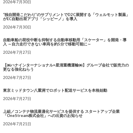
2026年7月30日
“独自開発こだわり”のサプリメントでD2C展開する「ウェルモット製薬」
がEC自動出荷アプリ「シッピーノ」を導入
2026年7月30日
自動車船の荷役中断を抑制する自動車移動用「スケーター」を開発・導
入 ～自力走行できない車両を約5分で移動可能に～
2026年7月27日
【㈱ハナインターナショナル×星清重機運輸㈱】グループ会社で販売力の
更なる強化ねらう
2026年7月27日
東京ミッドタウン八重洲でロボット配送サービスを本格始動
2026年7月27日
上組／コンテナ物流最適化サービスを提供する スタートアップ企業
「OneStream株式会社」への出資のお知らせ
2026年7月21日