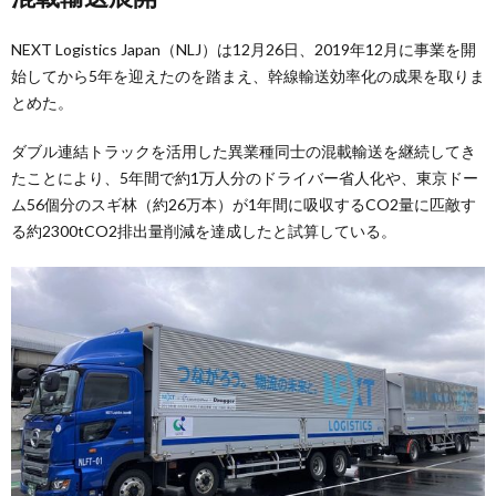
NEXT Logistics Japan（NLJ）は12月26日、2019年12月に事業を開
始してから5年を迎えたのを踏まえ、幹線輸送効率化の成果を取りま
とめた。
ダブル連結トラックを活用した異業種同士の混載輸送を継続してき
たことにより、5年間で約1万人分のドライバー省人化や、東京ドー
ム56個分のスギ林（約26万本）が1年間に吸収するCO2量に匹敵す
る約2300tCO2排出量削減を達成したと試算している。