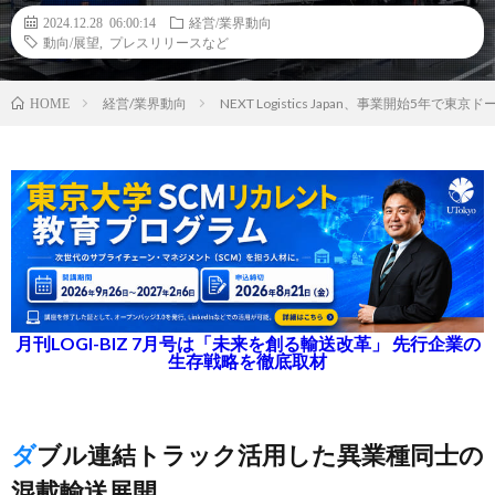
2024.12.28 06:00:14
経営/業界動向
動向/展望
,
プレスリリースなど
経営/業界動向
NEXT Logistics Japan、事業開始5
HOME
月刊LOGI-BIZ 7月号は「未来を創る輸送改革」 先行企業の
生存戦略を徹底取材
ダブル連結トラック活用した異業種同士の
混載輸送展開