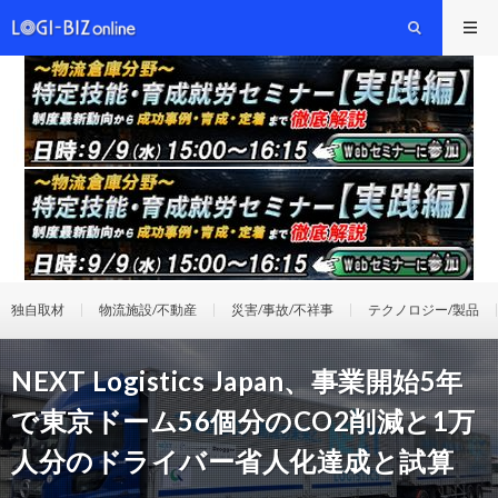
独自取材
物流施設/不動産
災害/事故/不祥事
テクノロジー/製品
NEXT Logistics Japan、事業開始5年
で東京ドーム56個分のCO2削減と1万
人分のドライバー省人化達成と試算