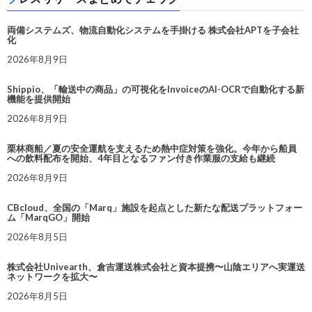
両備システムズ、物流自動化システムを手掛ける 株式会社APTを子会社
化
2026年8月9日
Shippio、「輸送中の商品」の可視化をInvoiceのAI-OCRで自動化する新
機能を提供開始
2026年8月9日
栗林商船／夏の安全運航を支えるため熱中症対策を強化。今年から船員
への飲料配布を開始、4年目となるファン付き作業服の支給も継続
2026年8月9日
CBcloud、全国の「Marq」施設を起点とした新たな配送プラットフォー
ム「MarqGO」開始
2026年8月5日
株式会社Univearth、倉吉運送株式会社と資本提携〜山陰エリアへ実運送
ネットワークを拡大〜
2026年8月5日