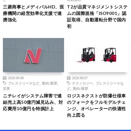
三菱商事とメディパルHD、医
T2が品質マネジメントシステ
療機関の経営効率化支援で連
ムの国際規格「ISO9001」認
携強化
証取得、自動運転分野で国内
初
2026.08.08
2026.08.07
プレスリリースなど
,
動向/展望
,
テクノロジー
,
プレスリリースな
災害
ど
,
動向/展望
ニチレイがシステム障害で連
ロジスネクストが防爆仕様車
結売上高50億円減見込み、対
のフォークをフルモデルチェ
応費用10億円を特損計上
ンジ、オペレーターの快適性
向上図る