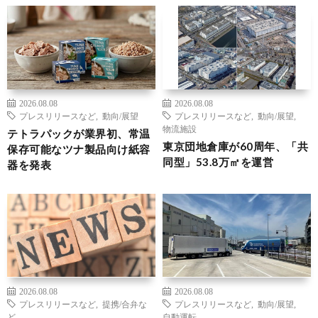
2026.08.08
2026.08.08
プレスリリースなど
,
動向/展望
プレスリリースなど
,
動向/展望
,
物流施設
テトラパックが業界初、常温
東京団地倉庫が60周年、「共
保存可能なツナ製品向け紙容
同型」53.8万㎡を運営
器を発表
2026.08.08
2026.08.08
プレスリリースなど
,
提携/合弁な
プレスリリースなど
,
動向/展望
,
ど
自動運転