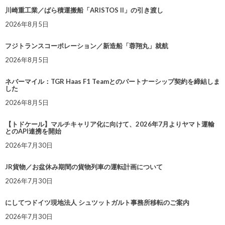
川崎重工業／ばら積運搬船「ARISTOS II」の引き渡し
2026年8月5日
フジトランスコーポレーション／新造船「蓉翔丸」就航
2026年8月5日
ネバーマイル：TGR Haas F1 Teamとのパートナーシップ契約を締結しま
した
2026年8月5日
【トドケール】マルチキャリア化に向けて、2026年7月よりヤマト運輸
とのAPI連携を開始
2026年7月30日
JR貨物／お盆休み期間の貨物列車の運転計画について
2026年7月30日
にしてつドイツ現地法人 シュツットガルト事務所移転のご案内
2026年7月30日