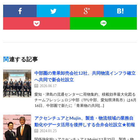
関連する記事
中部圏の青果卸売会社12社、共同物流インフラ確立
へ共同で新会社設立
2026.06.17
愛知・津島の流通センターに荷物集約、積載効率最大化図る
チームフレッシュロジ中部（TFL中部、愛知県津島市）は6月
16日、中部圏で新たに「青果物の共同[…]
アクセンチュアとMujin、製造・物流領域の業務自
動化やデータ活用を後押しする合弁会社設立★初報
2024.01.25
関係強化狙い アクセンチュアとMujinは1月25日、製造・物