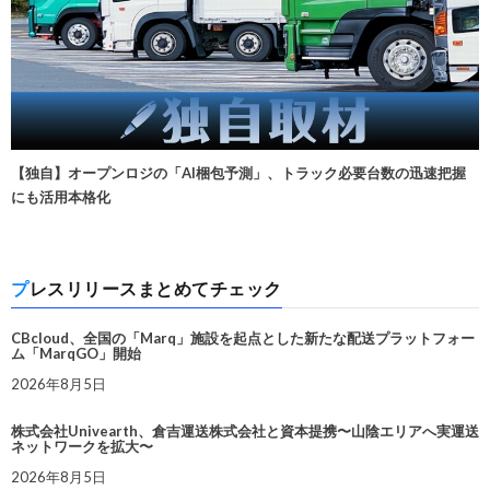
【独自】オープンロジの「AI梱包予測」、トラック必要台数の迅速把握
にも活用本格化
プレスリリースまとめてチェック
CBcloud、全国の「Marq」施設を起点とした新たな配送プラットフォー
ム「MarqGO」開始
2026年8月5日
株式会社Univearth、倉吉運送株式会社と資本提携〜山陰エリアへ実運送
ネットワークを拡大〜
2026年8月5日