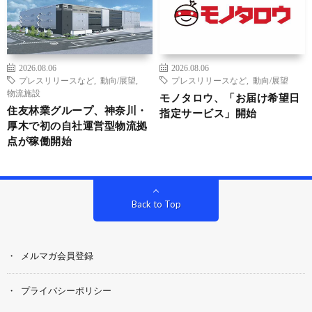
2026.08.06
2026.08.06
プレスリリースなど
,
動向/展望
,
プレスリリースなど
,
動向/展望
物流施設
モノタロウ、「お届け希望日
住友林業グループ、神奈川・
指定サービス」開始
厚木で初の自社運営型物流拠
点が稼働開始
Back to Top
メルマガ会員登録
プライバシーポリシー