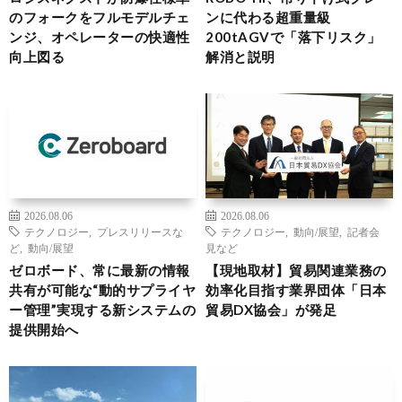
のフォークをフルモデルチェ
ンに代わる超重量級
ンジ、オペレーターの快適性
200tAGVで「落下リスク」
向上図る
解消と説明
2026.08.06
2026.08.06
テクノロジー
,
プレスリリースな
テクノロジー
,
動向/展望
,
記者会
ど
,
動向/展望
見など
ゼロボード、常に最新の情報
【現地取材】貿易関連業務の
共有が可能な“動的サプライヤ
効率化目指す業界団体「日本
ー管理”実現する新システムの
貿易DX協会」が発足
提供開始へ