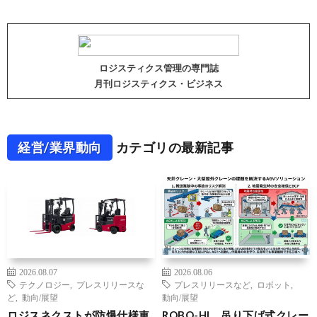
ロジスティクス管理の専門誌
月刊ロジスティクス・ビジネス
経営/業界動向
カテゴリの最新記事
2026.08.07
2026.08.06
テクノロジー
,
プレスリリースな
プレスリリースなど
,
ロボット
,
ど
,
動向/展望
動向/展望
ロジスネクストが防爆仕様車
ROBO-HI、吊り下げ式クレー