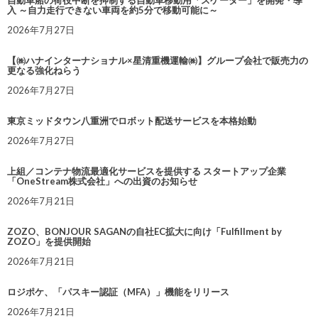
自動車船の荷役中断を抑制する自動車移動用「スケーター」を開発・導
入 ～自力走行できない車両を約5分で移動可能に～
2026年7月27日
【㈱ハナインターナショナル×星清重機運輸㈱】グループ会社で販売力の
更なる強化ねらう
2026年7月27日
東京ミッドタウン八重洲でロボット配送サービスを本格始動
2026年7月27日
上組／コンテナ物流最適化サービスを提供する スタートアップ企業
「OneStream株式会社」への出資のお知らせ
2026年7月21日
ZOZO、BONJOUR SAGANの自社EC拡大に向け「Fulfillment by
ZOZO」を提供開始
2026年7月21日
ロジポケ、「パスキー認証（MFA）」機能をリリース
2026年7月21日