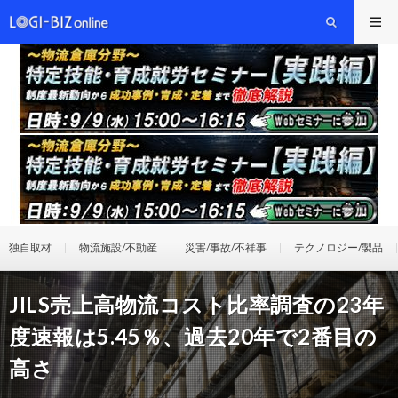
独自取材
物流施設/不動産
災害/事故/不祥事
テクノロジー/製品
JILS売上高物流コスト比率調査の23年
度速報は5.45％、過去20年で2番目の
高さ