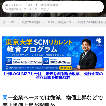
2024.12.27 12:33:33
経営/業界動向
動向/展望
,
プレスリリースなど
経営/業界動向
JILS売上高物流コスト比率調査の23年度速報は
HOME
月刊LOGI-BIZ 7月号は「未来を創る輸送改革」 先行企業の
生存戦略を徹底取材
同一企業ベースでは微減、物価上昇などで
売上単価上昇が影響か