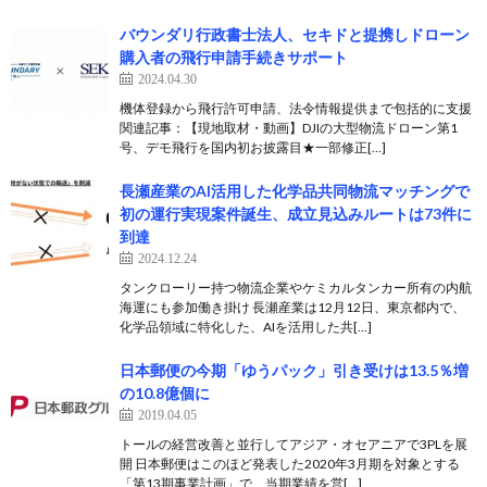
バウンダリ行政書士法人、セキドと提携しドローン
購入者の飛行申請手続きサポート
2024.04.30
機体登録から飛行許可申請、法令情報提供まで包括的に支援
関連記事：【現地取材・動画】DJIの大型物流ドローン第1
号、デモ飛行を国内初お披露目★一部修正[…]
長瀬産業のAI活用した化学品共同物流マッチングで
初の運行実現案件誕生、成立見込みルートは73件に
到達
2024.12.24
タンクローリー持つ物流企業やケミカルタンカー所有の内航
海運にも参加働き掛け 長瀬産業は12月12日、東京都内で、
化学品領域に特化した、AIを活用した共[…]
日本郵便の今期「ゆうパック」引き受けは13.5％増
の10.8億個に
2019.04.05
トールの経営改善と並行してアジア・オセアニアで3PLを展
開 日本郵便はこのほど発表した2020年3月期を対象とする
「第13期事業計画」で、当期業績を営[…]