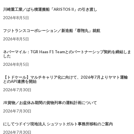
川崎重工業／ばら積運搬船「ARISTOS II」の引き渡し
2026年8月5日
フジトランスコーポレーション／新造船「蓉翔丸」就航
2026年8月5日
ネバーマイル：TGR Haas F1 Teamとのパートナーシップ契約を締結しま
した
2026年8月5日
【トドケール】マルチキャリア化に向けて、2026年7月よりヤマト運輸
とのAPI連携を開始
2026年7月30日
JR貨物／お盆休み期間の貨物列車の運転計画について
2026年7月30日
にしてつドイツ現地法人 シュツットガルト事務所移転のご案内
2026年7月30日