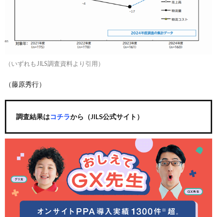
（いずれもJILS調査資料より引用）
（藤原秀行）
調査結果は
コチラ
から（JILS公式サイト）