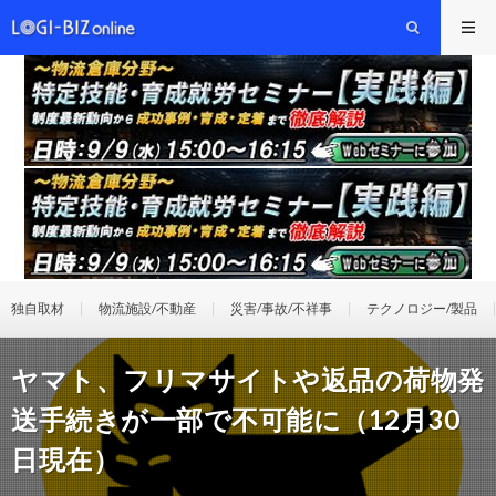
独自取材
物流施設/不動産
災害/事故/不祥事
テクノロジー/製品
ヤマト、フリマサイトや返品の荷物発
送手続きが一部で不可能に（12月30
日現在）