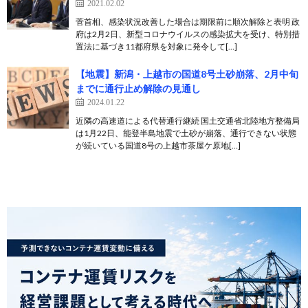
2021.02.02
菅首相、感染状況改善した場合は期限前に順次解除と表明 政
府は2月2日、新型コロナウイルスの感染拡大を受け、特別措
置法に基づき11都府県を対象に発令して[…]
【地震】新潟・上越市の国道8号土砂崩落、2月中旬
までに通行止め解除の見通し
2024.01.22
近隣の高速道による代替通行継続 国土交通省北陸地方整備局
は1月22日、能登半島地震で土砂が崩落、通行できない状態
が続いている国道8号の上越市茶屋ケ原地[…]