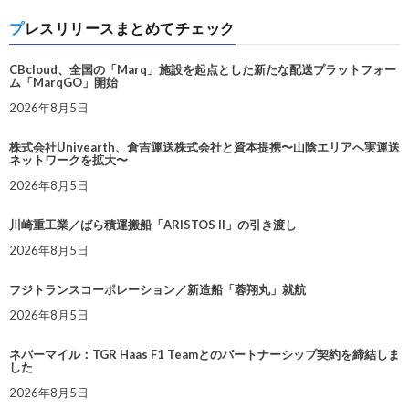
プレスリリースまとめてチェック
CBcloud、全国の「Marq」施設を起点とした新たな配送プラットフォー
ム「MarqGO」開始
2026年8月5日
株式会社Univearth、倉吉運送株式会社と資本提携〜山陰エリアへ実運送
ネットワークを拡大〜
2026年8月5日
川崎重工業／ばら積運搬船「ARISTOS II」の引き渡し
2026年8月5日
フジトランスコーポレーション／新造船「蓉翔丸」就航
2026年8月5日
ネバーマイル：TGR Haas F1 Teamとのパートナーシップ契約を締結しま
した
2026年8月5日