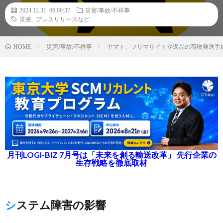
2024.12.31 06:00:37
災害/事故/不祥事
災害
,
プレスリリースなど
災害/事故/不祥事
ヤマト、フリマサイトや返品の荷物発送手続
HOME
月刊LOGI-BIZ 7月号は「未来を創る輸送改革」 先行企業の
生存戦略を徹底取材
システム障害の影響