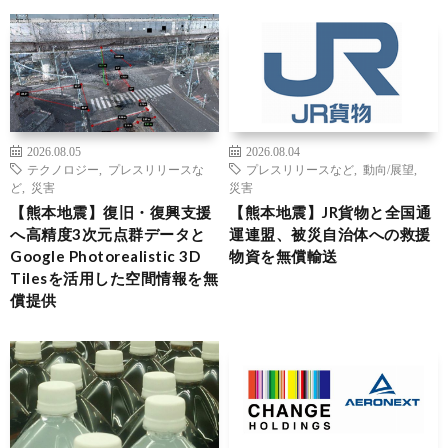
2026.08.05
2026.08.04
テクノロジー
,
プレスリリースな
プレスリリースなど
,
動向/展望
,
ど
,
災害
災害
【熊本地震】復旧・復興支援
【熊本地震】JR貨物と全国通
へ高精度3次元点群データと
運連盟、被災自治体への救援
Google Photorealistic 3D
物資を無償輸送
Tilesを活用した空間情報を無
償提供