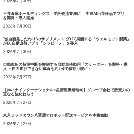
2026年7月30日
三井倉庫ホールディングス、受託物流業務に 「生成AI出荷検品アプリ」
を開発・導入開始
2026年7月30日
“独自開発こだわり”のサプリメントでD2C展開する「ウェルモット製薬」
がEC自動出荷アプリ「シッピーノ」を導入
2026年7月30日
自動車船の荷役中断を抑制する自動車移動用「スケーター」を開発・導
入 ～自力走行できない車両を約5分で移動可能に～
2026年7月27日
【㈱ハナインターナショナル×星清重機運輸㈱】グループ会社で販売力の
更なる強化ねらう
2026年7月27日
東京ミッドタウン八重洲でロボット配送サービスを本格始動
2026年7月27日