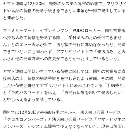
ヤマト運輸は12月30日、複数のシステム障害の影響で、フリマサイ
トや返品の荷物の発送手続きをできない事象が一部で発生している
と発表した。
ファミリーマート、セブンイレブン、PUDOロッカー、同社営業所
へ持ち込みで荷物を発送する際、「受付済みのため受付できませ
ん」とのエラー表示が出て、送り状の発行に進めなかったり、発送
できていないにも関わらず、アプリやサイト上で「発送済み」と表
示され他の発送方法への変更ができなかったりしているという。
ヤマト運輸は問題が生じている荷物に関しては、同社の営業所に直
接来店の上、荷物の発送手続きを申し込むよう依頼。その際、発送
したい荷物と併せてアプリ/サイト上に表示されている「予約番号」
と「予約パスワード」を伝え、「再発行伝票を用いて発送したい」
と申し伝えるよう要請している。
同社では12月28日の午前8時半ごろから、個人向け会員サービス
「クロネコメンバーズ」と法人向け会員サービス「ヤマトビジネス
メンバーズ」がシステム障害で使えなくなっていた。現在は復旧し