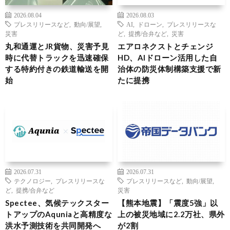
2026.08.04
2026.08.03
プレスリリースなど
,
動向/展望
,
AI
,
ドローン
,
プレスリリースな
災害
ど
,
提携/合弁など
,
災害
丸和通運とJR貨物、災害予見
エアロネクストとチェンジ
時に代替トラックを迅速確保
HD、AIドローン活用した自
する特約付きの鉄道輸送を開
治体の防災体制構築支援で新
始
たに提携
2026.07.31
2026.07.31
テクノロジー
,
プレスリリースな
プレスリリースなど
,
動向/展望
,
ど
,
提携/合弁など
災害
Spectee、気候テックスター
【熊本地震】「震度5強」以
トアップのAquniaと高精度な
上の被災地域に2.2万社、県外
洪水予測技術を共同開発へ
が2割