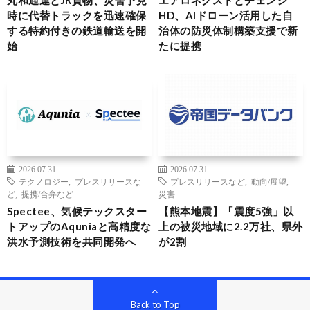
丸和通運とJR貨物、災害予見
エアロネクストとチェンジ
時に代替トラックを迅速確保
HD、AIドローン活用した自
する特約付きの鉄道輸送を開
治体の防災体制構築支援で新
始
たに提携
2026.07.31
2026.07.31
テクノロジー
,
プレスリリースな
プレスリリースなど
,
動向/展望
,
ど
,
提携/合弁など
災害
Spectee、気候テックスター
【熊本地震】「震度5強」以
トアップのAquniaと高精度な
上の被災地域に2.2万社、県外
洪水予測技術を共同開発へ
が2割
Back to Top