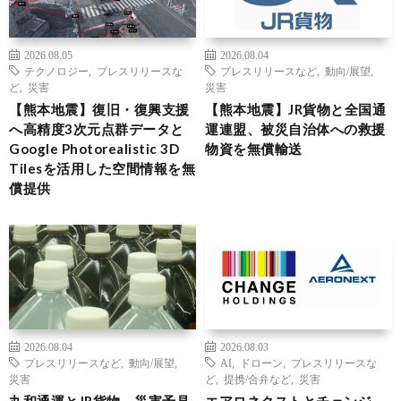
2026.08.05
2026.08.04
テクノロジー
,
プレスリリースな
プレスリリースなど
,
動向/展望
,
ど
,
災害
災害
【熊本地震】復旧・復興支援
【熊本地震】JR貨物と全国通
へ高精度3次元点群データと
運連盟、被災自治体への救援
Google Photorealistic 3D
物資を無償輸送
Tilesを活用した空間情報を無
償提供
2026.08.04
2026.08.03
プレスリリースなど
,
動向/展望
,
AI
,
ドローン
,
プレスリリースな
災害
ど
,
提携/合弁など
,
災害