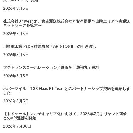
ム「MarqGO」開始
2026年8月5日
株式会社Univearth、倉吉運送株式会社と資本提携〜山陰エリアへ実運送
ネットワークを拡大〜
2026年8月5日
川崎重工業／ばら積運搬船「ARISTOS II」の引き渡し
2026年8月5日
フジトランスコーポレーション／新造船「蓉翔丸」就航
2026年8月5日
ネバーマイル：TGR Haas F1 Teamとのパートナーシップ契約を締結しま
した
2026年8月5日
【トドケール】マルチキャリア化に向けて、2026年7月よりヤマト運輸
とのAPI連携を開始
2026年7月30日