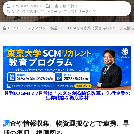
2025.01.07 09:00:58
災害/事故/不祥事
災害
,
提携/合弁など
,
ドローン
,
プレスリリースなど
テクノロジー/製品
JUIDAが青森県と災害時のドローン支
HOME
月刊LOGI-BIZ 7月号は「未来を創る輸送改革」 先行企業の
生存戦略を徹底取材
調査や情報収集、物資運搬などで連携、早
期の復旧・復興図る