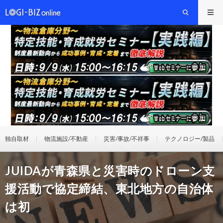
独自取材
物流施設/不動産
災害/事故/不祥事
テクノロジー/製品
JUIDAが青森県と災害時のドローン支
援活動で協定締結、東北地方の自治体
は初