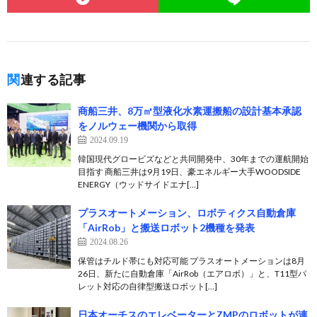
関連する記事
商船三井、8万㎥型液化水素運搬船の設計基本承認
をノルウェー機関から取得
2024.09.19
韓国現代グロービズなどと共同開発中、30年までの運航開始
目指す 商船三井は9月19日、豪エネルギー大手WOODSIDE
ENERGY（ウッドサイドエナ[…]
プラスオートメーション、ロボティクス自動倉庫
「AirRob」と搬送ロボット2機種を発表
2024.08.26
保管はチルド帯にも対応可能 プラスオートメーションは8月
26日、新たに自動倉庫「AirRob（エアロボ）」と、T11型パ
レット対応の自律型搬送ロボット[…]
日本オーチスのエレベーターとZMPのロボットが連