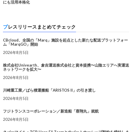
にも活用本格化
プレスリリースまとめてチェック
CBcloud、全国の「Marq」施設を起点とした新たな配送プラットフォー
ム「MarqGO」開始
2026年8月5日
株式会社Univearth、倉吉運送株式会社と資本提携〜山陰エリアへ実運送
ネットワークを拡大〜
2026年8月5日
川崎重工業／ばら積運搬船「ARISTOS II」の引き渡し
2026年8月5日
フジトランスコーポレーション／新造船「蓉翔丸」就航
2026年8月5日