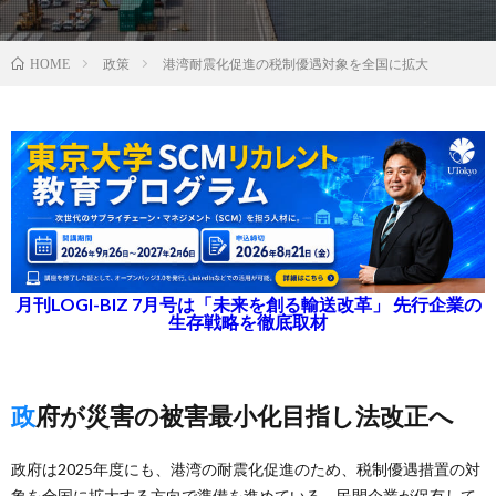
政策
港湾耐震化促進の税制優遇対象を全国に拡大
HOME
月刊LOGI-BIZ 7月号は「未来を創る輸送改革」 先行企業の
生存戦略を徹底取材
政府が災害の被害最小化目指し法改正へ
政府は2025年度にも、港湾の耐震化促進のため、税制優遇措置の対
象を全国に拡大する方向で準備を進めている。民間企業が保有して