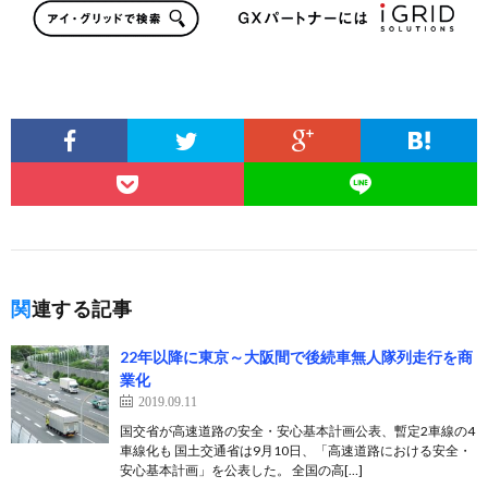
関連する記事
22年以降に東京～大阪間で後続車無人隊列走行を商
業化
2019.09.11
国交省が高速道路の安全・安心基本計画公表、暫定2車線の4
車線化も 国土交通省は9月10日、「高速道路における安全・
安心基本計画」を公表した。 全国の高[…]