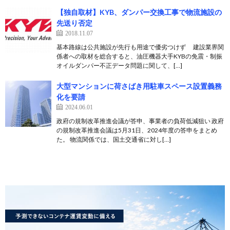
【独自取材】KYB、ダンパー交換工事で物流施設の
先送り否定
2018.11.07
基本路線は公共施設が先行も用途で優劣つけず 建設業界関
係者への取材を総合すると、油圧機器大手KYBの免震・制振
オイルダンパー不正データ問題に関して、[…]
大型マンションに荷さばき用駐車スペース設置義務
化を要請
2024.06.01
政府の規制改革推進会議が答申、事業者の負荷低減狙い 政府
の規制改革推進会議は5月31日、2024年度の答申をまとめ
た。 物流関係では、国土交通省に対し[…]