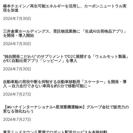
椿本チエイン／再生可能エネルギーを活用し、カーボンニュートラル実
現を加速
2026年7月30日
三井倉庫ホールディングス、受託物流業務に 「生成AI出荷検品アプリ」
を開発・導入開始
2026年7月30日
“独自開発こだわり”のサプリメントでD2C展開する「ウェルモット製薬」
がEC自動出荷アプリ「シッピーノ」を導入
2026年7月30日
自動車船の荷役中断を抑制する自動車移動用「スケーター」を開発・導
入 ～自力走行できない車両を約5分で移動可能に～
2026年7月27日
【㈱ハナインターナショナル×星清重機運輸㈱】グループ会社で販売力の
更なる強化ねらう
2026年7月27日
東京ミッドタウン八重洲でロボット配送サービスを本格始動