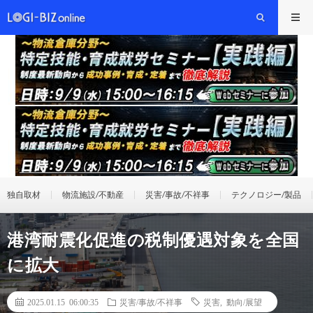
独自取材
物流施設/不動産
災害/事故/不祥事
テクノロジー/製品
港湾耐震化促進の税制優遇対象を全国
に拡大
2025.01.15 06:00:35
災害/事故/不祥事
災害
,
動向/展望