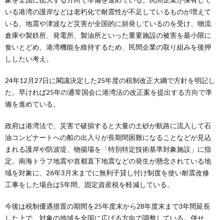
いる港湾の護岸などは老朽化で耐震性が不足しているものが増えて
いる。地震や津波など災害が全国的に頻発しているのを受け、物流
倉庫や製鉄所、発電所、製油所といった重要施設の被害を最小限に
食いとどめ、港湾機能を維持するため、民間企業の取り組みを後押
ししたい考え。
24年12月27日に閣議決定した25年度の税制改正大綱で方針を明記し
た。早ければ25年の通常国会に港湾法の改正案を提出する方向で準
備を進めている。
政府は港湾法で、災害で破損すると大量の土砂が航路に流入して石
油コンビナートへの船の出入りが長期間困難になることなどが見込
まれる護岸や防波堤、物揚場を「特別特定技術基準対象施設」に指
定。南海トラフ地震や首都直下地震などの発生が懸念されている地
域を対象に、26年3月末までに無利子貸し付け制度を使い耐震改修
工事をした場合は5年間、固定資産税を軽減している。
今後は税制優遇措置の期間を25年度末から28年度末まで3年間延長
した上で、対象の地域を全国に広げる方向で調整している。併せ