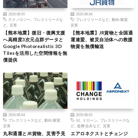
2026.08.05
2026.08.04
テクノロジー
,
プレスリリースな
プレスリリースなど
,
動向/展望
,
ど
,
災害
災害
【熊本地震】復旧・復興支援
【熊本地震】JR貨物と全国通
へ高精度3次元点群データと
運連盟、被災自治体への救援
Google Photorealistic 3D
物資を無償輸送
Tilesを活用した空間情報を無
償提供
2026.08.04
2026.08.03
プレスリリースなど
,
動向/展望
,
AI
,
ドローン
,
プレスリリースな
災害
ど
,
提携/合弁など
,
災害
丸和通運とJR貨物、災害予見
エアロネクストとチェンジ