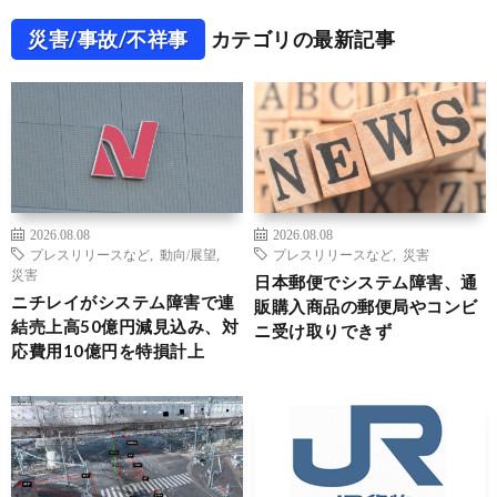
災害/事故/不祥事
カテゴリの最新記事
2026.08.08
2026.08.08
プレスリリースなど
,
動向/展望
,
プレスリリースなど
,
災害
災害
日本郵便でシステム障害、通
ニチレイがシステム障害で連
販購入商品の郵便局やコンビ
結売上高50億円減見込み、対
ニ受け取りできず
応費用10億円を特損計上