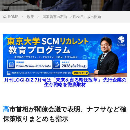
政策
国家備蓄の石油、3月26日に放出開始
HOME
月刊LOGI-BIZ 7月号は「未来を創る輸送改革」 先行企業の
生存戦略を徹底取材
高市首相が閣僚会議で表明、ナフサなど確
保策取りまとめも指示