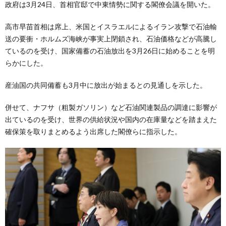
政府は3月24日、首相官邸で中東情勢に関する閣僚会議を開いた。
高市早苗首相は席上、米国とイスラエルによるイラン攻撃で石油輸
送の要衝・ホルムズ海峡が事実上閉鎖され、石油価格などが高騰し
ているのを受け、国家備蓄の石油放出を3月26日に始めることを明
らかにした。
産油国の共同備蓄も3月中に放出が始まるとの見通しを示した。
併せて、ナフサ（粗製ガソリン）など石油関連製品の調達に影響が
出ているのを受け、世界の供給状況や国内の在庫量などを踏まえた
確保策を取りまとめるよう出席した閣僚らに指示した。