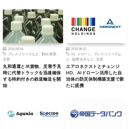
2026.08.04
2026.08.03
プレスリリースなど
,
動向/展望
,
AI
,
ドローン
,
プレスリリースな
災害
ど
,
提携/合弁など
,
災害
丸和通運とJR貨物、災害予見
エアロネクストとチェンジ
時に代替トラックを迅速確保
HD、AIドローン活用した自
する特約付きの鉄道輸送を開
治体の防災体制構築支援で新
始
たに提携