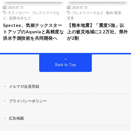
2026.07.31
2026.07.31
テクノロジー
,
プレスリリースな
プレスリリースなど
,
動向/展望
,
ど
,
提携/合弁など
災害
Spectee、気候テックスター
【熊本地震】「震度5強」以
トアップのAquniaと高精度な
上の被災地域に2.2万社、県外
洪水予測技術を共同開発へ
が2割
Back to Top
メルマガ会員登録
プライバシーポリシー
広告掲載