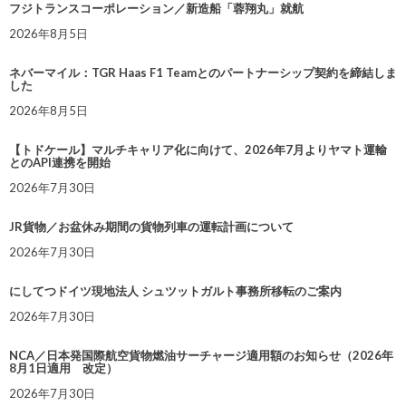
フジトランスコーポレーション／新造船「蓉翔丸」就航
2026年8月5日
ネバーマイル：TGR Haas F1 Teamとのパートナーシップ契約を締結しま
した
2026年8月5日
【トドケール】マルチキャリア化に向けて、2026年7月よりヤマト運輸
とのAPI連携を開始
2026年7月30日
JR貨物／お盆休み期間の貨物列車の運転計画について
2026年7月30日
にしてつドイツ現地法人 シュツットガルト事務所移転のご案内
2026年7月30日
NCA／日本発国際航空貨物燃油サーチャージ適用額のお知らせ（2026年
8月1日適用 改定）
2026年7月30日