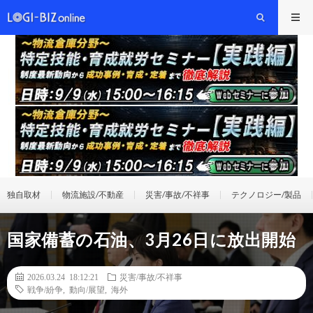
独自取材
物流施設/不動産
災害/事故/不祥事
テクノロジー/製品
国家備蓄の石油、3月26日に放出開始
2026.03.24 18:12:21
災害/事故/不祥事
戦争/紛争
,
動向/展望
,
海外