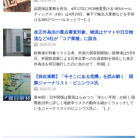
品質保証業務を担当、4月17日にPCR検査受ける SBSホール
ディングス（HD）は4月20日、傘下で輸出入業務などを手掛
けるSBSグローバルネットワー[…]
改正外為法の重点審査対象、物流はヤマトや日立物
流など6社が「コア業種」に該当
2020.05.09
財務省が対象リスト公表、外資の買収制限狙い 財務省は5月8
日、外国投資家による日本企業への出資規制を強化した改正
外為法を同日施行したのに合わせて、外国[…]
【独自連載】「今そこにある危機」を読み解く 国
際ジャーナリスト・ビニシウス氏
2026.05.29
第40回：日中関係は緊張はらみつつ「冷たい平和」が続く 国
際政治学に詳しく地政学リスクの動向を細かくウォッチして
いるジャーナリストのビニシウス氏に、「[…]