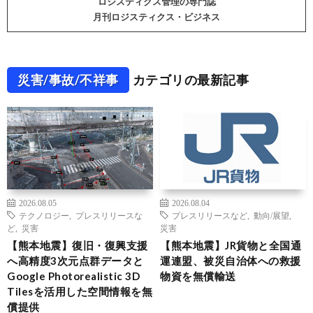
ロジスティクス管理の専門誌
月刊ロジスティクス・ビジネス
災害/事故/不祥事
カテゴリの最新記事
2026.08.05
2026.08.04
テクノロジー
,
プレスリリースな
プレスリリースなど
,
動向/展望
,
ど
,
災害
災害
【熊本地震】復旧・復興支援
【熊本地震】JR貨物と全国通
へ高精度3次元点群データと
運連盟、被災自治体への救援
Google Photorealistic 3D
物資を無償輸送
Tilesを活用した空間情報を無
償提供