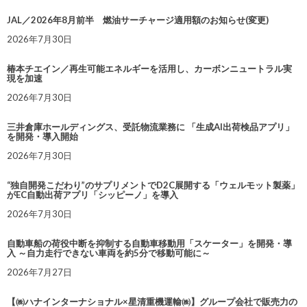
JAL／2026年8月前半 燃油サーチャージ適用額のお知らせ(変更)
2026年7月30日
椿本チエイン／再生可能エネルギーを活用し、カーボンニュートラル実
現を加速
2026年7月30日
三井倉庫ホールディングス、受託物流業務に 「生成AI出荷検品アプリ」
を開発・導入開始
2026年7月30日
“独自開発こだわり”のサプリメントでD2C展開する「ウェルモット製薬」
がEC自動出荷アプリ「シッピーノ」を導入
2026年7月30日
自動車船の荷役中断を抑制する自動車移動用「スケーター」を開発・導
入 ～自力走行できない車両を約5分で移動可能に～
2026年7月27日
【㈱ハナインターナショナル×星清重機運輸㈱】グループ会社で販売力の