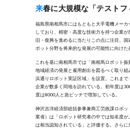
来春に大規模な「テスト
福島県南相馬市にはもともと大手電機メーカ
しており、精密・高度な技術力を持つ企業が
旧・復興を進めるに当たりこの点に注目。国
ボット分野を将来的な発展の可能性に向けた
これを基に南相馬市では「南相馬ロボット振
地域経済の発展と雇用創出を図るべく取り組み
浜通りロボット実証区域」を設置。これまで
企業が数多く同地を訪れている。初年度は300人
度は8000人と急ピッチで増加している。
神沢吉洋経済部総括参事兼商工労政課ロボッ
業省）は「ロボット研究者の中では知名度が
は相当認知されている」と評価する。さらに