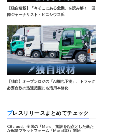
【独自連載】「今そこにある危機」を読み解く 国
際ジャーナリスト・ビニシウス氏
【独自】オープンロジの「AI梱包予測」、トラック
必要台数の迅速把握にも活用本格化
プレスリリースまとめてチェック
CBcloud、全国の「Marq」施設を起点とした新た
な配送プラットフォーム「MarqGO」開始