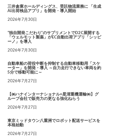
三井倉庫ホールディングス、受託物流業務に 「生成
AI出荷検品アプリ」を開発・導入開始
2026年7月30日
“独自開発こだわり”のサプリメントでD2C展開する
「ウェルモット製薬」がEC自動出荷アプリ「シッピ
ーノ」を導入
2026年7月30日
自動車船の荷役中断を抑制する自動車移動用「スケ
ーター」を開発・導入 ～自力走行できない車両を約
5分で移動可能に～
2026年7月27日
【㈱ハナインターナショナル×星清重機運輸㈱】グ
ループ会社で販売力の更なる強化ねらう
2026年7月27日
東京ミッドタウン八重洲でロボット配送サービスを
本格始動
2026年7月27日