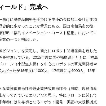
フィールド」完成へ
ー向けに試作品開発を手掛ける中小の金属加工会社が集積
歴史的に多かったことが背景にある。国は南相馬市の復
家戦略「福島イノベーション・コースト構想」においてロ
産業の一つと明記した。
興ビジョン」を策定し、新たにロボット関連産業を通じた
を推進している。2015年度に国や福島県とともに「福島
ドローン（小型無人機）を中心にロボットの研究開発者や
だったが16年度に1000人、17年度には4000人、18年
ト産業推進担当課長兼企業誘致担当課長（当時、現経済産
上がってきているエリアだと思う。特にドローンに関して
来年春には世界初となるロボット開発・実証の大規模拠点