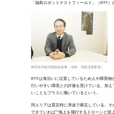
「福島ロボットテストフィールド」（RTF
神沢吉洋経済部総括参事（当時、現経済産業省）
RTFは海沿いに位置しているため人や障害
行いやすい環境との評価を受けている。加え
いこともプラスに働いているという。
同エリアは震災時に津波で罹災している。そ
できていれば”“海上を飛行するドローンと