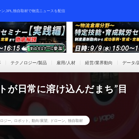
ーン,3PL,独自取材で物流ニュースを配信
事
テクノロジー/製品
雇用/人材
経営/業界動向
データ/
トが日常に溶け込んだまち”目
ロジー
,
ロボット
,
動向/展望
,
ドローン
,
独自取材