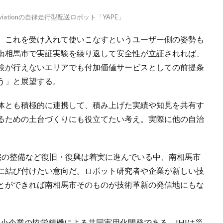
viationの自律走行型配送ロボット「YAPE」
、これを受け入れて使いこなすというユーザー側の姿勢も
南相馬市で実証実験を繰り返して安全性が立証されれば、
験が行えないエリアでも付加価値サービスとしての前提条
う」と展望する。
体とも積極的に連携して、積み上げた実績や知見を共有す
るための土台づくりにも役立てたい考え。実際に他の自治
宅の整備など復旧・復興は着実に進んでいる中、南相馬市
に結び付けたい意向だ。ロボット研究者や企業が新しい技
とができれば南相馬市そのものが技術革新の発信地にもな
中小企業の協栄精機による共同実用化開発である。IHIは災