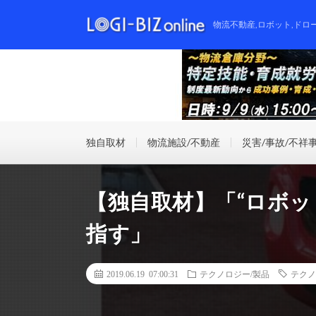
物流不動産,ロボット,ドロ
独自取材
物流施設/不動産
災害/事故/不祥
【独自取材】「“ロボッ
指す」
2019.06.19 07:00:31
テクノロジー/製品
テクノ