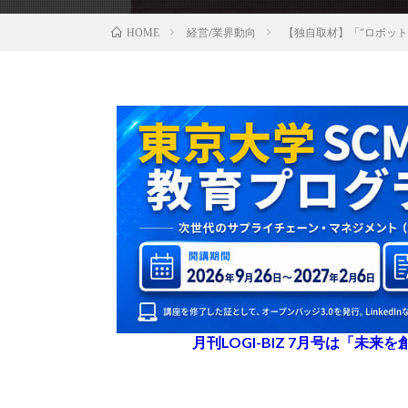
経営/業界動向
【独自取材】「“ロボッ
HOME
月刊LOGI-BIZ 7月号は「未