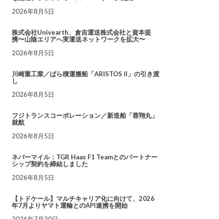
2026年8月5日
株式会社Univearth、倉吉運送株式会社と資本提
携〜山陰エリアへ実運送ネットワークを拡大〜
2026年8月5日
川崎重工業／ばら積運搬船「ARISTOS II」の引き渡
し
2026年8月5日
フジトランスコーポレーション／新造船「蓉翔丸」
就航
2026年8月5日
ネバーマイル：TGR Haas F1 Teamとのパートナー
シップ契約を締結しました
2026年8月5日
【トドケール】マルチキャリア化に向けて、2026
年7月よりヤマト運輸とのAPI連携を開始
2026年7月30日