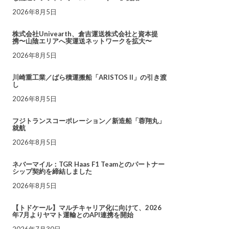
2026年8月5日
株式会社Univearth、倉吉運送株式会社と資本提
携〜山陰エリアへ実運送ネットワークを拡大〜
2026年8月5日
川崎重工業／ばら積運搬船「ARISTOS II」の引き渡
し
2026年8月5日
フジトランスコーポレーション／新造船「蓉翔丸」
就航
2026年8月5日
ネバーマイル：TGR Haas F1 Teamとのパートナー
シップ契約を締結しました
2026年8月5日
【トドケール】マルチキャリア化に向けて、2026
年7月よりヤマト運輸とのAPI連携を開始
2026年7月30日