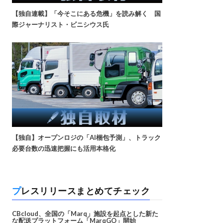
【独自連載】「今そこにある危機」を読み解く 国
際ジャーナリスト・ビニシウス氏
【独自】オープンロジの「AI梱包予測」、トラック
必要台数の迅速把握にも活用本格化
プレスリリースまとめてチェック
CBcloud、全国の「Marq」施設を起点とした新た
な配送プラットフォーム「MarqGO」開始