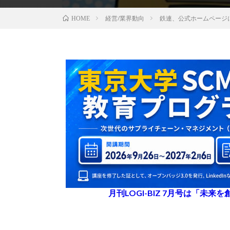
経営/業界動向
鉄連、公式ホームページ
HOME
月刊LOGI-BIZ 7月号は「未