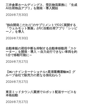
三井倉庫ホールディングス、受託物流業務に 「生成
AI出荷検品アプリ」を開発・導入開始
2026年7月30日
“独自開発こだわり”のサプリメントでD2C展開する
「ウェルモット製薬」がEC自動出荷アプリ「シッピ
ーノ」を導入
2026年7月30日
自動車船の荷役中断を抑制する自動車移動用「スケ
ーター」を開発・導入 ～自力走行できない車両を約
5分で移動可能に～
2026年7月27日
【㈱ハナインターナショナル×星清重機運輸㈱】グ
ループ会社で販売力の更なる強化ねらう
2026年7月27日
東京ミッドタウン八重洲でロボット配送サービスを
本格始動
2026年7月27日