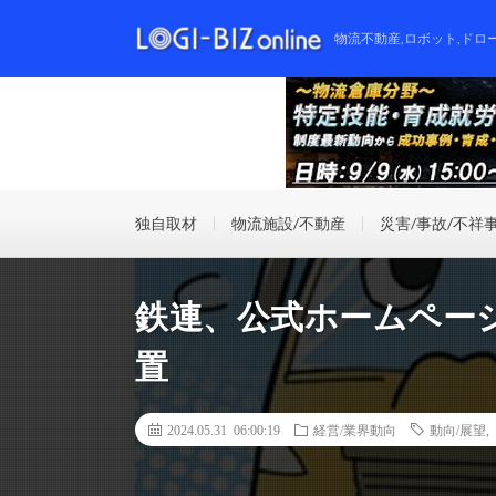
物流不動産,ロボット,ドロ
独自取材
物流施設/不動産
災害/事故/不祥
鉄連、公式ホームペー
置
2024.05.31 06:00:19
経営/業界動向
動向/展望
,