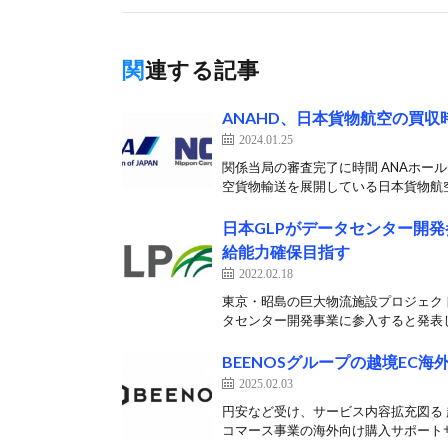
関連する記事
ANAHD、日本貨物航空の買収
2024.01.25
関係当局の審査完了に時間 ANAホール
空貨物輸送を展開している日本貨物航空（
日本GLPがデータセンター開発
給能力確保目指す
2022.02.18
東京・昭島の巨大物流施設プロジェクト「
タセンター開発事業に参入すると発表し
BEENOSグループの越境EC海
2025.02.03
円安など受け、サービス内容拡充図る 越
コマース事業の海外向け購入サポートサ