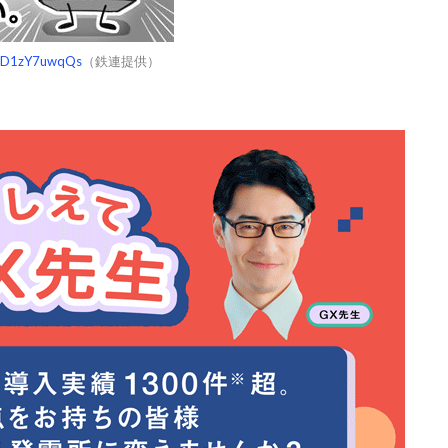
/r/D1zY7uwqQs
（鉄連提供）