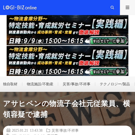
独自取材
物流施設/不動産
災害/事故/不祥事
テクノロジー/製品
アサヒペンの物流子会社元従業員、横
領容疑で逮捕
2025.01.21 13:43:38
災害/事故/不祥事