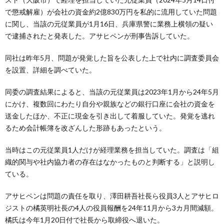
で懲戒解雇）が会社の資金約2億830万円を私的に流用していた問題
に関し、当該の元従業員が1月16日、兵庫県警に業務上横領の疑い
で逮捕されたと発表した。アサヒペンが刑事告訴していた。
同社は昨年5月、問題が発覚した旨を公表した上で社内に調査委員会
を設置、詳細を調べていた。
同委の調査結果によると、当該の元従業員は2023年1月から24年5月
にかけ、複数回にわたり自分や親族などの銀行口座に会社の資金を
送金したほか、不正に現金を引き出して着服していた。発覚を逃れ
るため会計帳簿を改ざんした形跡もあったという。
当時はこの元従業員1人だけが経理業務を担当していた。調査は「組
織的関与や社内協力者の存在はなかったものと判断する」と説明し
ている。
アサヒペンは問題の責任を取り、澤田耕吾社長ら役員3人とアサヒロ
ジストの橘英明社長の4人の役員報酬を24年11月から3カ月間減額。
橘氏は今年1月20日付で社長から取締役へ退いた。