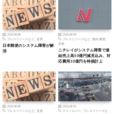
2026.08.08
2026.08.08
プレスリリースなど
,
災害
プレスリリースなど
,
動向/展望
,
災害
日本郵便のシステム障害が解
ニチレイがシステム障害で連
消
結売上高50億円減見込み、対
応費用10億円を特損計上
2026.08.08
2026.08.05
プレスリリースなど
,
災害
テクノロジー
,
プレスリリースな