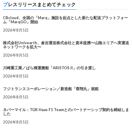
プレスリリースまとめてチェック
CBcloud、全国の「Marq」施設を起点とした新たな配送プラットフォー
ム「MarqGO」開始
2026年8月5日
株式会社Univearth、倉吉運送株式会社と資本提携〜山陰エリアへ実運送
ネットワークを拡大〜
2026年8月5日
川崎重工業／ばら積運搬船「ARISTOS II」の引き渡し
2026年8月5日
フジトランスコーポレーション／新造船「蓉翔丸」就航
2026年8月5日
ネバーマイル：TGR Haas F1 Teamとのパートナーシップ契約を締結しま
した
2026年8月5日