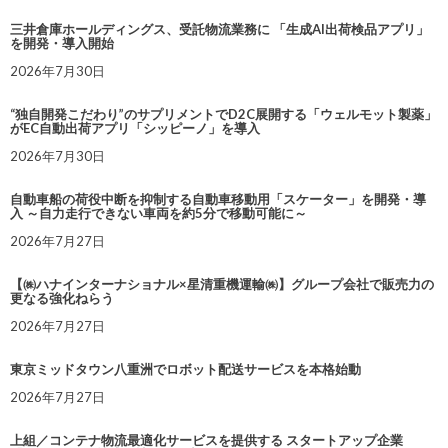
三井倉庫ホールディングス、受託物流業務に 「生成AI出荷検品アプリ」
を開発・導入開始
2026年7月30日
“独自開発こだわり”のサプリメントでD2C展開する「ウェルモット製薬」
がEC自動出荷アプリ「シッピーノ」を導入
2026年7月30日
自動車船の荷役中断を抑制する自動車移動用「スケーター」を開発・導
入 ～自力走行できない車両を約5分で移動可能に～
2026年7月27日
【㈱ハナインターナショナル×星清重機運輸㈱】グループ会社で販売力の
更なる強化ねらう
2026年7月27日
東京ミッドタウン八重洲でロボット配送サービスを本格始動
2026年7月27日
上組／コンテナ物流最適化サービスを提供する スタートアップ企業