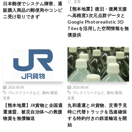
ど
,
災害
日本郵便でシステム障害、通
【熊本地震】復旧・復興支援
販購入商品の郵便局やコンビ
へ高精度3次元点群データと
ニ受け取りできず
Google Photorealistic 3D
Tilesを活用した空間情報を無
償提供
2026.08.04
2026.08.04
プレスリリースなど
,
動向/展望
,
プレスリリースなど
,
動向/展望
,
災害
災害
【熊本地震】JR貨物と全国通
丸和通運とJR貨物、災害予見
運連盟、被災自治体への救援
時に代替トラックを迅速確保
物資を無償輸送
する特約付きの鉄道輸送を開
始