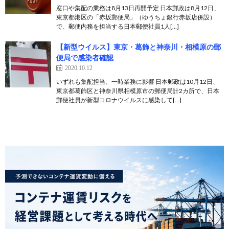
窓口や集配の業務は8月13日再開予定 日本郵政は8月12日、
東京都港区の「赤坂郵便局」（ゆうちょ銀行赤坂店併設）
で、郵便内務を担当する日本郵便社員1人[…]
【新型ウイルス】東京・葛飾と神奈川・相模原の郵
便局で感染者確認
2020.10.12
いずれも集配担当、一時業務に影響 日本郵政は10月12日、
東京都葛飾区と神奈川県相模原市の郵便局計2カ所で、日本
郵便社員が新型コロナウイルスに感染して[…]