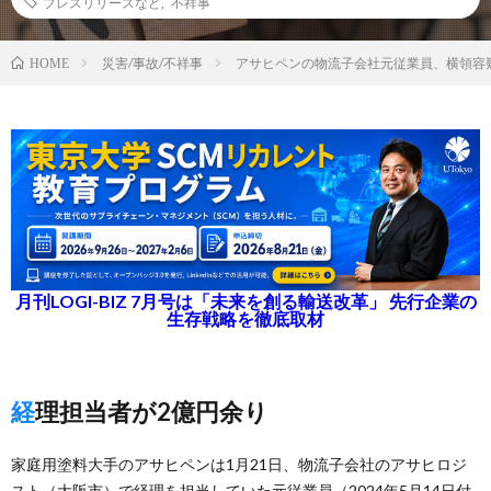
プレスリリースなど
,
不祥事
災害/事故/不祥事
アサヒペンの物流子会社元従業員、横領容
HOME
月刊LOGI-BIZ 7月号は「未来を創る輸送改革」 先行企業の
生存戦略を徹底取材
経理担当者が2億円余り
家庭用塗料大手のアサヒペンは1月21日、物流子会社のアサヒロジ
スト（大阪市）で経理を担当していた元従業員（2024年5月14日付