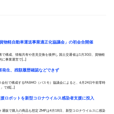
貨物軽自動車運送事業適正化協議会」の初会合開催
で構成、情報共有や意見交換を後押し 国土交通省は1月30日、貨物軽
に事業運営で[…]
障害発生、残額履歴確認などできず
ス会社で構成するPASMO（パスモ）協議会によると、6月24日午前零時
」で残[…]
支援ロボットを新型コロナウイルス感染者支援に投入
通販で購入の商品も想定 ZMPは4月18日、新型コロナウイルスに感染