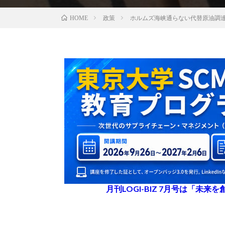
政策
ホルムズ海峡通らない代替原油調達
HOME
月刊LOGI-BIZ 7月号は「未