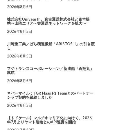
2026年8月5日
株式会社Univearth、倉吉運送株式会社と資本提
携〜山陰エリアへ実運送ネットワークを拡大〜
2026年8月5日
川崎重工業／ばら積運搬船「ARISTOS II」の引き渡
し
2026年8月5日
フジトランスコーポレーション／新造船「蓉翔丸」
就航
2026年8月5日
ネバーマイル：TGR Haas F1 Teamとのパートナー
シップ契約を締結しました
2026年8月5日
【トドケール】マルチキャリア化に向けて、2026
年7月よりヤマト運輸とのAPI連携を開始
2026年7月30日