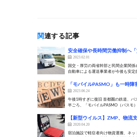
関連する記事
安全確保や長時間労働抑制へ「
2023.02.01
国交・厚労の両省幹部と民間企業関係者
自動車による運送事業者が今後も安定的
「モバイルPASMO」も一時
2023.06.24
午後1時すぎに復旧 首都圏の鉄道、バ
半ごろ、「モバイルPASMO（パスモ）
【新型ウイルス】ZMP、物流
2020.04.20
宿泊施設で軽症者向け物資運搬、ネット