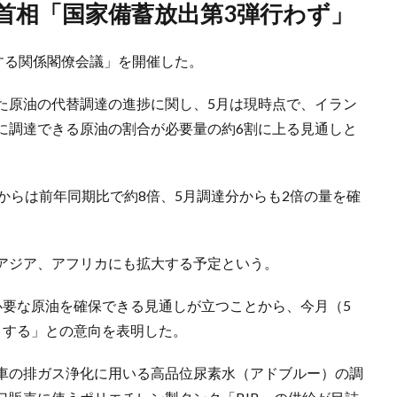
市首相「国家備蓄放出第3弾行わず」
する関係閣僚会議」を開催した。
た原油の代替調達の進捗に関し、5月は現時点で、イラン
に調達できる原油の割合が必要量の約6割に上る見通しと
からは前年同期比で約8倍、5月調達分からも2倍の量を確
アジア、アフリカにも拡大する予定という。
必要な原油を確保できる見通しが立つことから、今月（5
とする」との意向を表明した。
車の排ガス浄化に用いる高品位尿素水（アドブルー）の調