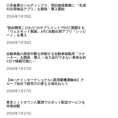
三井倉庫ホールディングス、受託物流業務に 「生成
AI出荷検品アプリ」を開発・導入開始
2026年7月30日
“独自開発こだわり”のサプリメントでD2C展開する
「ウェルモット製薬」がEC自動出荷アプリ「シッピ
ーノ」を導入
2026年7月30日
自動車船の荷役中断を抑制する自動車移動用「スケ
ーター」を開発・導入 ～自力走行できない車両を約
5分で移動可能に～
2026年7月27日
【㈱ハナインターナショナル×星清重機運輸㈱】グ
ループ会社で販売力の更なる強化ねらう
2026年7月27日
東京ミッドタウン八重洲でロボット配送サービスを
本格始動
2026年7月27日