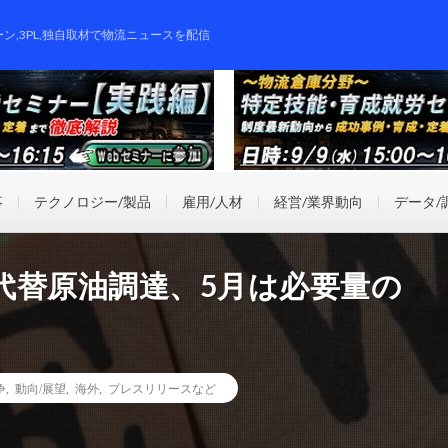
ーン,3PL,独自取材で物流ニュースを配信
事
テクノロジー/製品
雇用/人材
経営/業界動向
データ/
代替原油調達、5月は必要量の
争
,
動向/展望
,
海外
,
プレスリリースなど