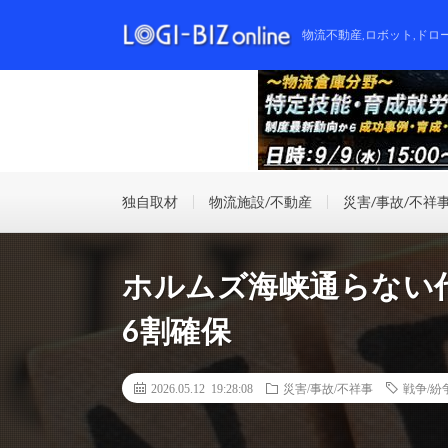
物流不動産,ロボット,ドロ
独自取材
物流施設/不動産
災害/事故/不祥
ホルムズ海峡通らない
6割確保
2026.05.12 19:28:08
災害/事故/不祥事
戦争/紛