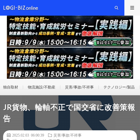
独自取材
物流施設/不動産
災害/事故/不祥事
テクノロジー/製品
JR貨物、輪軸不正で国交省に改善策報
告
2025.02.03 06:00:39
災害/事故/不祥事