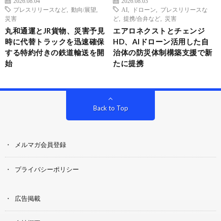
2026.08.04
2026.08.03
プレスリリースなど
,
動向/展望
,
AI
,
ドローン
,
プレスリリースな
災害
ど
,
提携/合弁など
,
災害
丸和通運とJR貨物、災害予見
エアロネクストとチェンジ
時に代替トラックを迅速確保
HD、AIドローン活用した自
する特約付きの鉄道輸送を開
治体の防災体制構築支援で新
始
たに提携
Back to Top
メルマガ会員登録
プライバシーポリシー
広告掲載