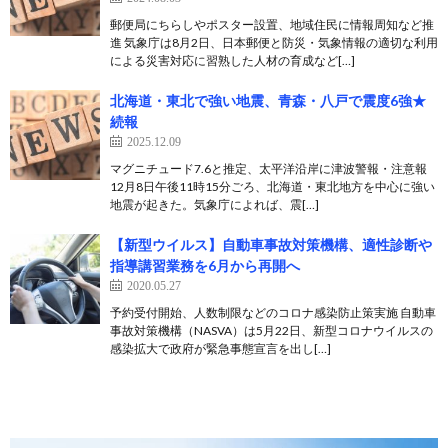
郵便局にちらしやポスター設置、地域住民に情報周知など推
進 気象庁は8月2日、日本郵便と防災・気象情報の適切な利用
による災害対応に習熟した人材の育成など[…]
北海道・東北で強い地震、青森・八戸で震度6強★
続報
2025.12.09
マグニチュード7.6と推定、太平洋沿岸に津波警報・注意報
12月8日午後11時15分ごろ、北海道・東北地方を中心に強い
地震が起きた。気象庁によれば、震[…]
【新型ウイルス】自動車事故対策機構、適性診断や
指導講習業務を6月から再開へ
2020.05.27
予約受付開始、人数制限などのコロナ感染防止策実施 自動車
事故対策機構（NASVA）は5月22日、新型コロナウイルスの
感染拡大で政府が緊急事態宣言を出し[…]