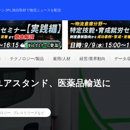
ーン,3PL,独自取材で物流ニュースを配信
事
テクノロジー/製品
雇用/人材
経営/業界動向
データ/
ユアスタンド、医薬品輸送に
ロジー
,
プレスリリースなど