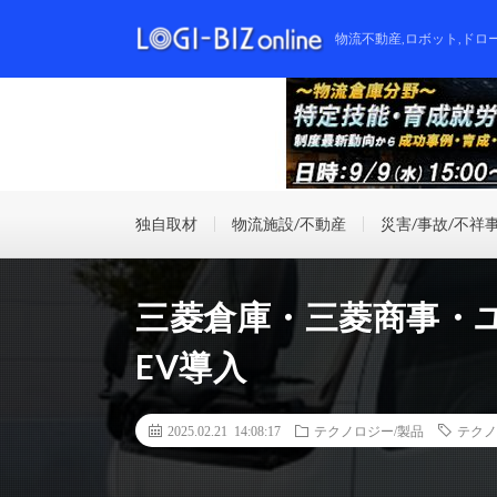
物流不動産,ロボット,ドロ
独自取材
物流施設/不動産
災害/事故/不祥
三菱倉庫・三菱商事・
EV導入
2025.02.21 14:08:17
テクノロジー/製品
テクノ