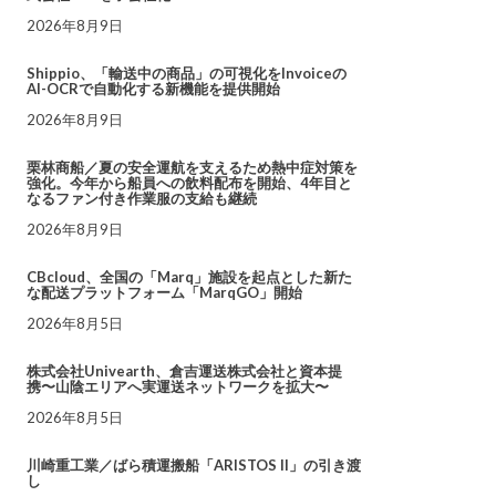
2026年8月9日
Shippio、「輸送中の商品」の可視化をInvoiceの
AI-OCRで自動化する新機能を提供開始
2026年8月9日
栗林商船／夏の安全運航を支えるため熱中症対策を
強化。今年から船員への飲料配布を開始、4年目と
なるファン付き作業服の支給も継続
2026年8月9日
CBcloud、全国の「Marq」施設を起点とした新た
な配送プラットフォーム「MarqGO」開始
2026年8月5日
株式会社Univearth、倉吉運送株式会社と資本提
携〜山陰エリアへ実運送ネットワークを拡大〜
2026年8月5日
川崎重工業／ばら積運搬船「ARISTOS II」の引き渡
し