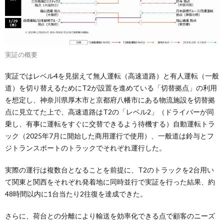
実証の概要
実証ではレベル4を見据えて無人運転（高速道路）と有人運転（一般
道）を切り替えるためにT2が設置を進めている「切替拠点」の利用
を想定し、神奈川県厚木市と京都府八幡市にある物流施設を切替拠
点に見立てた上で、高速道路はT2の「レベル2」（ドライバーが同
乗し、有事に運転をすぐに交替できるよう待機する）自動運転トラ
ック（2025年7月に開始した商用運行で使用）、一般道は鈴与とフ
ジトランスポートのトラックでそれぞれ運行した。
実際の運行は複数台となることを前提に、T2のトラックを2台用い
て関東と関西をそれぞれ発着地に同時並行で実証を行った結果、約
48時間以内に1台当たり2往復を達成できた。
さらに、荷台との分離により輸送を効率化できる点で顧客のニーズ