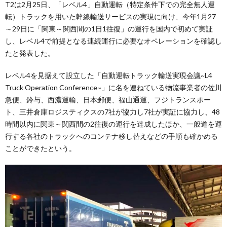
T2は2月25日、「レベル4」自動運転（特定条件下での完全無人運
転）トラックを用いた幹線輸送サービスの実現に向け、今年1月27
～29日に「関東～関西間の1日1往復」の運行を国内で初めて実証
し、レベル4で前提となる連続運行に必要なオペレーションを確認し
たと発表した。
レベル4を見据えて設立した「自動運転トラック輸送実現会議~L4
Truck Operation Conference~」に名を連ねている物流事業者の佐川
急便、鈴与、西濃運輸、日本郵便、福山通運、フジトランスポー
ト、三井倉庫ロジスティクスの7社が協力し7社が実証に協力し、48
時間以内に関東～関西間の2往復の運行を達成したほか、一般道を運
行する各社のトラックへのコンテナ移し替えなどの手順も確かめる
ことができたという。