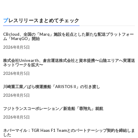
プレスリリースまとめてチェック
CBcloud、全国の「Marq」施設を起点とした新たな配送プラットフォー
ム「MarqGO」開始
2026年8月5日
株式会社Univearth、倉吉運送株式会社と資本提携〜山陰エリアへ実運送
ネットワークを拡大〜
2026年8月5日
川崎重工業／ばら積運搬船「ARISTOS II」の引き渡し
2026年8月5日
フジトランスコーポレーション／新造船「蓉翔丸」就航
2026年8月5日
ネバーマイル：TGR Haas F1 Teamとのパートナーシップ契約を締結しま
した