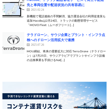
先と車両位置や配送状況の共有容易に
2021.02.24
新機能で電話連絡の手間解消、協力運送会社の利用促進策も
追加 Hacobuは2月24日、トラックの動態管理サービス
「MOVO Fleet（ムーボフリート[…]
テラドローン、サウジ企業とプラント・インフラ点
検へのドローン活用拡大で連携
2025.07.26
MOU締結、将来の需要拡大に対応 Terra Drone（テラドロー
ン）は7月25日、サウジアラビアでプラントやインフラ設備
の点検事業を手掛けるNat[…]