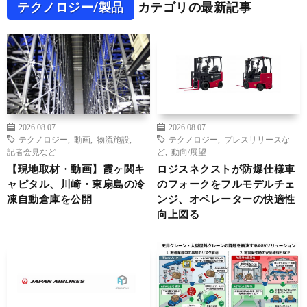
テクノロジー/製品
カテゴリの最新記事
2026.08.07
2026.08.07
テクノロジー
,
動画
,
物流施設
,
テクノロジー
,
プレスリリースな
記者会見など
ど
,
動向/展望
【現地取材・動画】霞ヶ関キ
ロジスネクストが防爆仕様車
ャピタル、川崎・東扇島の冷
のフォークをフルモデルチェ
凍自動倉庫を公開
ンジ、オペレーターの快適性
向上図る