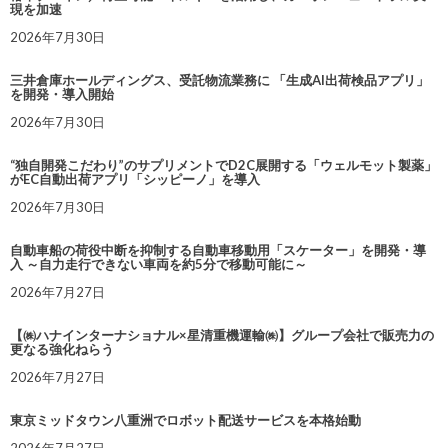
現を加速
2026年7月30日
三井倉庫ホールディングス、受託物流業務に 「生成AI出荷検品アプリ」
を開発・導入開始
2026年7月30日
“独自開発こだわり”のサプリメントでD2C展開する「ウェルモット製薬」
がEC自動出荷アプリ「シッピーノ」を導入
2026年7月30日
自動車船の荷役中断を抑制する自動車移動用「スケーター」を開発・導
入 ～自力走行できない車両を約5分で移動可能に～
2026年7月27日
【㈱ハナインターナショナル×星清重機運輸㈱】グループ会社で販売力の
更なる強化ねらう
2026年7月27日
東京ミッドタウン八重洲でロボット配送サービスを本格始動