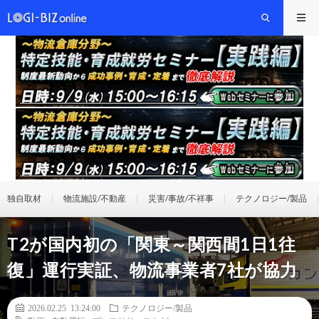
独自取材
物流施設/不動産
災害/事故/不祥事
テクノロジー/製品
T2が国内初の「関東～関西間1日1往
復」運行実証、物流事業者7社が協力
2026.02.25 13:24:00
テクノロジー/製品