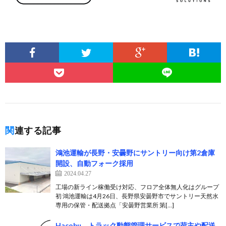
関連する記事
鴻池運輸が長野・安曇野にサントリー向け第2倉庫
開設、自動フォーク採用
2024.04.27
工場の新ライン稼働受け対応、フロア全体無人化はグループ
初 鴻池運輸は4月26日、長野県安曇野市でサントリー天然水
専用の保管・配送拠点「安曇野営業所 第[…]
Hacobu、トラック動態管理サービスで荷主や配送