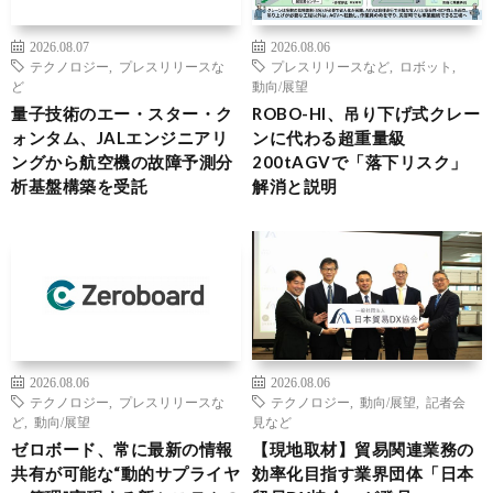
2026.08.07
2026.08.06
テクノロジー
,
プレスリリースな
プレスリリースなど
,
ロボット
,
ど
動向/展望
量子技術のエー・スター・ク
ROBO-HI、吊り下げ式クレー
ォンタム、JALエンジニアリ
ンに代わる超重量級
ングから航空機の故障予測分
200tAGVで「落下リスク」
析基盤構築を受託
解消と説明
2026.08.06
2026.08.06
テクノロジー
,
プレスリリースな
テクノロジー
,
動向/展望
,
記者会
ど
,
動向/展望
見など
ゼロボード、常に最新の情報
【現地取材】貿易関連業務の
共有が可能な“動的サプライヤ
効率化目指す業界団体「日本