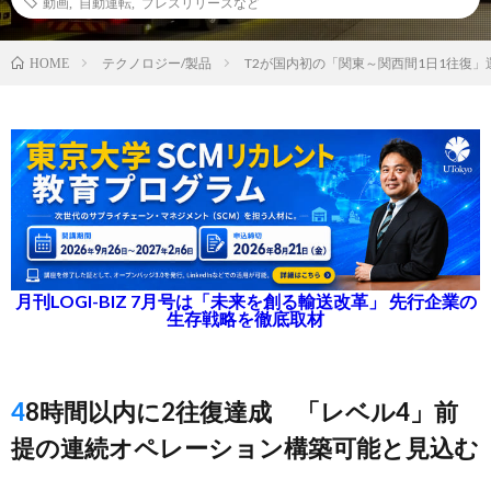
動画
,
自動運転
,
プレスリリースなど
テクノロジー/製品
T2が国内初の「関東～関西間1日1往復
HOME
月刊LOGI-BIZ 7月号は「未来を創る輸送改革」 先行企業の
生存戦略を徹底取材
48時間以内に2往復達成 「レベル4」前
提の連続オペレーション構築可能と見込む