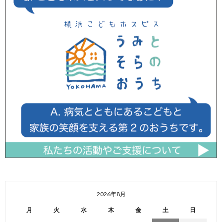
2026年8月
月
火
水
木
金
土
日