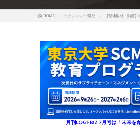
テクノロジー/製品
【現地取材・動画】
HOME
月刊LOGI-BIZ 7月号は「未