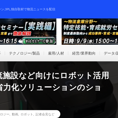
ーン,3PL,独自取材で物流ニュースを配信
事
テクノロジー/製品
雇用/人材
経営/業界動向
データ/
流施設など向けにロボット活用
省力化ソリューションのショ
ロジー
,
動画
,
ロボット
,
記者会見など