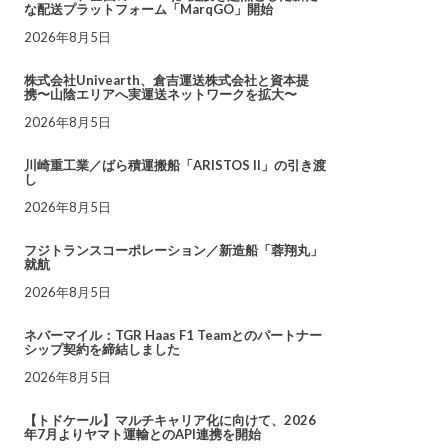
な配送プラットフォーム「MarqGO」開始
2026年8月5日
株式会社Univearth、倉吉運送株式会社と資本提
携〜山陰エリアへ実運送ネットワークを拡大〜
2026年8月5日
川崎重工業／ばら積運搬船「ARISTOS II」の引き渡
し
2026年8月5日
フジトランスコーポレーション／新造船「蓉翔丸」
就航
2026年8月5日
ネバーマイル：TGR Haas F1 Teamとのパートナー
シップ契約を締結しました
2026年8月5日
【トドケール】マルチキャリア化に向けて、2026
年7月よりヤマト運輸とのAPI連携を開始