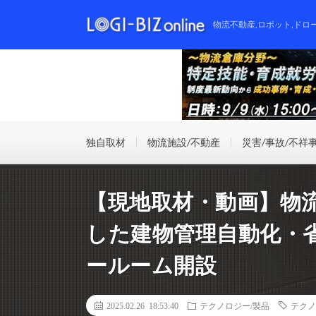
物流不動産,ロボット,ドロ
独自取材
物流施設/不動産
災害/事故/不祥
【現地取材・動画】物
した建物管理自動化・
ールーム開設
2025.02.26 18:53:40
テクノロジー/製品
テクノ