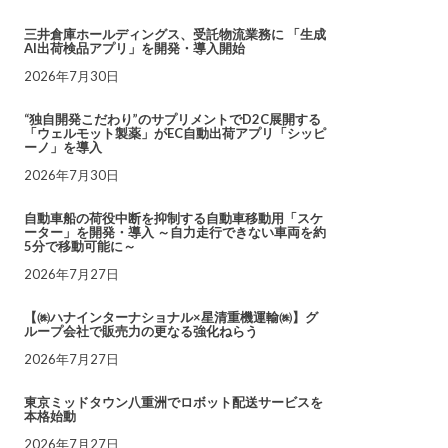
三井倉庫ホールディングス、受託物流業務に 「生成
AI出荷検品アプリ」を開発・導入開始
2026年7月30日
“独自開発こだわり”のサプリメントでD2C展開する
「ウェルモット製薬」がEC自動出荷アプリ「シッピ
ーノ」を導入
2026年7月30日
自動車船の荷役中断を抑制する自動車移動用「スケ
ーター」を開発・導入 ～自力走行できない車両を約
5分で移動可能に～
2026年7月27日
【㈱ハナインターナショナル×星清重機運輸㈱】グ
ループ会社で販売力の更なる強化ねらう
2026年7月27日
東京ミッドタウン八重洲でロボット配送サービスを
本格始動
2026年7月27日