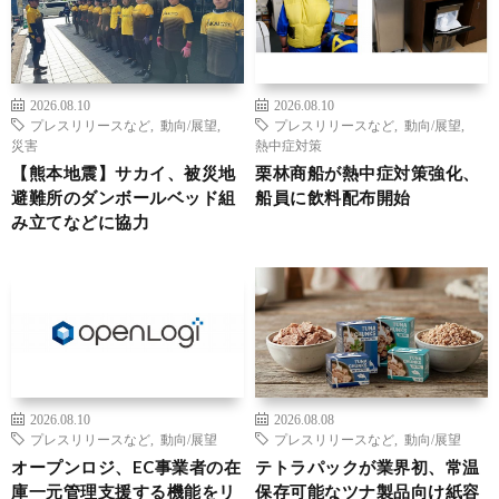
2026.08.10
2026.08.10
プレスリリースなど
,
動向/展望
,
プレスリリースなど
,
動向/展望
,
災害
熱中症対策
【熊本地震】サカイ、被災地
栗林商船が熱中症対策強化、
避難所のダンボールベッド組
船員に飲料配布開始
み立てなどに協力
2026.08.10
2026.08.08
プレスリリースなど
,
動向/展望
プレスリリースなど
,
動向/展望
オープンロジ、EC事業者の在
テトラパックが業界初、常温
庫一元管理支援する機能をリ
保存可能なツナ製品向け紙容