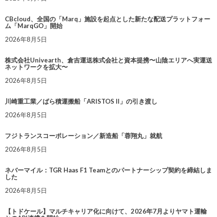
CBcloud、全国の「Marq」施設を起点とした新たな配送プラットフォー
ム「MarqGO」開始
2026年8月5日
株式会社Univearth、倉吉運送株式会社と資本提携〜山陰エリアへ実運送
ネットワークを拡大〜
2026年8月5日
川崎重工業／ばら積運搬船「ARISTOS II」の引き渡し
2026年8月5日
フジトランスコーポレーション／新造船「蓉翔丸」就航
2026年8月5日
ネバーマイル：TGR Haas F1 Teamとのパートナーシップ契約を締結しま
した
2026年8月5日
【トドケール】マルチキャリア化に向けて、2026年7月よりヤマト運輸