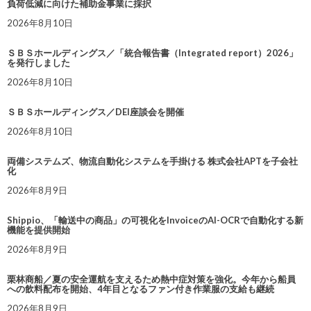
負荷低減に向けた補助金事業に採択
2026年8月10日
ＳＢＳホールディングス／「統合報告書（Integrated report）2026」
を発行しました
2026年8月10日
ＳＢＳホールディングス／DEI座談会を開催
2026年8月10日
両備システムズ、物流自動化システムを手掛ける 株式会社APTを子会社
化
2026年8月9日
Shippio、「輸送中の商品」の可視化をInvoiceのAI-OCRで自動化する新
機能を提供開始
2026年8月9日
栗林商船／夏の安全運航を支えるため熱中症対策を強化。今年から船員
への飲料配布を開始、4年目となるファン付き作業服の支給も継続
2026年8月9日