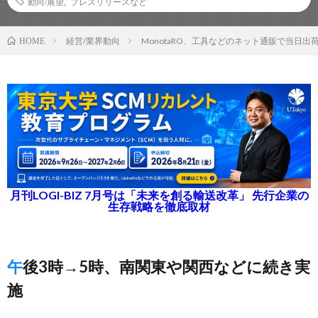
動向/展望
,
プレスリリースなど
経営/業界動向
MonotaRO、工具などのネット通販で当日
HOME
月刊LOGI-BIZ 7月号は「未来を創る輸送改革」 先行企業の
生存戦略を徹底取材
午後3時→5時、南関東や関西などに続き実
施