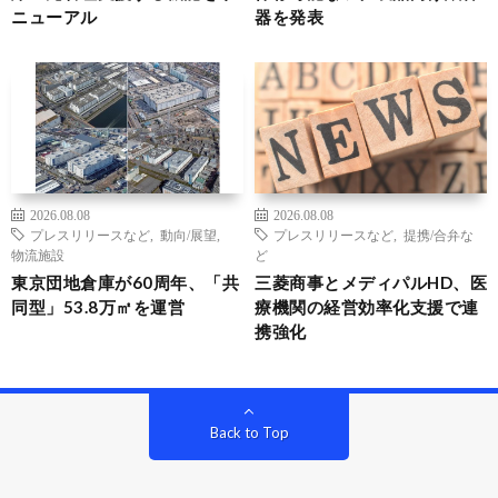
ニューアル
器を発表
2026.08.08
2026.08.08
プレスリリースなど
,
動向/展望
,
プレスリリースなど
,
提携/合弁な
物流施設
ど
東京団地倉庫が60周年、「共
三菱商事とメディパルHD、医
同型」53.8万㎡を運営
療機関の経営効率化支援で連
携強化
Back to Top