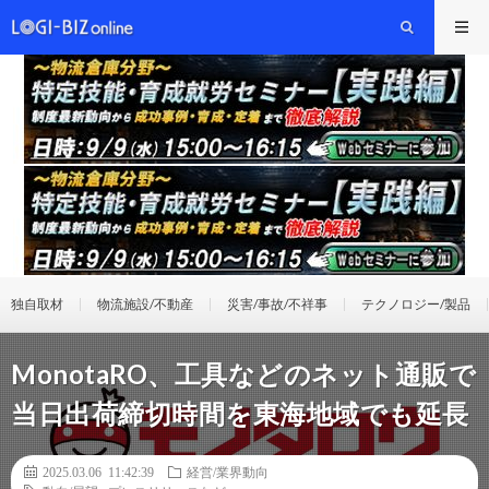
独自取材
物流施設/不動産
災害/事故/不祥事
テクノロジー/製品
MonotaRO、工具などのネット通販で
当日出荷締切時間を東海地域でも延長
2025.03.06 11:42:39
経営/業界動向