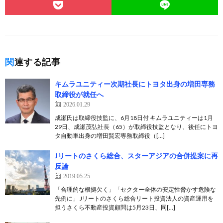
関連する記事
キムラユニティー次期社長にトヨタ出身の増田専務
取締役が就任へ
2026.01.29
成瀬氏は取締役技監に、6月18日付 キムラユニティーは1月
29日、成瀬茂弘社長（65）が取締役技監となり、後任にトヨ
タ自動車出身の増田賢宏専務取締役（[…]
Jリートのさくら総合、スターアジアの合併提案に再
反論
2019.05.25
「合理的な根拠欠く」「セクター全体の安定性脅かす危険な
先例に」 Jリートのさくら総合リート投資法人の資産運用を
担うさくら不動産投資顧問は5月23日、同[…]