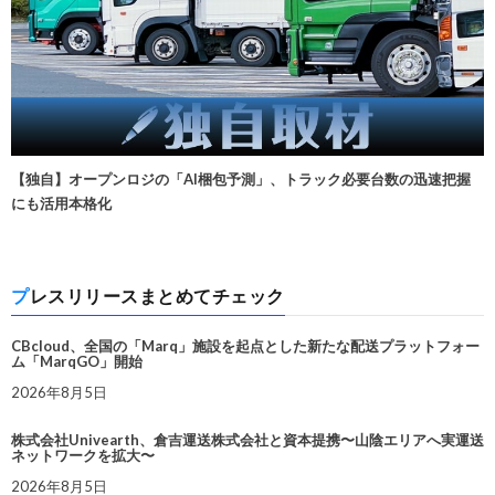
【独自】オープンロジの「AI梱包予測」、トラック必要台数の迅速把握
にも活用本格化
プレスリリースまとめてチェック
CBcloud、全国の「Marq」施設を起点とした新たな配送プラットフォー
ム「MarqGO」開始
2026年8月5日
株式会社Univearth、倉吉運送株式会社と資本提携〜山陰エリアへ実運送
ネットワークを拡大〜
2026年8月5日