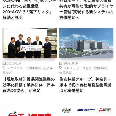
ROBO-HI、吊り下げ式クレー
ゼロボード、常に最新の情報
ンに代わる超重量級
共有が可能な“動的サプライヤ
200tAGVで「落下リスク」
ー管理”実現する新システムの
解消と説明
提供開始へ
2026.08.06
2026.08.06
テクノロジー
,
動向/展望
,
記者会
プレスリリースなど
,
動向/展望
,
見など
物流施設
【現地取材】貿易関連業務の
住友林業グループ、神奈川・
効率化目指す業界団体「日本
厚木で初の自社運営型物流拠
貿易DX協会」が発足
点が稼働開始