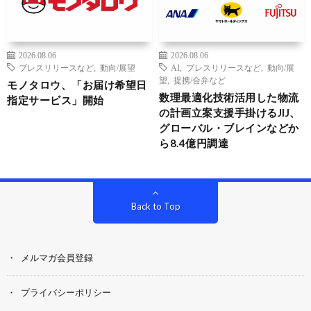
2026.08.06
2026.08.06
プレスリリースなど
,
動向/展望
AI
,
プレスリリースなど
,
動向/展
望
,
提携/合弁など
モノタロウ、「お届け希望日
数理最適化技術活用した物流
指定サービス」開始
の計画立案支援手掛けるJIJ、
グローバル・ブレインなどか
ら8.4億円調達
Back to Top
メルマガ会員登録
プライバシーポリシー