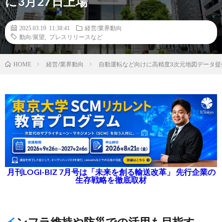
に3月27日上場
2025.03.19 11:38:41
経営/業界動向
動向/展望
,
プレスリリースなど
経営/業界動向
自動運転など向けに高精度3次元地図データ提
HOME
月刊LOGI-BIZ 7月号は「未来を創る輸送改革」 先行企業の
生存戦略を徹底取材
インフラ維持や防災での活用も目指す