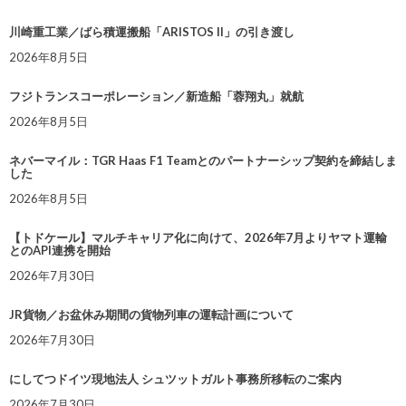
川崎重工業／ばら積運搬船「ARISTOS II」の引き渡し
2026年8月5日
フジトランスコーポレーション／新造船「蓉翔丸」就航
2026年8月5日
ネバーマイル：TGR Haas F1 Teamとのパートナーシップ契約を締結しま
した
2026年8月5日
【トドケール】マルチキャリア化に向けて、2026年7月よりヤマト運輸
とのAPI連携を開始
2026年7月30日
JR貨物／お盆休み期間の貨物列車の運転計画について
2026年7月30日
にしてつドイツ現地法人 シュツットガルト事務所移転のご案内
2026年7月30日