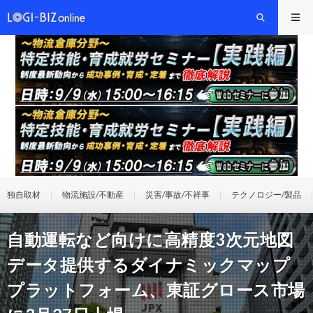
独自取材
物流施設/不動産
災害/事故/不祥事
テクノロジー/製品
自動運転など向けに高精度3次元地図
データ提供するダイナミックマップ
プラットフォーム、東証グロース市場