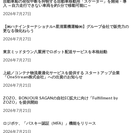
自動車船の荷役中断を抑制する自動車移動用「スケーター」を開発・導
入 ～自力走行できない車両を約5分で移動可能に～
2026年7月27日
【㈱ハナインターナショナル×星清重機運輸㈱】グループ会社で販売力の
更なる強化ねらう
2026年7月27日
東京ミッドタウン八重洲でロボット配送サービスを本格始動
2026年7月27日
上組／コンテナ物流最適化サービスを提供する スタートアップ企業
「OneStream株式会社」への出資のお知らせ
2026年7月21日
ZOZO、BONJOUR SAGANの自社EC拡大に向け「Fulfillment by
ZOZO」を提供開始
2026年7月21日
ロジポケ、「パスキー認証（MFA）」機能をリリース
2026年7月21日