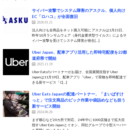
サイバー攻撃でシステム障害のアスクル、個人向け
EC「ロハコ」が全面復旧
2026.01.21
法人向けも全商品をネット購入可能に アスクルは1月21日、
昨年10月ランサムウェア（身代金要求型ウイルス）によるサ
イバー攻撃を受けてシステム障害が発生[…]
Uber Japan、配車アプリ活用した即時宅配便を22都
道府県で開始
2025.11.19
Uber Eatsのパートナーがお届け、全国展開目指す Uber
Japanは11月19日、配車アプリ「Uber」で荷物を即時配達で
きる新サービス「C[…]
Uber Eats Japanの配達パートナー、「まいばすけ
っと」で注文商品のピック作業や袋詰めなども担う
新サービス開始
2024.06.26
まず都心など20カ所で対応、24年中に1000店舗まで拡大目
指す Uber Eats Japanとイオン、同社グループで小型スーパー