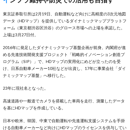
東京証券取引所は2月19日、自動運転など向けに高精度の3次元地図
データ（HDマップ）を提供しているダイナミックマッププラットフ
ォーム（東京都渋谷区渋谷）のグロース市場への上場を承認した。
上場は3月27日付。
2016年に発足したダイナミックマップ基盤企画が前身。内閣府が進
める先進技術開発支援プロジェクト「戦略的イノベーション創造プ
ログラム（SIP）」で、HDマップの実用化にめどが立ったのを受
け、日系自動車メーカー10社などが出資し、17年に事業会社「ダイ
ナミックマップ基盤」へ移行した。
23年に現社名となった。
高速道路や一般道でカメラを搭載した車両を走行、測量したデータ
を基にHDマップを作成している。
日本や欧米、韓国、中東で自動運転や先進運転支援システムを手掛
ける自動車メーカーなど向けにHDマップのライセンスを供与してい