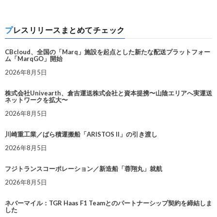
プレスリリースまとめてチェック
CBcloud、全国の「Marq」施設を起点とした新たな配送プラットフォー
ム「MarqGO」開始
2026年8月5日
株式会社Univearth、倉吉運送株式会社と資本提携〜山陰エリアへ実運送
ネットワークを拡大〜
2026年8月5日
川崎重工業／ばら積運搬船「ARISTOS II」の引き渡し
2026年8月5日
フジトランスコーポレーション／新造船「蓉翔丸」就航
2026年8月5日
ネバーマイル：TGR Haas F1 Teamとのパートナーシップ契約を締結しま
した