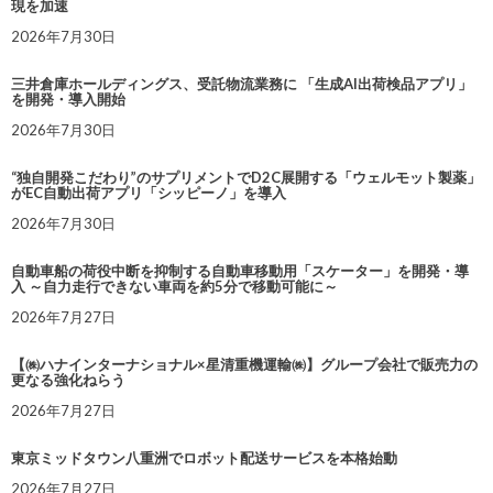
現を加速
2026年7月30日
三井倉庫ホールディングス、受託物流業務に 「生成AI出荷検品アプリ」
を開発・導入開始
2026年7月30日
“独自開発こだわり”のサプリメントでD2C展開する「ウェルモット製薬」
がEC自動出荷アプリ「シッピーノ」を導入
2026年7月30日
自動車船の荷役中断を抑制する自動車移動用「スケーター」を開発・導
入 ～自力走行できない車両を約5分で移動可能に～
2026年7月27日
【㈱ハナインターナショナル×星清重機運輸㈱】グループ会社で販売力の
更なる強化ねらう
2026年7月27日
東京ミッドタウン八重洲でロボット配送サービスを本格始動
2026年7月27日