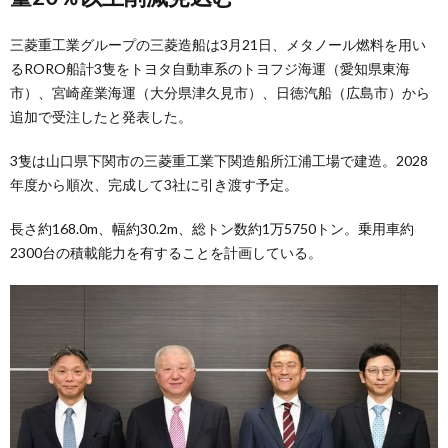
三菱重工業グループの三菱造船は3月21日、メタノール燃料を用い
るRORO船計3隻をトヨタ自動車系のトヨフジ海運（愛知県東海
市）、宮崎産業海運（大分県津久見市）、日徳汽船（広島市）から
追加で受注したと発表した。
3隻は山口県下関市の三菱重工業下関造船所江浦工場で建造。2028
年度から順次、完成して3社に引き渡す予定。
長さ約168.0m、幅約30.2m、総トン数約1万5750トン。乗用車約
2300台の積載能力を有することを計画している。