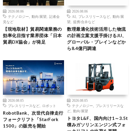
2026.08.06
2026.08.06
テクノロジー
,
動向/展望
,
記者会
AI
,
プレスリリースなど
,
動向/展
見など
望
,
提携/合弁など
【現地取材】貿易関連業務の
数理最適化技術活用した物流
効率化目指す業界団体「日本
の計画立案支援手掛けるJIJ、
貿易DX協会」が発足
グローバル・ブレインなどか
ら8.4億円調達
2026.08.05
2026.08.05
プレスリリースなど
,
ロボット
テクノロジー
,
プレスリリースな
ど
,
動向/展望
RobotBank、次世代自律走行
トヨタL&F、国内向け1～3.5t
フォークリフト「StarFork
積みガソリンエンジン式フォ
1500」の販売を開始
ークリフトの出荷を再開