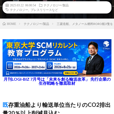
2025.03.22 06:00:54
テクノロジー/製品
テクノロジー
,
プレスリリースなど
テクノロジー/製品
三菱造船、メタノール燃料RORO船3隻
HOME
月刊LOGI-BIZ 7月号は「未来を創る輸送改革」 先行企業の
生存戦略を徹底取材
既存重油船より輸送単位当たりのCO2排出
量20％以上削減見込む