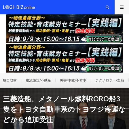
独自取材
物流施設/不動産
災害/事故/不祥事
テクノロジー/製品
三菱造船、メタノール燃料RORO船3
隻をトヨタ自動車系のトヨフジ海運な
どから追加受注