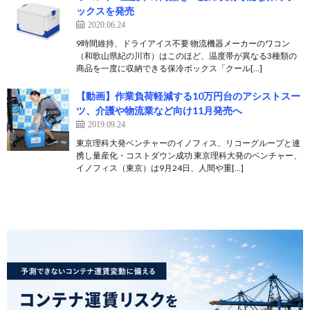
ックスを発売
2020.06.24
9時間維持、ドライアイス不要 物流機器メーカーのワコン
（和歌山県紀の川市）はこのほど、温度帯が異なる3種類の
商品を一度に収納できる保冷ボックス「クール[…]
【動画】作業負荷軽減する10万円台のアシストスー
ツ、介護や物流業など向け11月発売へ
2019.09.24
東京理科大発ベンチャーのイノフィス、リコーグループと連
携し量産化・コストダウン成功 東京理科大発のベンチャー、
イノフィス（東京）は9月24日、人間や重[…]