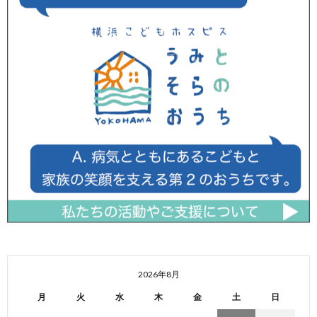
2026年8月
月
火
水
木
金
土
日