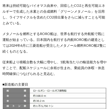
将来は持続可能なバイオマス由来や、回収したCO2と再生可能エネ
ルギーで生成した水素との合成燃料「グリーンメタノール」を活用
し、ライフサイクルを含めたCO2排出量をさらに減らすことも可能
とみている。
メタノールを燃料とするRORO船は、世界を航行する外航船で既に
運航が始まっている。日本国内を航行する内航RORO船の建造とし
ては2024年6月に三菱造船が受注したメタノール燃料RORO船2隻に
続くものとなる。
従来船より積載台数を大幅に増やし、1航海当たりの輸送能力を増や
すことで、配船スケジュールに余裕が生まれ、乗組員の休暇・休息
時間確保につなげられると見込む。
■新造船の主要目