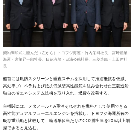
契約調印式に臨んだ（左から）トヨフジ海運・竹内栄司社長、宮崎産業
海運・宮﨑昇一郎社長、日徳汽船・日浦公德社長、三菱造船・上田伸社
長
船首には風防スクリーンと垂直ステムを採用して推進抵抗を低減、
高効率プロペラおよび抵抗低減型高性能舵を組み合わせた三菱造船
独自の省エネシステム技術を取り入れ、燃費を改善する。
主機関には、メタノールとA重油それぞれを燃料として使用できる
高性能デュアルフューエルエンジンを搭載し、トヨフジ海運所有の
既存重油船と比較して、輸送単位当たりのCO2排出量を20％以上削
減できると見込む。