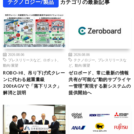
テクノロジー/製品
カテゴリの最新記事
2026.08.06
2026.08.06
プレスリリースなど
,
ロボット
,
テクノロジー
,
プレスリリースな
動向/展望
ど
,
動向/展望
ROBO-HI、吊り下げ式クレー
ゼロボード、常に最新の情報
ンに代わる超重量級
共有が可能な“動的サプライヤ
200tAGVで「落下リスク」
ー管理”実現する新システムの
解消と説明
提供開始へ