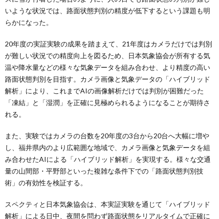
いような状況では、路面状態判別の精度が低下するという課題も明
らかになった。
20年度の実証実験の成果を踏まえて、21年度はカメラだけでは判別
が難しい状況での精度向上を図るため、日本気象協会が所有する気
温や降水量などの様々な気象データを組み合わせ、より精度の高い
路面状態判別を目指す。カメラ画像と気象データの「ハイブリッド
解析」により、これまでAIの画像解析だけでは判別が困難だった
「凍結」と「湿潤」を正確に見極められるようになることが期待さ
れる。
また、実験ではカメラの台数を20年度の3台から20台へ大幅に増や
し、福井県内のより広範囲な地域で、カメラ画像と気象データを組
み合わせたAIによる「ハイブリッド解析」を実現する。様々な交通
量の山間部・平野部といった複雑な条件下での「路面状態判別技
術」の有効性を検証する。
スペクティと日本気象協会は、本実証実験を通じて「ハイブリッド
解析」による日中、夜間を問わず路面状態をリアルタイムで正確に