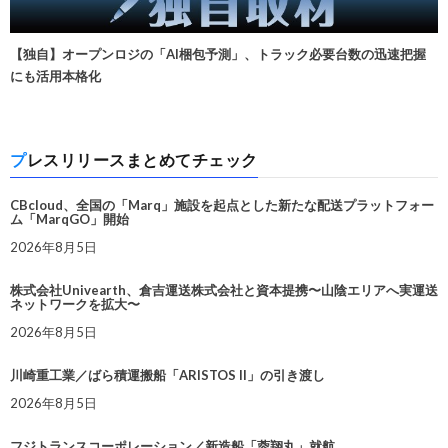
【独自】オープンロジの「AI梱包予測」、トラック必要台数の迅速把握
にも活用本格化
プレスリリースまとめてチェック
CBcloud、全国の「Marq」施設を起点とした新たな配送プラットフォー
ム「MarqGO」開始
2026年8月5日
株式会社Univearth、倉吉運送株式会社と資本提携〜山陰エリアへ実運送
ネットワークを拡大〜
2026年8月5日
川崎重工業／ばら積運搬船「ARISTOS II」の引き渡し
2026年8月5日
フジトランスコーポレーション／新造船「蓉翔丸」就航