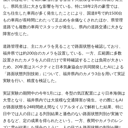
し、県民生活に大きな影響を与ている。特に18年2月の豪雪では、
立ち往生した車両が多く発生したことにより、国道8号で約1500台
もの車両が長時間にわたって足止めを余儀なくされたほか、県管理
道路でも複数の車両でスタックが発生し、県内の道路交通に大きな
障害が生じた。
道路管理者は、主にカメラを見ることで路面状態を確認しており、
福井県では約200台のカメラを設置している。一方、広範囲に多数
設置されたカメラを人の目だけで常時確認することは負荷が大きい
ため、20年度はスペクティと日本気象協会が共同開発したAIによる
「路面状態判別技術」について、福井県内のカメラ3台を用いて実証
実験を行い、精度を検証した。
実証実験の期間中の今年1月には、冬型の気圧配置により日本海側は
大雪となり、福井県内では大規模な交通障害が発生。その際にもAI
が路面状態を24時間絶え間なくリアルタイムで解析した結果、特に
日中では人の目による判別結果と遜色のない路面状態判別が実施で
きるなど、定の成果を得られたという。一方、夜間やカメラのレン
ズに雪が付着した場合のように、人の目でも路面状態の判別が難し