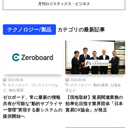
月刊ロジスティクス・ビジネス
テクノロジー/製品
カテゴリの最新記事
2026.08.06
2026.08.06
テクノロジー
,
プレスリリースな
テクノロジー
,
動向/展望
,
記者会
ど
,
動向/展望
見など
ゼロボード、常に最新の情報
【現地取材】貿易関連業務の
共有が可能な“動的サプライヤ
効率化目指す業界団体「日本
ー管理”実現する新システムの
貿易DX協会」が発足
提供開始へ