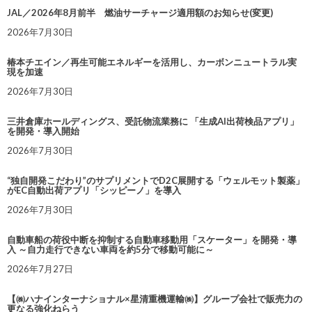
JAL／2026年8月前半 燃油サーチャージ適用額のお知らせ(変更)
2026年7月30日
椿本チエイン／再生可能エネルギーを活用し、カーボンニュートラル実
現を加速
2026年7月30日
三井倉庫ホールディングス、受託物流業務に 「生成AI出荷検品アプリ」
を開発・導入開始
2026年7月30日
“独自開発こだわり”のサプリメントでD2C展開する「ウェルモット製薬」
がEC自動出荷アプリ「シッピーノ」を導入
2026年7月30日
自動車船の荷役中断を抑制する自動車移動用「スケーター」を開発・導
入 ～自力走行できない車両を約5分で移動可能に～
2026年7月27日
【㈱ハナインターナショナル×星清重機運輸㈱】グループ会社で販売力の
更なる強化ねらう