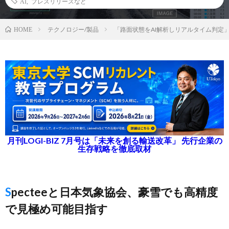
AI
,
プレスリリースなど
テクノロジー/製品
「路面状態をAI解析しリアルタイム判定
HOME
月刊LOGI-BIZ 7月号は「未来を創る輸送改革」 先行企業の
生存戦略を徹底取材
Specteeと日本気象協会、豪雪でも高精度
で見極め可能目指す