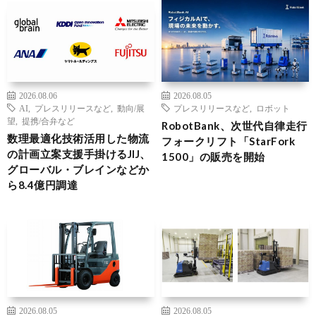
2026.08.06
2026.08.05
AI
,
プレスリリースなど
,
動向/展
プレスリリースなど
,
ロボット
望
,
提携/合弁など
RobotBank、次世代自律走行
数理最適化技術活用した物流
フォークリフト「StarFork
の計画立案支援手掛けるJIJ、
1500」の販売を開始
グローバル・ブレインなどか
ら8.4億円調達
2026.08.05
2026.08.05