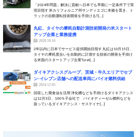
「2024年問題」解決に貢献へ日本でも早期に一定条件下で実
現目指す 米カリフォルニア州サンディエゴに本拠を置き、ト
ラックの自動運転技術開発を手掛けるT[…]
丸紅、タイヤの摩耗自動計測技術開発の米スタート
アップ企業と業務提携
2020.10.16
2年以内に日本でサービス提供開始目指す 丸紅は10月15日、
タイヤの摩耗度合いを自動的に計測する技術の開発を手掛け
る米国のスタートアップ企業Tyrat[…]
ダイキアクシスグループ、茨城・牛久エリアでセブ
ン-イレブン店舗への配送車両にバイオ燃料供給
2024.12.05
回収した廃食油を活用 浄化槽などを手掛けるダイキアクシス
は12月3日、100％子会社で バイオディーゼル燃料などを
扱っているダイキアクシス・サステイナ[…]