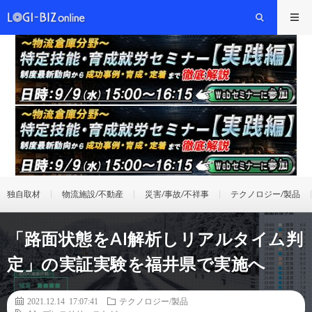
独自取材
物流施設/不動産
災害/事故/不祥事
テクノロジー/製品
「路面状態をAI解析しリアルタイム判
定」の実証実験を福井県で実施へ
2021.12.14 17:07:41
テクノロジー/製品