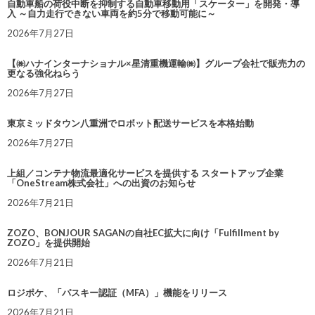
自動車船の荷役中断を抑制する自動車移動用「スケーター」を開発・導
入 ～自力走行できない車両を約5分で移動可能に～
2026年7月27日
【㈱ハナインターナショナル×星清重機運輸㈱】グループ会社で販売力の
更なる強化ねらう
2026年7月27日
東京ミッドタウン八重洲でロボット配送サービスを本格始動
2026年7月27日
上組／コンテナ物流最適化サービスを提供する スタートアップ企業
「OneStream株式会社」への出資のお知らせ
2026年7月21日
ZOZO、BONJOUR SAGANの自社EC拡大に向け「Fulfillment by
ZOZO」を提供開始
2026年7月21日
ロジポケ、「パスキー認証（MFA）」機能をリリース
2026年7月21日