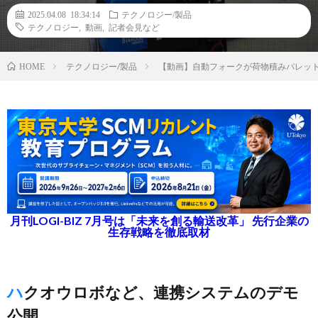
2025.04.08 18:34:14
テクノロジー/製品
テクノロジー
,
動画
,
記者会見など
テクノロジー/製品
【動画】自動フォークが荷物積みパレッ
HOME
月刊LOGI-BIZ 7月号は「未来を創る輸送改革」 先行企業の
生存戦略を徹底取材
ハクオウロボなど、連携システムのデモ
公開