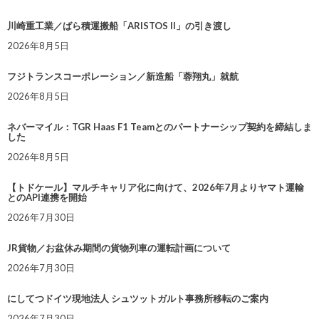
川崎重工業／ばら積運搬船「ARISTOS II」の引き渡し
2026年8月5日
フジトランスコーポレーション／新造船「蓉翔丸」就航
2026年8月5日
ネバーマイル：TGR Haas F1 Teamとのパートナーシップ契約を締結しま
した
2026年8月5日
【トドケール】マルチキャリア化に向けて、2026年7月よりヤマト運輸
とのAPI連携を開始
2026年7月30日
JR貨物／お盆休み期間の貨物列車の運転計画について
2026年7月30日
にしてつドイツ現地法人 シュツットガルト事務所移転のご案内
2026年7月30日