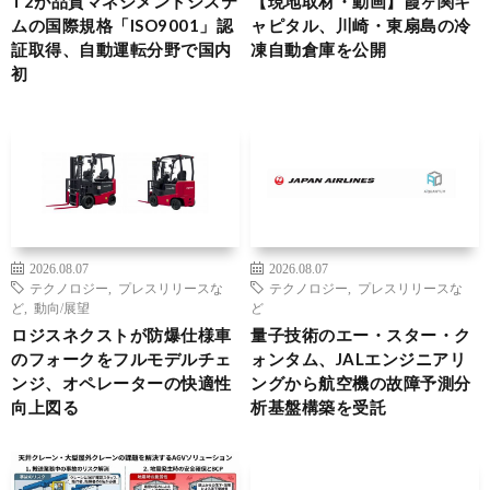
T2が品質マネジメントシステ
【現地取材・動画】霞ヶ関キ
ムの国際規格「ISO9001」認
ャピタル、川崎・東扇島の冷
証取得、自動運転分野で国内
凍自動倉庫を公開
初
2026.08.07
2026.08.07
テクノロジー
,
プレスリリースな
テクノロジー
,
プレスリリースな
ど
,
動向/展望
ど
ロジスネクストが防爆仕様車
量子技術のエー・スター・ク
のフォークをフルモデルチェ
ォンタム、JALエンジニアリ
ンジ、オペレーターの快適性
ングから航空機の故障予測分
向上図る
析基盤構築を受託