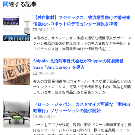
関連する記事
【独自取材】フジテックス、物流業界向けの情報発
信強化へロボットのデモセンター開設を準備
2021.01.29
今春めど、オペレーション体感で適切な機種導入サポート マ
テハン機器の販売や物流ロボットの導入支援などを手掛ける
フジテックスは、物流業界向けの情報発信を[…]
Shippio-長沼商事株式会社がShippioの貿易業務
SaaS「Any Cargo」を導入
2025.01.09
導入の背景 長沼商事はワイヤーハーネスや電子部品などのカ
ーエレクトロニクス、電気・電子機器等を中心に製品を展開
しています。豊富な商品知識と業務システム[…]
ドローン・ジャパン、カスタマイズ可能な「室内自
動飛行」ソリューションの提供開始
2023.08.19
ルートをアプリが設定、容易に実現 ドローン関連事業を手掛
けるドローン・ジャパンは7月26日、様々な産業用ドローン