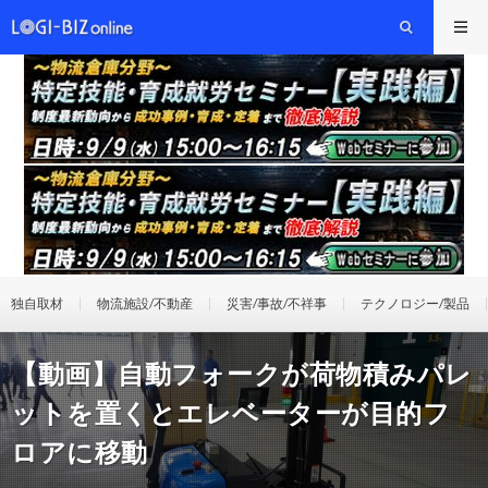
独自取材
物流施設/不動産
災害/事故/不祥事
テクノロジー/製品
【動画】自動フォークが荷物積みパレ
ットを置くとエレベーターが目的フ
ロアに移動