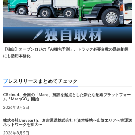
【独自】オープンロジの「AI梱包予測」、トラック必要台数の迅速把握
にも活用本格化
プレスリリースまとめてチェック
CBcloud、全国の「Marq」施設を起点とした新たな配送プラットフォー
ム「MarqGO」開始
2026年8月5日
株式会社Univearth、倉吉運送株式会社と資本提携〜山陰エリアへ実運送
ネットワークを拡大〜
2026年8月5日