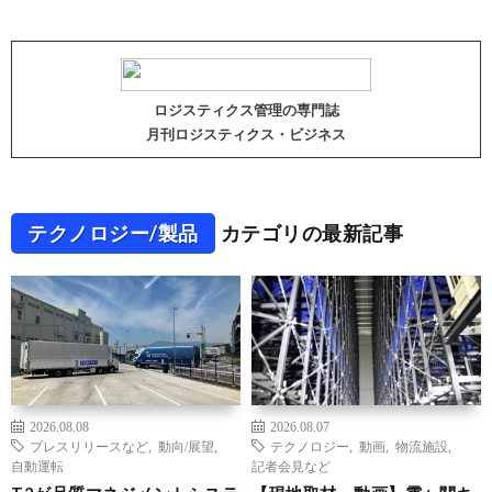
ロジスティクス管理の専門誌
月刊ロジスティクス・ビジネス
テクノロジー/製品
カテゴリの最新記事
2026.08.08
2026.08.07
プレスリリースなど
,
動向/展望
,
テクノロジー
,
動画
,
物流施設
,
自動運転
記者会見など