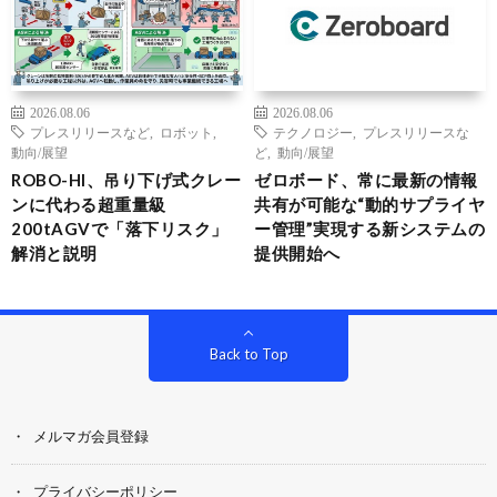
2026.08.06
2026.08.06
プレスリリースなど
,
ロボット
,
テクノロジー
,
プレスリリースな
動向/展望
ど
,
動向/展望
ROBO-HI、吊り下げ式クレー
ゼロボード、常に最新の情報
ンに代わる超重量級
共有が可能な“動的サプライヤ
200tAGVで「落下リスク」
ー管理”実現する新システムの
解消と説明
提供開始へ
Back to Top
メルマガ会員登録
プライバシーポリシー