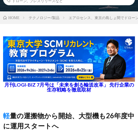
ドローン
,
プレスリリースなど
テクノロジー/製品
エアロセンス、東京の島しょ間でドロー
HOME
月刊LOGI-BIZ 7月号は「未来を創る輸送改革」 先行企業の
生存戦略を徹底取材
軽量の運搬物から開始、大型機も26年度中
に運用スタートへ