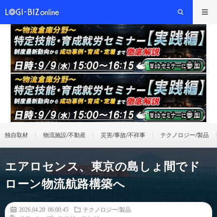
独自取材
物流施設/不動産
災害/事故/不祥事
テクノロジー/製品
エアロセンス、東京の島しょ間でド
ローン物流航路構築へ
2026.04.28 06:00:45
テクノロジー/製品