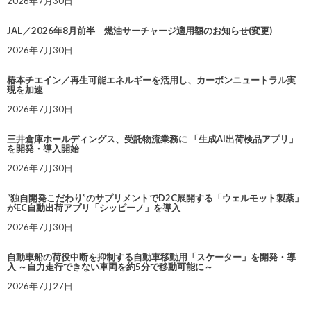
2026年7月30日
JAL／2026年8月前半 燃油サーチャージ適用額のお知らせ(変更)
2026年7月30日
椿本チエイン／再生可能エネルギーを活用し、カーボンニュートラル実
現を加速
2026年7月30日
三井倉庫ホールディングス、受託物流業務に 「生成AI出荷検品アプリ」
を開発・導入開始
2026年7月30日
“独自開発こだわり”のサプリメントでD2C展開する「ウェルモット製薬」
がEC自動出荷アプリ「シッピーノ」を導入
2026年7月30日
自動車船の荷役中断を抑制する自動車移動用「スケーター」を開発・導
入 ～自力走行できない車両を約5分で移動可能に～
2026年7月27日