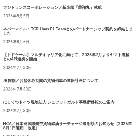
フジトランスコーポレーション／新造船「蓉翔丸」就航
2026年8月5日
ネバーマイル：TGR Haas F1 Teamとのパートナーシップ契約を締結しま
した
2026年8月5日
【トドケール】マルチキャリア化に向けて、2026年7月よりヤマト運輸
とのAPI連携を開始
2026年7月30日
JR貨物／お盆休み期間の貨物列車の運転計画について
2026年7月30日
にしてつドイツ現地法人 シュツットガルト事務所移転のご案内
2026年7月30日
NCA／日本発国際航空貨物燃油サーチャージ適用額のお知らせ（2026年
8月1日適用 改定）