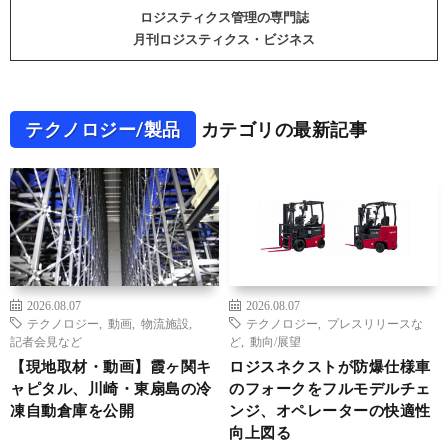
ロジスティクス管理の専門誌
月刊ロジスティクス・ビジネス
テクノロジー/製品
カテゴリの最新記事
2026.08.07
2026.08.07
テクノロジー
,
動画
,
物流施設
,
テクノロジー
,
プレスリリースな
記者会見など
ど
,
動向/展望
【現地取材・動画】霞ヶ関キ
ロジスネクストが防爆仕様車
ャピタル、川崎・東扇島の冷
のフォークをフルモデルチェ
凍自動倉庫を公開
ンジ、オペレーターの快適性
向上図る