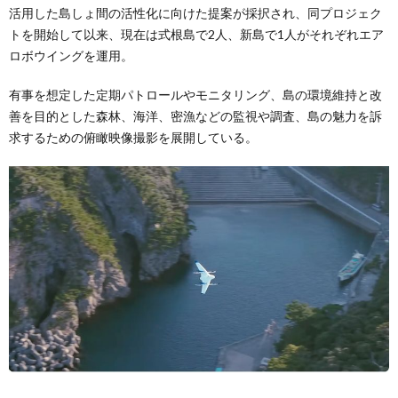
活用した島しょ間の活性化に向けた提案が採択され、同プロジェク
トを開始して以来、現在は式根島で2人、新島で1人がそれぞれエア
ロボウイングを運用。
有事を想定した定期パトロールやモニタリング、島の環境維持と改
善を目的とした森林、海洋、密漁などの監視や調査、島の魅力を訴
求するための俯瞰映像撮影を展開している。