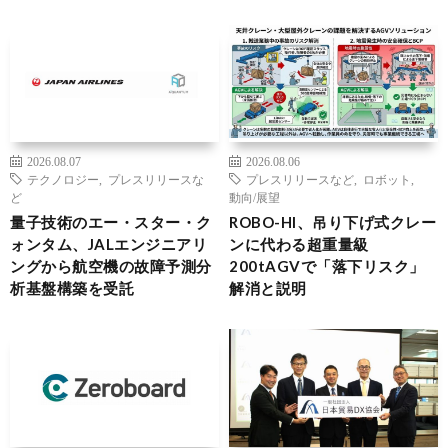
2026.08.07
2026.08.06
テクノロジー
,
プレスリリースな
プレスリリースなど
,
ロボット
,
ど
動向/展望
量子技術のエー・スター・ク
ROBO-HI、吊り下げ式クレー
ォンタム、JALエンジニアリ
ンに代わる超重量級
ングから航空機の故障予測分
200tAGVで「落下リスク」
析基盤構築を受託
解消と説明