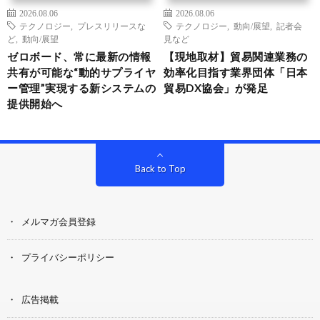
2026.08.06
2026.08.06
テクノロジー
,
プレスリリースな
テクノロジー
,
動向/展望
,
記者会
ど
,
動向/展望
見など
ゼロボード、常に最新の情報
【現地取材】貿易関連業務の
共有が可能な“動的サプライヤ
効率化目指す業界団体「日本
ー管理”実現する新システムの
貿易DX協会」が発足
提供開始へ
Back to Top
メルマガ会員登録
プライバシーポリシー
広告掲載