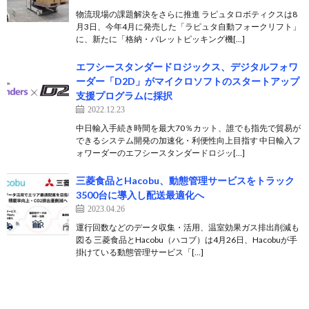
物流現場の課題解決をさらに推進 ラピュタロボティクスは8
月3日、今年4月に発売した「ラピュタ自動フォークリフト」
に、新たに「格納・パレットピッキング機[…]
エフシースタンダードロジックス、デジタルフォワ
ーダー「D2D」がマイクロソフトのスタートアップ
支援プログラムに採択
2022.12.23
中日輸入手続き時間を最大70％カット、誰でも指先で貿易が
できるシステム開発の加速化・利便性向上目指す 中日輸入フ
ォワーダーのエフシースタンダードロジッ[…]
三菱食品とHacobu、動態管理サービスをトラック
3500台に導入し配送最適化へ
2023.04.26
運行回数などのデータ収集・活用、温室効果ガス排出削減も
図る 三菱食品とHacobu（ハコブ）は4月26日、Hacobuが手
掛けている動態管理サービス「[…]