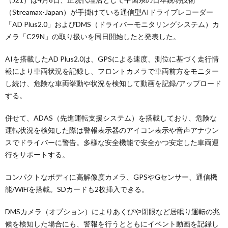
（Streamax-Japan）が手掛けている通信型AIドライブレコーダー
「AD Plus2.0」およびDMS（ドライバーモニタリングシステム）カ
メラ「C29N」の取り扱いを同日開始したと発表した。
AIを搭載したAD Plus2.0は、GPSによる速度、測位に基づく走行情
報により車両状況を記録し、フロントカメラで車両前方をモニター
し続け、危険な車両挙動や状況を検知して動画を記録/アップロード
する。
併せて、ADAS（先進運転支援システム）を搭載しており、危険な
運転状況を検知した際は警報表示器のアイコン表示や音声アナウン
スでドライバーに警告。多様な安全機能で安全かつ安定した車両運
行をサポートする。
コンパクトなボディに高解像度カメラ、GPSやGセンサー、通信機
能/WiFiを搭載。SDカードも2枚挿入できる。
DMSカメラ（オプション）によりあくびや閉眼など居眠り運転の兆
候を検知した場合にも、警報を行うとともにイベント動画を記録し