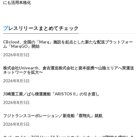
にも活用本格化
プレスリリースまとめてチェック
CBcloud、全国の「Marq」施設を起点とした新たな配送プラットフォー
ム「MarqGO」開始
2026年8月5日
株式会社Univearth、倉吉運送株式会社と資本提携〜山陰エリアへ実運送
ネットワークを拡大〜
2026年8月5日
川崎重工業／ばら積運搬船「ARISTOS II」の引き渡し
2026年8月5日
フジトランスコーポレーション／新造船「蓉翔丸」就航
2026年8月5日