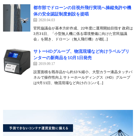
都市部でドローンの目視外飛行実現へ操縦免許や機
体の安全認証制度創設を提唱
2020.04.03
官民協議会が基本方針作成、22年度に運用開始目指す 政府は
3月31日、「小型無人機に係る環境整備に向けた官民協議
会」を開き、ドローン（無人飛行機）が都[…]
サトーHDグループ、物流現場など向けラベルプリ
ンターの新商品を10月1日発売
2019.09.17
設置面積を既存品から約13％縮小、大型カラー液晶タッチパ
ネルで操作性向上 サトーホールディングス（HD）グループ
は9月11日、物流現場など向けのコンパ[…]