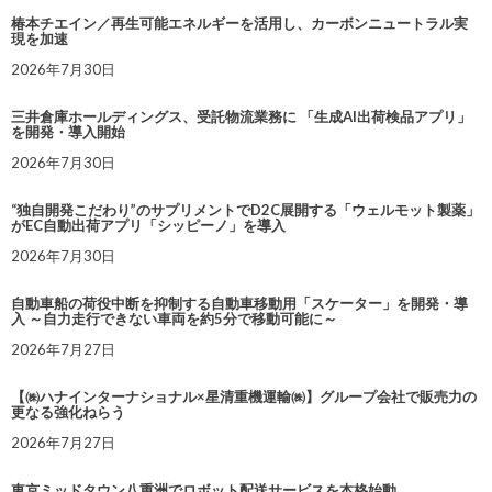
椿本チエイン／再生可能エネルギーを活用し、カーボンニュートラル実
現を加速
2026年7月30日
三井倉庫ホールディングス、受託物流業務に 「生成AI出荷検品アプリ」
を開発・導入開始
2026年7月30日
“独自開発こだわり”のサプリメントでD2C展開する「ウェルモット製薬」
がEC自動出荷アプリ「シッピーノ」を導入
2026年7月30日
自動車船の荷役中断を抑制する自動車移動用「スケーター」を開発・導
入 ～自力走行できない車両を約5分で移動可能に～
2026年7月27日
【㈱ハナインターナショナル×星清重機運輸㈱】グループ会社で販売力の
更なる強化ねらう
2026年7月27日
東京ミッドタウン八重洲でロボット配送サービスを本格始動