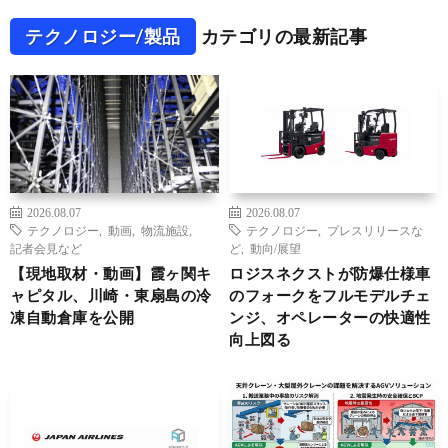
テクノロジー/製品
カテゴリの最新記事
2026.08.07
2026.08.07
テクノロジー
,
動画
,
物流施設
,
テクノロジー
,
プレスリリースな
記者会見など
ど
,
動向/展望
【現地取材・動画】霞ヶ関キ
ロジスネクストが防爆仕様車
ャピタル、川崎・東扇島の冷
のフォークをフルモデルチェ
凍自動倉庫を公開
ンジ、オペレーターの快適性
向上図る