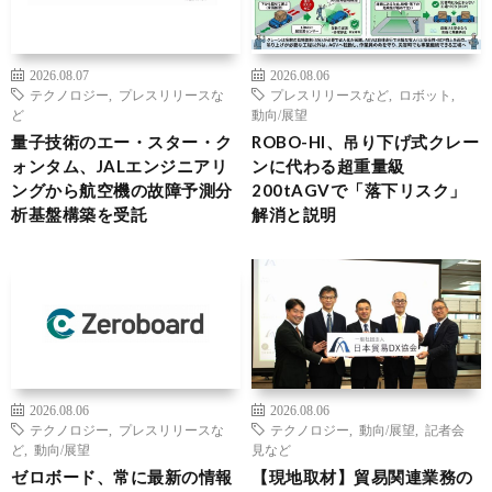
2026.08.07
2026.08.06
テクノロジー
,
プレスリリースな
プレスリリースなど
,
ロボット
,
ど
動向/展望
量子技術のエー・スター・ク
ROBO-HI、吊り下げ式クレー
ォンタム、JALエンジニアリ
ンに代わる超重量級
ングから航空機の故障予測分
200tAGVで「落下リスク」
析基盤構築を受託
解消と説明
2026.08.06
2026.08.06
テクノロジー
,
プレスリリースな
テクノロジー
,
動向/展望
,
記者会
ど
,
動向/展望
見など
ゼロボード、常に最新の情報
【現地取材】貿易関連業務の