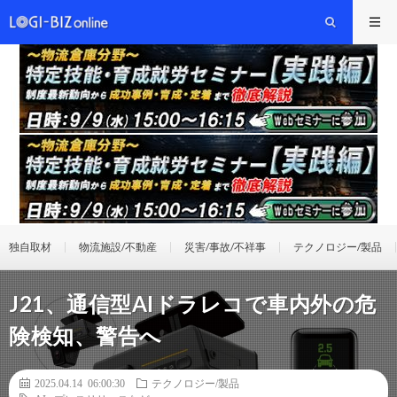
独自取材
物流施設/不動産
災害/事故/不祥事
テクノロジー/製品
J21、通信型AIドラレコで車内外の危
険検知、警告へ
2025.04.14 06:00:30
テクノロジー/製品