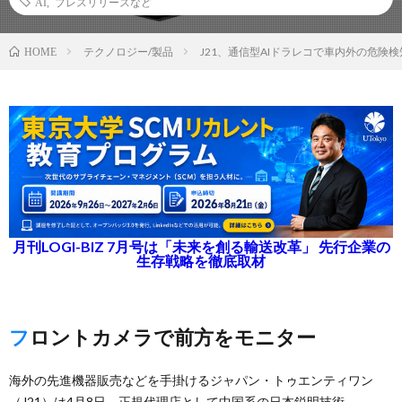
AI
,
プレスリリースなど
テクノロジー/製品
J21、通信型AIドラレコで車内外の危険
HOME
月刊LOGI-BIZ 7月号は「未来を創る輸送改革」 先行企業の
生存戦略を徹底取材
フロントカメラで前方をモニター
海外の先進機器販売などを手掛けるジャパン・トゥエンティワン
（J21）は4月8日、正規代理店として中国系の日本鋭明技術