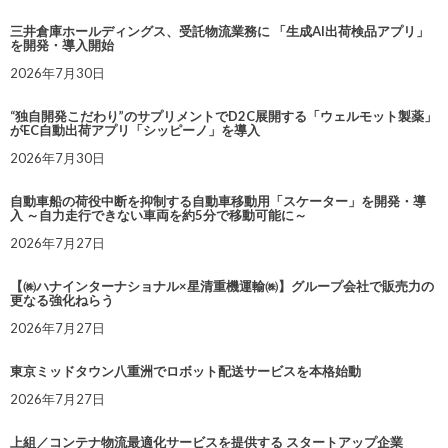
三井倉庫ホールディングス、受託物流業務に 「生成AI出荷検品アプリ」
を開発・導入開始
2026年7月30日
“独自開発こだわり”のサプリメントでD2C展開する「ウェルモット製薬」
がEC自動出荷アプリ「シッピーノ」を導入
2026年7月30日
自動車船の荷役中断を抑制する自動車移動用「スケーター」を開発・導
入 ～自力走行できない車両を約5分で移動可能に～
2026年7月27日
【㈱ハナインターナショナル×星清重機運輸㈱】グループ会社で販売力の
更なる強化ねらう
2026年7月27日
東京ミッドタウン八重洲でロボット配送サービスを本格始動
2026年7月27日
上組／コンテナ物流最適化サービスを提供する スタートアップ企業