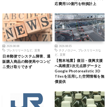
応費用10億円を特損計上
2026.08.08
2026.08.05
プレスリリースなど
,
災害
テクノロジー
,
プレスリリースな
ど
,
災害
日本郵便でシステム障害、通
【熊本地震】復旧・復興支援
販購入商品の郵便局やコンビ
へ高精度3次元点群データと
ニ受け取りできず
Google Photorealistic 3D
Tilesを活用した空間情報を無
償提供