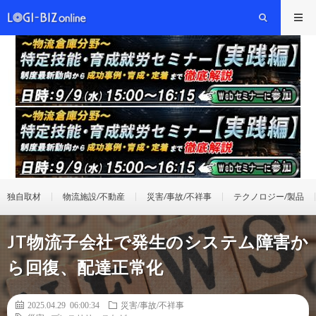
独自取材
物流施設/不動産
災害/事故/不祥事
テクノロジー/製品
JT物流子会社で発生のシステム障害か
ら回復、配達正常化
2025.04.29 06:00:34
災害/事故/不祥事