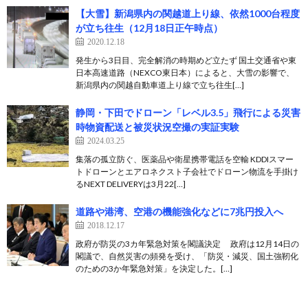
【大雪】新潟県内の関越道上り線、依然1000台程度
が立ち往生（12月18日正午時点）
2020.12.18
発生から3日目、完全解消の時期めど立たず 国土交通省や東
日本高速道路（NEXCO東日本）によると、大雪の影響で、
新潟県内の関越自動車道上り線で立ち往生[…]
静岡・下田でドローン「レベル3.5」飛行による災害
時物資配送と被災状況空撮の実証実験
2024.03.25
集落の孤立防ぐ、医薬品や衛星携帯電話を空輸 KDDIスマー
トドローンとエアロネクスト子会社でドローン物流を手掛け
るNEXT DELIVERYは3月22[…]
道路や港湾、空港の機能強化などに7兆円投入へ
2018.12.17
政府が防災の3カ年緊急対策を閣議決定 政府は12月14日の
閣議で、自然災害の頻発を受け、「防災・減災、国土強靭化
のための3か年緊急対策」を決定した。[…]