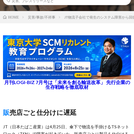
災害
,
プレスリリースなど
災害/事故/不祥事
JT物流子会社で発生のシステム障害から回
HOME
月刊LOGI-BIZ 7月号は「未来を創る輸送改革」 先行企業の
生存戦略を徹底取材
販売店ごと仕分けに遅延
JT（日本たばこ産業）は4月25日、傘下で物流を手掛けるTSネット
ワーク（TSN）で障害が起きていた、販売店ごとに製品を仕分ける