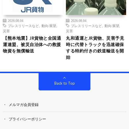
2026.08.04
2026.08.04
プレスリリースなど
,
動向/展望
,
プレスリリースなど
,
動向/展望
,
災害
災害
【熊本地震】JR貨物と全国通
丸和通運とJR貨物、災害予見
運連盟、被災自治体への救援
時に代替トラックを迅速確保
物資を無償輸送
する特約付きの鉄道輸送を開
始
Back to Top
メルマガ会員登録
プライバシーポリシー