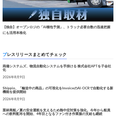
【独自】オープンロジの「AI梱包予測」、トラック必要台数の迅速把握
にも活用本格化
プレスリリースまとめてチェック
両備システムズ、物流自動化システムを手掛ける 株式会社APTを子会社
化
2026年8月9日
Shippio、「輸送中の商品」の可視化をInvoiceのAI-OCRで自動化する新
機能を提供開始
2026年8月9日
栗林商船／夏の安全運航を支えるため熱中症対策を強化。今年から船員
への飲料配布を開始、4年目となるファン付き作業服の支給も継続