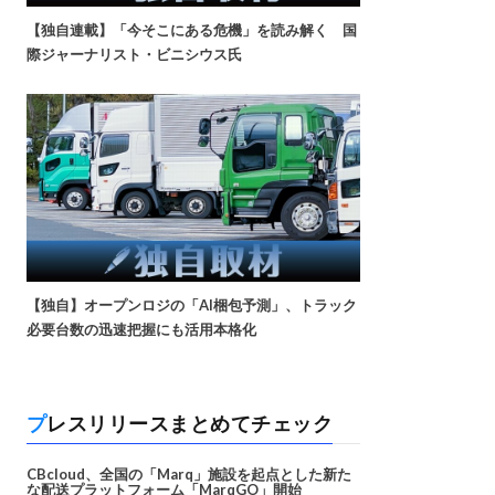
【独自連載】「今そこにある危機」を読み解く 国
際ジャーナリスト・ビニシウス氏
【独自】オープンロジの「AI梱包予測」、トラック
必要台数の迅速把握にも活用本格化
プレスリリースまとめてチェック
CBcloud、全国の「Marq」施設を起点とした新た
な配送プラットフォーム「MarqGO」開始