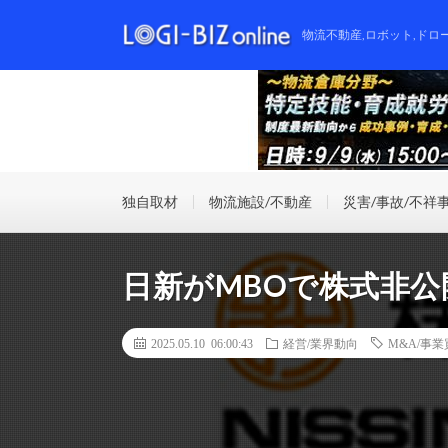
物流不動産,ロボット,ドロ
独自取材
物流施設/不動産
災害/事故/不祥
日新がMBOで株式非公
2025.05.10 06:00:43
経営/業界動向
M&A/事