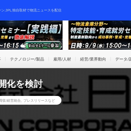
ーン,3PL,独自取材で物流ニュースを配信
事
テクノロジー/製品
雇用/人材
経営/業界動向
データ/
開化を検討
業買収/経営統合
,
プレスリリースなど