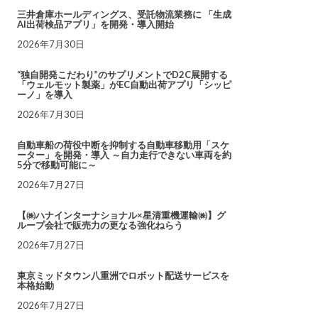
三井倉庫ホールディングス、受託物流業務に 「生成
AI出荷検品アプリ」を開発・導入開始
2026年7月30日
“独自開発こだわり”のサプリメントでD2C展開する
「ウェルモット製薬」がEC自動出荷アプリ「シッピ
ーノ」を導入
2026年7月30日
自動車船の荷役中断を抑制する自動車移動用「スケ
ーター」を開発・導入 ～自力走行できない車両を約
5分で移動可能に～
2026年7月27日
【㈱ハナインターナショナル×星清重機運輸㈱】グ
ループ会社で販売力の更なる強化ねらう
2026年7月27日
東京ミッドタウン八重洲でロボット配送サービスを
本格始動
2026年7月27日