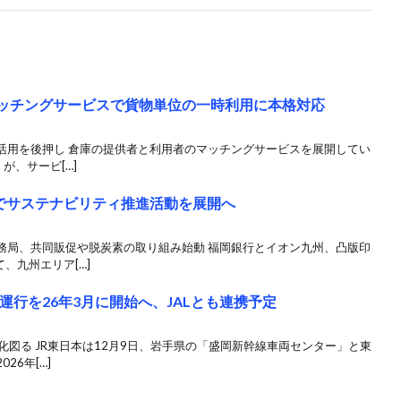
のマッチングサービスで貨物単位の一時利用に本格対応
活用を後押し 倉庫の提供者と利用者のマッチングサービスを展開してい
が、サービ[…]
でサステナビリティ推進活動を展開へ
務局、共同販促や脱炭素の取り組み始動 福岡銀行とイオン九州、凸版印
、九州エリア[…]
運行を26年3月に開始へ、JALとも連携予定
化図る JR東日本は12月9日、岩手県の「盛岡新幹線車両センター」と東
26年[…]