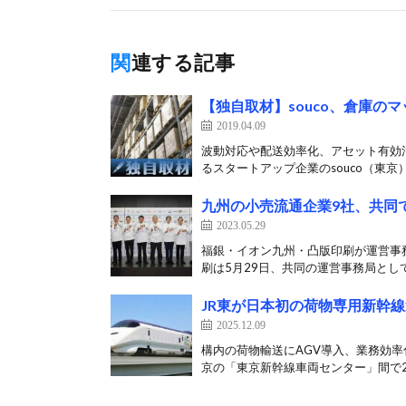
関連する記事
【独自取材】souco、倉庫
2019.04.09
波動対応や配送効率化、アセット有効
るスタートアップ企業のsouco（東京）
九州の小売流通企業9社、共同
2023.05.29
福銀・イオン九州・凸版印刷が運営事
刷は5月29日、共同の運営事務局として
JR東が日本初の荷物専用新幹線
2025.12.09
構内の荷物輸送にAGV導入、業務効率
京の「東京新幹線車両センター」間で20