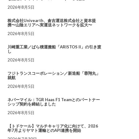
2026年8月5日
株式会社Univearth、倉吉運送株式会社と資本提
携〜山陰エリアへ実運送ネットワークを拡大〜
2026年8月5日
川崎重工業／ばら積運搬船「ARISTOS II」の引き渡
し
2026年8月5日
フジトランスコーポレーション／新造船「蓉翔丸」
就航
2026年8月5日
ネバーマイル：TGR Haas F1 Teamとのパートナー
シップ契約を締結しました
2026年8月5日
【トドケール】マルチキャリア化に向けて、2026
年7月よりヤマト運輸とのAPI連携を開始
2026年7月30日