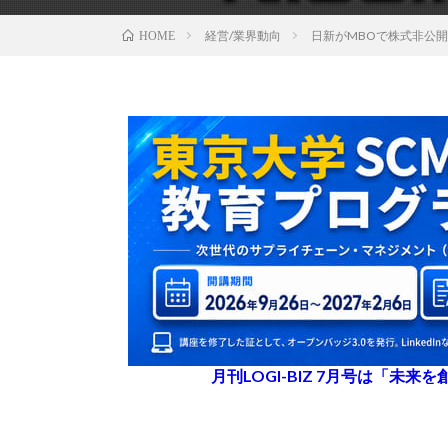
経営/業界動向
日新がMBOで株式非公
HOME
月刊LOGI-BIZ 7月号は「未