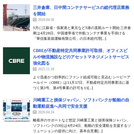
三井倉庫、日中間コンテナサービスの総代理店業務
を開始
2020.04.30
5月に江蘇省・張家港と東京など5港の直航ルート開始 三井倉
庫は4月28日、中国遼寧省で外航コンテナ事業を手掛ける
「華信集装箱運輸有限公司」の日本総代理[…]
CBREが不動産特定共同事業許可取得、オフィスビ
ルや物流施設などのアセットマネジメントサービス
強化図る
2025.11.18
より迅速かつ効率的にファンド組成可能と見込む シービーア
ールイー（CBRE）は11月17日、不動産特定共同事業法に基
づく第3号、第4号事業の許可を11[…]
川崎重工と損保ジャパン、ソフトバンクが船舶の自
動運航促進へ共同で安全支援
2026.04.24
離着岸のサポートなど想定 川崎重工業と損害保険ジャパン、
ソフトバンクの3社は4月24日、船舶の安全運航を支援するソ
リューションの提供に向け、基本合意書[…]