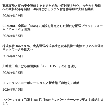
栗林商船／夏の安全運航を支えるため熱中症対策を強化。今年から船員
への飲料配布を開始、4年目となるファン付き作業服の支給も継続
2026年8月9日
CBcloud、全国の「Marq」施設を起点とした新たな配送プラットフォー
ム「MarqGO」開始
2026年8月5日
株式会社Univearth、倉吉運送株式会社と資本提携〜山陰エリアへ実運送
ネットワークを拡大〜
2026年8月5日
川崎重工業／ばら積運搬船「ARISTOS II」の引き渡し
2026年8月5日
フジトランスコーポレーション／新造船「蓉翔丸」就航
2026年8月5日
ネバーマイル：TGR Haas F1 Teamとのパートナーシップ契約を締結しま
した