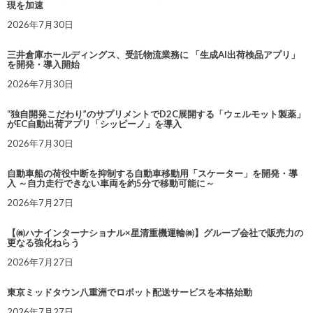
現を加速
2026年7月30日
三井倉庫ホールディングス、受託物流業務に 「生成AI出荷検品アプリ」
を開発・導入開始
2026年7月30日
“独自開発こだわり”のサプリメントでD2C展開する「ウェルモット製薬」
がEC自動出荷アプリ「シッピーノ」を導入
2026年7月30日
自動車船の荷役中断を抑制する自動車移動用「スケーター」を開発・導
入 ～自力走行できない車両を約5分で移動可能に～
2026年7月27日
【㈱ハナインターナショナル×星清重機運輸㈱】グループ会社で販売力の
更なる強化ねらう
2026年7月27日
東京ミッドタウン八重洲でロボット配送サービスを本格始動
2026年7月27日