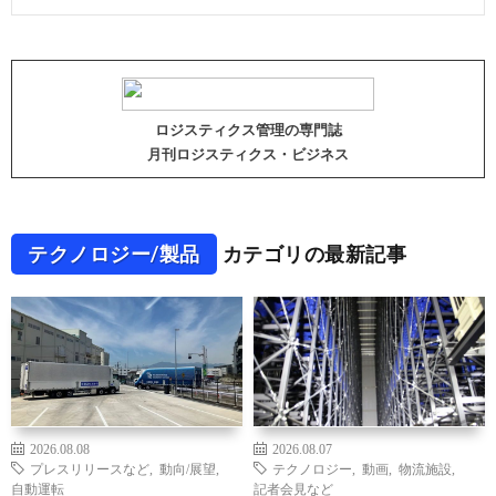
ロジスティクス管理の専門誌
月刊ロジスティクス・ビジネス
テクノロジー/製品
カテゴリの最新記事
2026.08.08
2026.08.07
プレスリリースなど
,
動向/展望
,
テクノロジー
,
動画
,
物流施設
,
自動運転
記者会見など