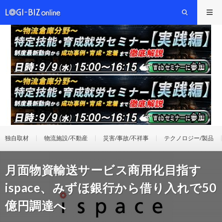
独自取材
物流施設/不動産
災害/事故/不祥事
テクノロジー/製品
月面物資輸送サービス商用化目指す
ispace、みずほ銀行から借り入れで50
億円調達へ