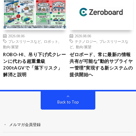
2026.08.06
2026.08.06
プレスリリースなど
,
ロボット
,
テクノロジー
,
プレスリリースな
動向/展望
ど
,
動向/展望
ROBO-HI、吊り下げ式クレー
ゼロボード、常に最新の情報
ンに代わる超重量級
共有が可能な“動的サプライヤ
200tAGVで「落下リスク」
ー管理”実現する新システムの
解消と説明
提供開始へ
Back to Top
メルマガ会員登録