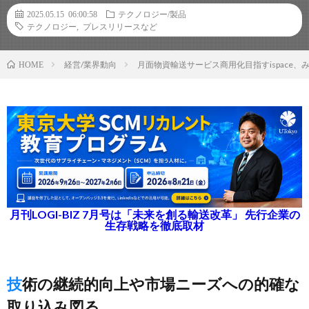
2025.05.15 06:00:58
テクノロジー/製品
テクノロジー
,
プレスリリースなど
経営/業界動向
月面物資輸送サービス商用化目指すispace
HOME
月刊LOGI-BIZ 7月号は「未来を創る輸送改革」 先行企業の
生存戦略を徹底取材
技術の継続的向上や市場ニーズへの的確な
取り込み図る