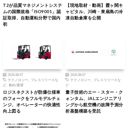
T2が品質マネジメントシステ
【現地取材・動画】霞ヶ関キ
ムの国際規格「ISO9001」認
ャピタル、川崎・東扇島の冷
証取得、自動運転分野で国内
凍自動倉庫を公開
初
2026.08.07
2026.08.07
テクノロジー
,
プレスリリースな
テクノロジー
,
プレスリリースな
ど
,
動向/展望
ど
ロジスネクストが防爆仕様車
量子技術のエー・スター・ク
のフォークをフルモデルチェ
ォンタム、JALエンジニアリ
ンジ、オペレーターの快適性
ングから航空機の故障予測分
向上図る
析基盤構築を受託