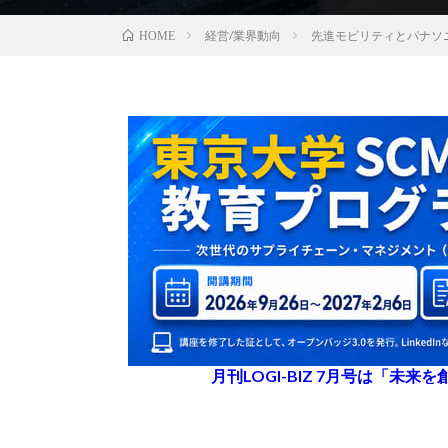
経営/業界動向
先進モビリティとパナソ
HOME
月刊LOGI-BIZ 7月号は「未