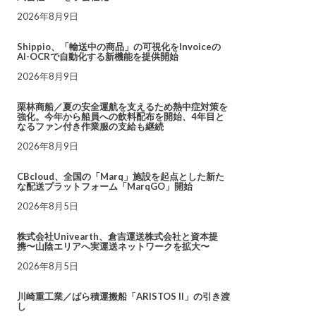
2026年8月9日
Shippio、「輸送中の商品」の可視化をInvoiceの
AI-OCRで自動化する新機能を提供開始
2026年8月9日
栗林商船／夏の安全運航を支えるため熱中症対策を
強化。今年から船員への飲料配布を開始、4年目と
なるファン付き作業服の支給も継続
2026年8月9日
CBcloud、全国の「Marq」施設を起点とした新た
な配送プラットフォーム「MarqGO」開始
2026年8月5日
株式会社Univearth、倉吉運送株式会社と資本提
携〜山陰エリアへ実運送ネットワークを拡大〜
2026年8月5日
川崎重工業／ばら積運搬船「ARISTOS II」の引き渡
し