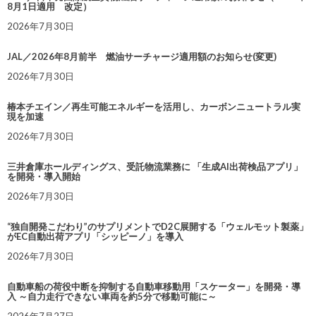
8月1日適用 改定）
2026年7月30日
JAL／2026年8月前半 燃油サーチャージ適用額のお知らせ(変更)
2026年7月30日
椿本チエイン／再生可能エネルギーを活用し、カーボンニュートラル実
現を加速
2026年7月30日
三井倉庫ホールディングス、受託物流業務に 「生成AI出荷検品アプリ」
を開発・導入開始
2026年7月30日
“独自開発こだわり”のサプリメントでD2C展開する「ウェルモット製薬」
がEC自動出荷アプリ「シッピーノ」を導入
2026年7月30日
自動車船の荷役中断を抑制する自動車移動用「スケーター」を開発・導
入 ～自力走行できない車両を約5分で移動可能に～
2026年7月27日