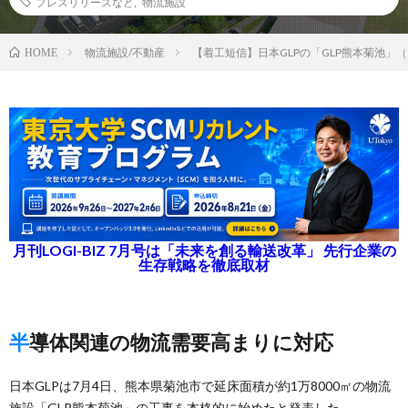
プレスリリースなど
,
物流施設
物流施設/不動産
【着工短信】日本GLPの「GLP熊本菊池」（
HOME
月刊LOGI-BIZ 7月号は「未来を創る輸送改革」 先行企業の
生存戦略を徹底取材
半導体関連の物流需要高まりに対応
日本GLPは7月4日、熊本県菊池市で延床面積が約1万8000㎡の物流
施設「GLP熊本菊池」の工事を本格的に始めたと発表した。