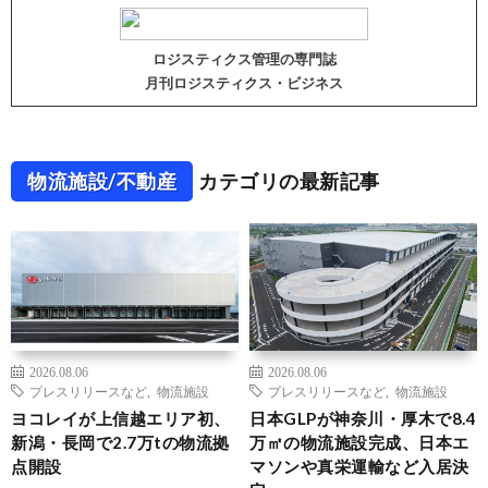
ロジスティクス管理の専門誌
月刊ロジスティクス・ビジネス
物流施設/不動産
カテゴリの最新記事
2026.08.06
2026.08.06
プレスリリースなど
,
物流施設
プレスリリースなど
,
物流施設
ヨコレイが上信越エリア初、
日本GLPが神奈川・厚木で8.4
新潟・長岡で2.7万tの物流拠
万㎡の物流施設完成、日本エ
点開設
マソンや真栄運輸など入居決