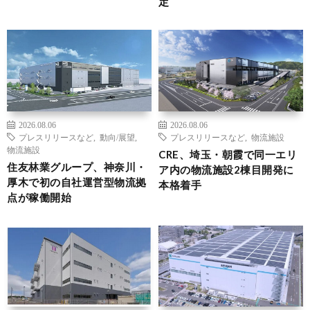
定
2026.08.06
2026.08.06
プレスリリースなど
,
動向/展望
,
プレスリリースなど
,
物流施設
物流施設
CRE、埼玉・朝霞で同一エリ
住友林業グループ、神奈川・
ア内の物流施設2棟目開発に
厚木で初の自社運営型物流拠
本格着手
点が稼働開始