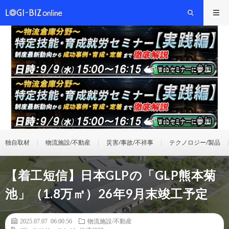
独自取材
物流施設/不動産
災害/事故/不祥事
テクノロジー/製品
【着工短信】日本GLPの「GLP熊本菊
池」（1.8万㎡）26年9月末竣工予定
2025.07.07 06:00:56
物流施設/不動産