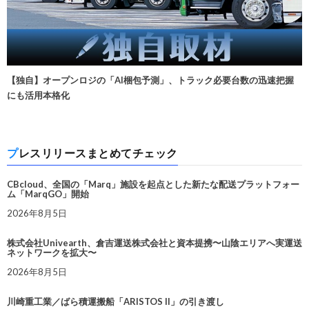
【独自】オープンロジの「AI梱包予測」、トラック必要台数の迅速把握
にも活用本格化
プレスリリースまとめてチェック
CBcloud、全国の「Marq」施設を起点とした新たな配送プラットフォー
ム「MarqGO」開始
2026年8月5日
株式会社Univearth、倉吉運送株式会社と資本提携〜山陰エリアへ実運送
ネットワークを拡大〜
2026年8月5日
川崎重工業／ばら積運搬船「ARISTOS II」の引き渡し