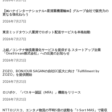
【㈱ハナインターナショナル×星清重機運輸㈱】グループ会社で販売力の
更なる強化ねらう
2026年7月27日
東京ミッドタウン八重洲でロボット配送サービスを本格始動
2026年7月27日
上組／コンテナ物流最適化サービスを提供する スタートアップ企業
「OneStream株式会社」への出資のお知らせ
2026年7月21日
ZOZO、BONJOUR SAGANの自社EC拡大に向け「Fulfillment by
ZOZO」を提供開始
2026年7月21日
ロジポケ、「パスキー認証（MFA）」機能をリリース
2026年7月21日
NTTロジスコ、エンタメ物流の平時5倍の波動を「t-Sort MAS」で吸収