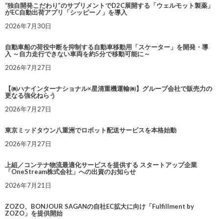
“独自開発こだわり”のサプリメントでD2C展開する「ウェルモット製薬」
がEC自動出荷アプリ「シッピーノ」を導入
2026年7月30日
自動車船の荷役中断を抑制する自動車移動用「スケーター」を開発・導
入 ～自力走行できない車両を約5分で移動可能に～
2026年7月27日
【㈱ハナインターナショナル×星清重機運輸㈱】グループ会社で販売力の
更なる強化ねらう
2026年7月27日
東京ミッドタウン八重洲でロボット配送サービスを本格始動
2026年7月27日
上組／コンテナ物流最適化サービスを提供する スタートアップ企業
「OneStream株式会社」への出資のお知らせ
2026年7月21日
ZOZO、BONJOUR SAGANの自社EC拡大に向け「Fulfillment by
ZOZO」を提供開始