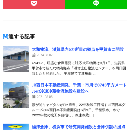
関連する記事
大和物流、滋賀県内5カ所目の拠点を甲賀市に開設
2024.08.02
6941㎡、旺盛な倉庫需要に対応 大和物流は8月1日、滋賀県
甲賀市で新たな物流拠点「滋賀土山物流センター」を同日開
設したと発表した。 平屋建てで運用面[…]
JR西日本不動産開発、千葉・市川で8743平方メート
ルの冷凍冷蔵物流施設を建設へ
2021.08.06
霞が関キャピタルがPM担当、22年秋竣工目指す JR西日本グ
ループのJR西日本不動産開発は8月5日、千葉県市川市で
2022年秋の竣工を目指し、冷凍冷蔵[…]
澁澤倉庫、横浜市で研究開発施設と倉庫併設の拠点