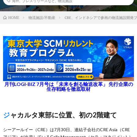
海外
,
プレスリリースなど
,
物流施設
物流施設/不動産
CRE、インドネシアで参画の物流施設開発
HOME
月刊LOGI-BIZ 7月号は「未来を創る輸送改革」 先行企業の
生存戦略を徹底取材
ジャカルタ東部に位置、初の2階建て
シーアールイー（CRE）は7月30日、連結子会社のCRE Asia（CRE
アジア）が出資しているCella Management（セラ・マネジメント）