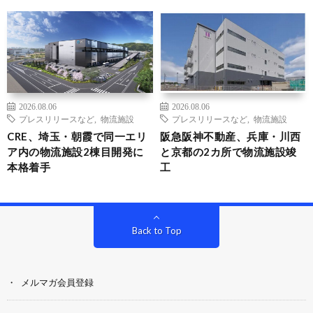
2026.08.06
2026.08.06
プレスリリースなど
,
物流施設
プレスリリースなど
,
物流施設
CRE、埼玉・朝霞で同一エリ
阪急阪神不動産、兵庫・川西
ア内の物流施設2棟目開発に
と京都の2カ所で物流施設竣
本格着手
工
Back to Top
メルマガ会員登録