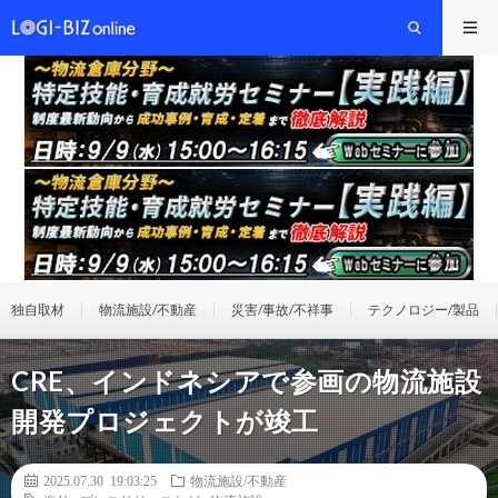
独自取材
物流施設/不動産
災害/事故/不祥事
テクノロジー/製品
CRE、インドネシアで参画の物流施設
開発プロジェクトが竣工
2025.07.30 19:03:25
物流施設/不動産