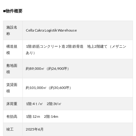
■物件概要
施設名
Cella Cakra Logistik Warehouse
称
構造規
1階:鉄筋コンクリート造 2階:鉄骨造 地上2階建て （メザニン
模
あり）
敷地面
約89,000㎡（約26,900坪）
積
賃貸面
約101,000㎡（約30,600坪）
積
床荷重
1階:4ｔ/㎡ 2階:3t/㎡
有効高
1階:12ｍ 2階:14m
竣工
2025年6月