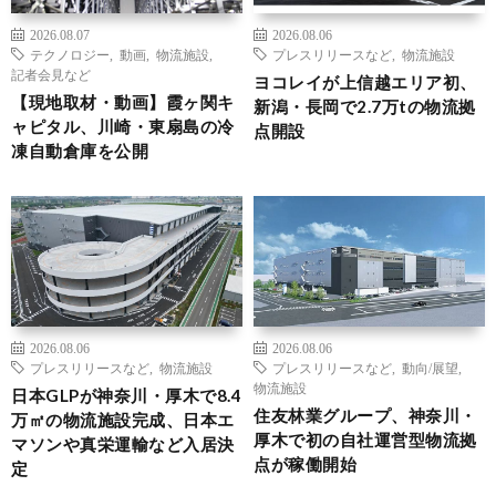
2026.08.07
2026.08.06
テクノロジー
,
動画
,
物流施設
,
プレスリリースなど
,
物流施設
記者会見など
ヨコレイが上信越エリア初、
【現地取材・動画】霞ヶ関キ
新潟・長岡で2.7万tの物流拠
ャピタル、川崎・東扇島の冷
点開設
凍自動倉庫を公開
2026.08.06
2026.08.06
プレスリリースなど
,
物流施設
プレスリリースなど
,
動向/展望
,
物流施設
日本GLPが神奈川・厚木で8.4
住友林業グループ、神奈川・
万㎡の物流施設完成、日本エ
厚木で初の自社運営型物流拠
マソンや真栄運輸など入居決
点が稼働開始
定