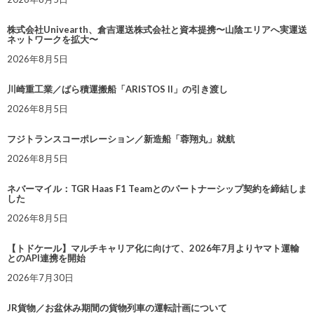
株式会社Univearth、倉吉運送株式会社と資本提携〜山陰エリアへ実運送
ネットワークを拡大〜
2026年8月5日
川崎重工業／ばら積運搬船「ARISTOS II」の引き渡し
2026年8月5日
フジトランスコーポレーション／新造船「蓉翔丸」就航
2026年8月5日
ネバーマイル：TGR Haas F1 Teamとのパートナーシップ契約を締結しま
した
2026年8月5日
【トドケール】マルチキャリア化に向けて、2026年7月よりヤマト運輸
とのAPI連携を開始
2026年7月30日
JR貨物／お盆休み期間の貨物列車の運転計画について