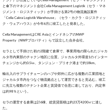
と傘下のマネジメント会社Cella Management Logistik（セラ・マネ
ジメント・ロジスティック）が手掛ける第2号の物流施設案件
「Cella Cakra Logistik Warehouse」（セラ・カクラ・ロジスティッ
ク・ウェアハウス）が今年6月に竣工したと発表した。
Cella ManagementはCRE AsiaとインドネシアのNWP
Property（NWPプロパティ）らで設立した合弁会社。
セラとして手掛けた初の2階建て倉庫で、事業用地の限られたジャカ
ルタ市内東部のチャクン地区に位置。ジャカルタ外環道1のインター
チェンジから約0.5㎞、タンジュン・プリオク港まで約18km。
輸出入のサプライチェーンのハブや郊外に広がる複数の工業団地と
ジャカルタ市内をつなぐ物流拠点として運営できると見込む。竣工
に先立ち複数のテナント企業と賃貸借で合意に達しており、内定率
は約98％という。
セラの運営する倉庫は計6棟、総賃貸面積は約23万4200㎡に達し
た。