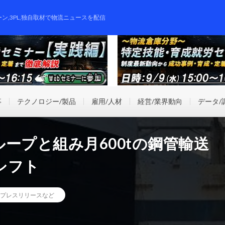
ーン,3PL,独自取材で物流ニュースを配信
事
テクノロジー/製品
雇用/人材
経営/業界動向
データ/
ープと組み月600tの鋼管輸送
シフト
プレスリリースなど