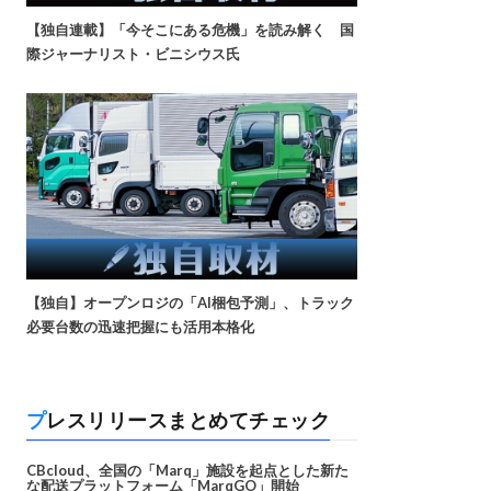
【独自連載】「今そこにある危機」を読み解く 国
際ジャーナリスト・ビニシウス氏
【独自】オープンロジの「AI梱包予測」、トラック
必要台数の迅速把握にも活用本格化
プレスリリースまとめてチェック
CBcloud、全国の「Marq」施設を起点とした新た
な配送プラットフォーム「MarqGO」開始