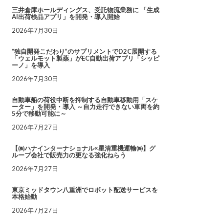
三井倉庫ホールディングス、受託物流業務に 「生成
AI出荷検品アプリ」を開発・導入開始
2026年7月30日
“独自開発こだわり”のサプリメントでD2C展開する
「ウェルモット製薬」がEC自動出荷アプリ「シッピ
ーノ」を導入
2026年7月30日
自動車船の荷役中断を抑制する自動車移動用「スケ
ーター」を開発・導入 ～自力走行できない車両を約
5分で移動可能に～
2026年7月27日
【㈱ハナインターナショナル×星清重機運輸㈱】グ
ループ会社で販売力の更なる強化ねらう
2026年7月27日
東京ミッドタウン八重洲でロボット配送サービスを
本格始動
2026年7月27日