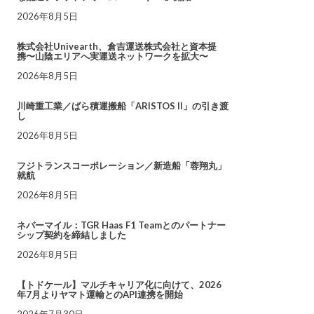
2026年8月5日
株式会社Univearth、倉吉運送株式会社と資本提
携〜山陰エリアへ実運送ネットワークを拡大〜
2026年8月5日
川崎重工業／ばら積運搬船「ARISTOS II」の引き渡
し
2026年8月5日
フジトランスコーポレーション／新造船「蓉翔丸」
就航
2026年8月5日
ネバーマイル：TGR Haas F1 Teamとのパートナー
シップ契約を締結しました
2026年8月5日
【トドケール】マルチキャリア化に向けて、2026
年7月よりヤマト運輸とのAPI連携を開始
2026年7月30日