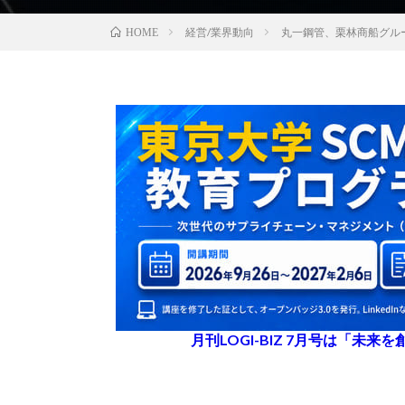
経営/業界動向
丸一鋼管、栗林商船グルー
HOME
月刊LOGI-BIZ 7月号は「未