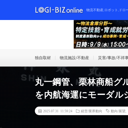
物流不動産,ロボット,ドロ
独自取材
物流施設/不動産
災害/事故/不祥
丸一鋼管、栗林商船グル
を内航海運にモーダル
2025.07.31 11:59:24
経営/業界動向
動向/展望
,