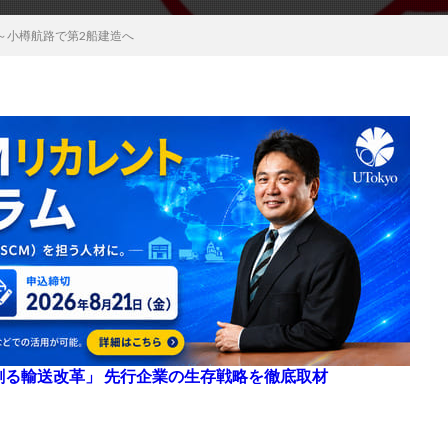
～小樽航路で第2船建造へ
来を創る輸送改革」 先行企業の生存戦略を徹底取材