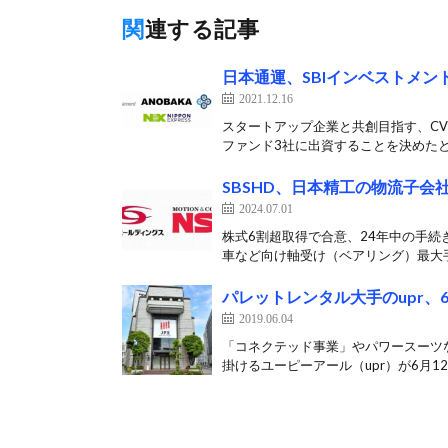
関連する記事
日本通運、SBIインベストメ
2021.12.16
スタートアップ企業と共創目指す、CV
ファンド3社に出資することを決めたと
SBSHD、日本精工の物流子会
2024.07.01
株式6割超取得で合意、24年中の手続き
車など向け軸受け（ベアリング）最大手
パレットレンタル大手のupr、
2019.06.04
「コネクテッド事業」やパワースーツ
掛けるユーピーアール（upr）が6月12