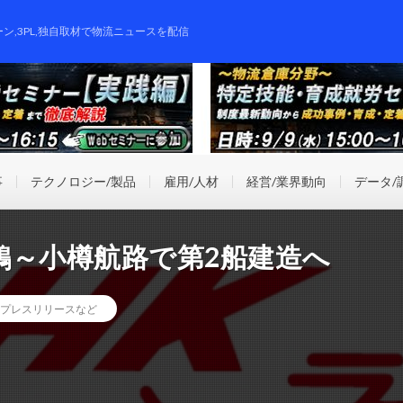
ーン,3PL,独自取材で物流ニュースを配信
事
テクノロジー/製品
雇用/人材
経営/業界動向
データ/
鶴～小樽航路で第2船建造へ
プレスリリースなど