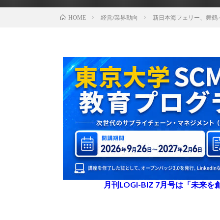
経営/業界動向
新日本海フェリー、舞鶴
HOME
月刊LOGI-BIZ 7月号は「未