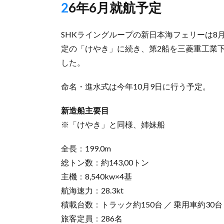
26年6月就航予定
SHKライングループの新日本海フェリーは8
定の「けやき」に続き、第2船を三菱重工業下
した。
命名・進水式は今年10月9日に行う予定。
新造船主要目
※「けやき」と同様、姉妹船
全長：199.0m
総トン数：約143,00トン
主機：8,540kw×4基
航海速力：28.3kt
積載台数：トラック約150台 ／ 乗用車約30台
旅客定員：286名