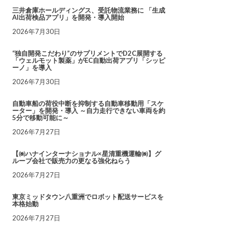
三井倉庫ホールディングス、受託物流業務に 「生成
AI出荷検品アプリ」を開発・導入開始
2026年7月30日
“独自開発こだわり”のサプリメントでD2C展開する
「ウェルモット製薬」がEC自動出荷アプリ「シッピ
ーノ」を導入
2026年7月30日
自動車船の荷役中断を抑制する自動車移動用「スケ
ーター」を開発・導入 ～自力走行できない車両を約
5分で移動可能に～
2026年7月27日
【㈱ハナインターナショナル×星清重機運輸㈱】グ
ループ会社で販売力の更なる強化ねらう
2026年7月27日
東京ミッドタウン八重洲でロボット配送サービスを
本格始動
2026年7月27日