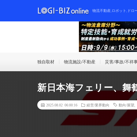
物流不動産,ロボット,ドロ
独自取材
物流施設/不動産
災害/事故/不祥
新日本海フェリー、舞
2025.08.02 06:00:16
経営/業界動向
動向/展望
,