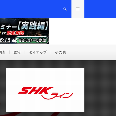
調査
政策
タイアップ
その他