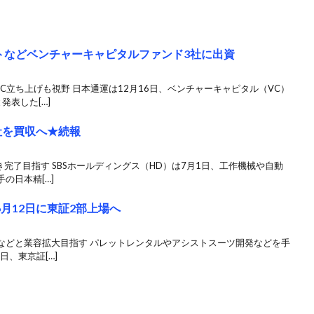
ントなどベンチャーキャピタルファンド3社に出資
C立ち上げも視野 日本通運は12月16日、ベンチャーキャピタル（VC）
発表した[…]
社を買収へ★続報
完了目指す SBSホールディングス（HD）は7月1日、工作機械や自動
の日本精[…]
6月12日に東証2部上場へ
などと業容拡大目指す パレットレンタルやアシストスーツ開発などを手
日、東京証[…]