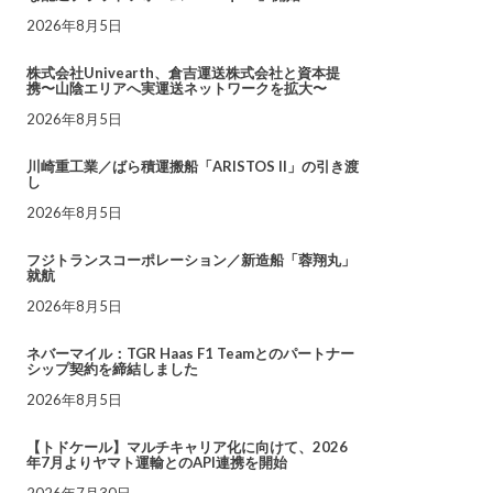
2026年8月5日
株式会社Univearth、倉吉運送株式会社と資本提
携〜山陰エリアへ実運送ネットワークを拡大〜
2026年8月5日
川崎重工業／ばら積運搬船「ARISTOS II」の引き渡
し
2026年8月5日
フジトランスコーポレーション／新造船「蓉翔丸」
就航
2026年8月5日
ネバーマイル：TGR Haas F1 Teamとのパートナー
シップ契約を締結しました
2026年8月5日
【トドケール】マルチキャリア化に向けて、2026
年7月よりヤマト運輸とのAPI連携を開始
2026年7月30日