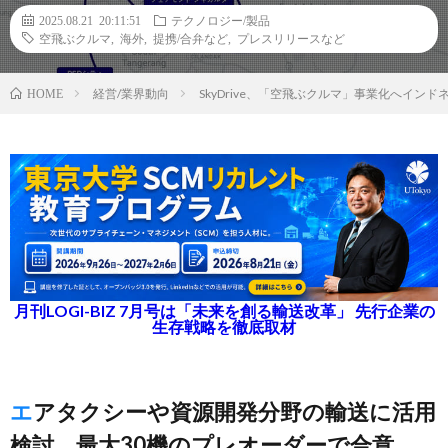
2025.08.21 20:11:51
テクノロジー/製品
空飛ぶクルマ
,
海外
,
提携/合弁など
,
プレスリリースなど
経営/業界動向
SkyDrive、「空飛ぶクルマ」事業化へイ
HOME
月刊LOGI-BIZ 7月号は「未来を創る輸送改革」 先行企業の
生存戦略を徹底取材
エアタクシーや資源開発分野の輸送に活用
検討、最大30機のプレオーダーで合意