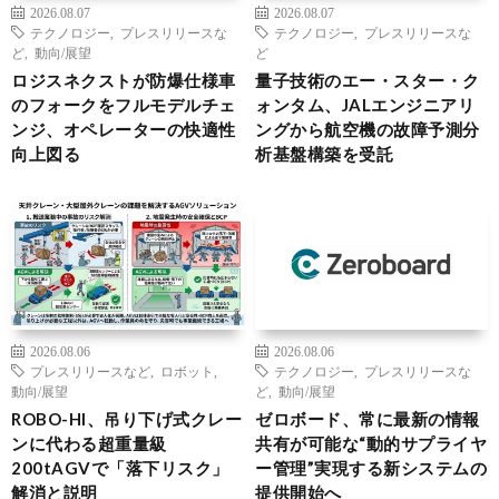
2026.08.07
2026.08.07
テクノロジー
,
プレスリリースな
テクノロジー
,
プレスリリースな
ど
,
動向/展望
ど
ロジスネクストが防爆仕様車
量子技術のエー・スター・ク
のフォークをフルモデルチェ
ォンタム、JALエンジニアリ
ンジ、オペレーターの快適性
ングから航空機の故障予測分
向上図る
析基盤構築を受託
2026.08.06
2026.08.06
プレスリリースなど
,
ロボット
,
テクノロジー
,
プレスリリースな
動向/展望
ど
,
動向/展望
ROBO-HI、吊り下げ式クレー
ゼロボード、常に最新の情報
ンに代わる超重量級
共有が可能な“動的サプライヤ
200tAGVで「落下リスク」
ー管理”実現する新システムの
解消と説明
提供開始へ