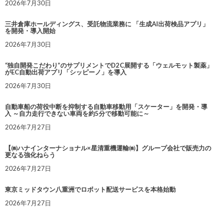
2026年7月30日
三井倉庫ホールディングス、受託物流業務に 「生成AI出荷検品アプリ」
を開発・導入開始
2026年7月30日
“独自開発こだわり”のサプリメントでD2C展開する「ウェルモット製薬」
がEC自動出荷アプリ「シッピーノ」を導入
2026年7月30日
自動車船の荷役中断を抑制する自動車移動用「スケーター」を開発・導
入 ～自力走行できない車両を約5分で移動可能に～
2026年7月27日
【㈱ハナインターナショナル×星清重機運輸㈱】グループ会社で販売力の
更なる強化ねらう
2026年7月27日
東京ミッドタウン八重洲でロボット配送サービスを本格始動
2026年7月27日