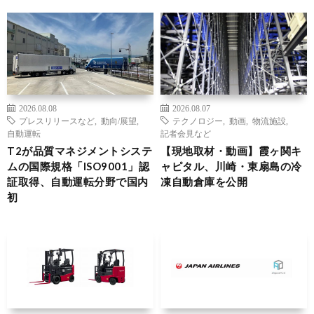
2026.08.08
2026.08.07
プレスリリースなど
,
動向/展望
,
テクノロジー
,
動画
,
物流施設
,
自動運転
記者会見など
T2が品質マネジメントシステ
【現地取材・動画】霞ヶ関キ
ムの国際規格「ISO9001」認
ャピタル、川崎・東扇島の冷
証取得、自動運転分野で国内
凍自動倉庫を公開
初