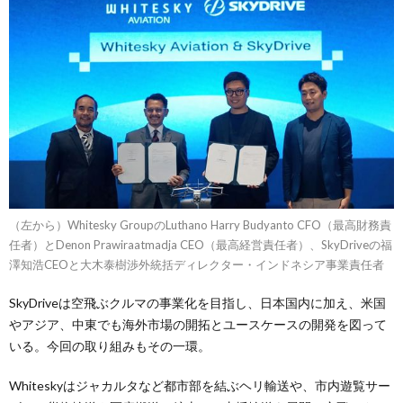
（左から）Whitesky GroupのLuthano Harry Budyanto CFO（最高財務責
任者）とDenon Prawiraatmadja CEO（最高経営責任者）、SkyDriveの福
澤知浩CEOと大木泰樹渉外統括ディレクター・インドネシア事業責任者
SkyDriveは空飛ぶクルマの事業化を目指し、日本国内に加え、米国
やアジア、中東でも海外市場の開拓とユースケースの開発を図って
いる。今回の取り組みもその一環。
Whiteskyはジャカルタなど都市部を結ぶヘリ輸送や、市内遊覧サー