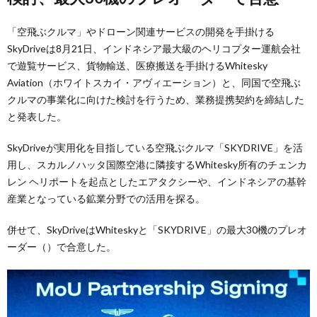
「空飛ぶクルマ」やドローン関連サービスの開発を手掛ける
SkyDriveは8月21日、インドネシア最大級のヘリコプター運航会社
で遊覧サービス、貨物輸送、医療搬送を手掛けるWhitesky
Aviation（ホワイトスカイ・アヴィエーション）と、同国で空飛ぶ
クルマの事業化に向けた検討を行うため、業務提携契約を締結した
と発表した。
SkyDriveが実用化を目指している空飛ぶクルマ「SKYDRIVE」を活
用し、スカルノハッタ国際空港に隣接するWhitesky所有のチェンカ
レン ヘリポートを起点としたエアタクシーや、インドネシアの基幹
産業となっている鉱業分野での活用を探る。
併せて、SkyDriveはWhiteskyと「SKYDRIVE」の最大30機のプレオ
ーダー（）で合意した。