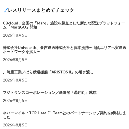
プレスリリースまとめてチェック
CBcloud、全国の「Marq」施設を起点とした新たな配送プラットフォー
ム「MarqGO」開始
2026年8月5日
株式会社Univearth、倉吉運送株式会社と資本提携〜山陰エリアへ実運送
ネットワークを拡大〜
2026年8月5日
川崎重工業／ばら積運搬船「ARISTOS II」の引き渡し
2026年8月5日
フジトランスコーポレーション／新造船「蓉翔丸」就航
2026年8月5日
ネバーマイル：TGR Haas F1 Teamとのパートナーシップ契約を締結しま
した
2026年8月5日