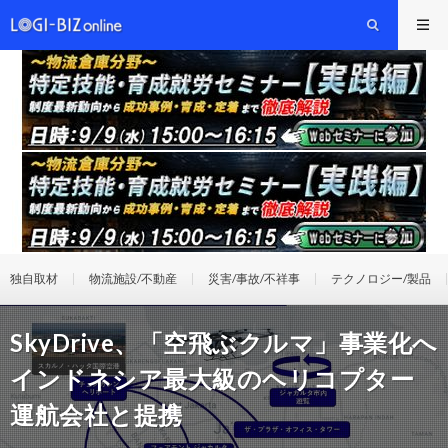
独自取材
物流施設/不動産
災害/事故/不祥事
テクノロジー/製品
SkyDrive、「空飛ぶクルマ」事業化へ
インドネシア最大級のヘリコプター
運航会社と提携