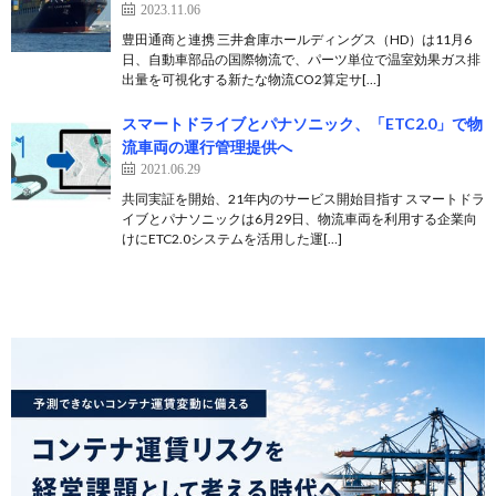
2023.11.06
豊田通商と連携 三井倉庫ホールディングス（HD）は11月6
日、自動車部品の国際物流で、パーツ単位で温室効果ガス排
出量を可視化する新たな物流CO2算定サ[…]
スマートドライブとパナソニック、「ETC2.0」で物
流車両の運行管理提供へ
2021.06.29
共同実証を開始、21年内のサービス開始目指す スマートドラ
イブとパナソニックは6月29日、物流車両を利用する企業向
けにETC2.0システムを活用した運[…]