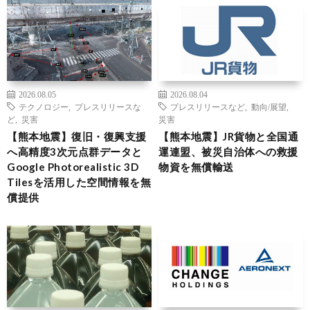
2026.08.05
2026.08.04
テクノロジー
,
プレスリリースな
プレスリリースなど
,
動向/展望
,
ど
,
災害
災害
【熊本地震】復旧・復興支援
【熊本地震】JR貨物と全国通
へ高精度3次元点群データと
運連盟、被災自治体への救援
Google Photorealistic 3D
物資を無償輸送
Tilesを活用した空間情報を無
償提供