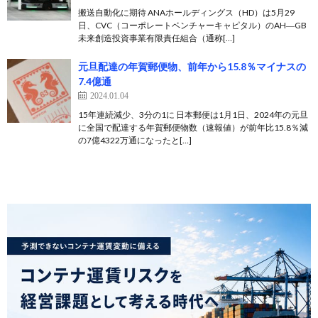
搬送自動化に期待 ANAホールディングス（HD）は5月29
日、CVC（コーポレートベンチャーキャピタル）のAH―GB
未来創造投資事業有限責任組合（通称[…]
元旦配達の年賀郵便物、前年から15.8％マイナスの
7.4億通
2024.01.04
15年連続減少、3分の1に 日本郵便は1月1日、2024年の元旦
に全国で配達する年賀郵便物数（速報値）が前年比15.8％減
の7億4322万通になったと[…]