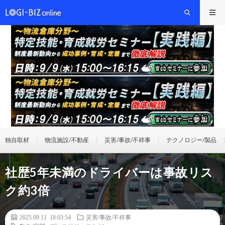
独自取材
物流施設/不動産
災害/事故/不祥事
テクノロジー/製品
社歴5年未満のドライバーは事故リス
ク約3倍
2025.09.11 18:03:54
災害/事故/不祥事