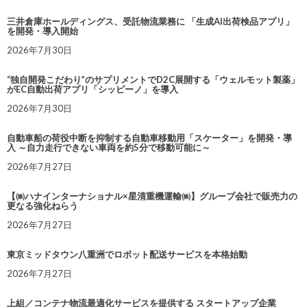
三井倉庫ホールディングス、受託物流業務に 「生成AI出荷検品アプリ」
を開発・導入開始
2026年7月30日
“独自開発こだわり”のサプリメントでD2C展開する「ウェルモット製薬」
がEC自動出荷アプリ「シッピーノ」を導入
2026年7月30日
自動車船の荷役中断を抑制する自動車移動用「スケーター」を開発・導
入 ～自力走行できない車両を約5分で移動可能に～
2026年7月27日
【㈱ハナインターナショナル×星清重機運輸㈱】グループ会社で販売力の
更なる強化ねらう
2026年7月27日
東京ミッドタウン八重洲でロボット配送サービスを本格始動
2026年7月27日
上組／コンテナ物流最適化サービスを提供する スタートアップ企業