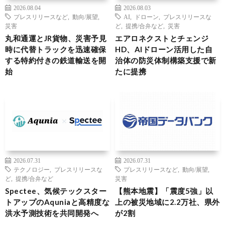
2026.08.04
2026.08.03
プレスリリースなど
,
動向/展望
,
AI
,
ドローン
,
プレスリリースな
災害
ど
,
提携/合弁など
,
災害
丸和通運とJR貨物、災害予見
エアロネクストとチェンジ
時に代替トラックを迅速確保
HD、AIドローン活用した自
する特約付きの鉄道輸送を開
治体の防災体制構築支援で新
始
たに提携
2026.07.31
2026.07.31
テクノロジー
,
プレスリリースな
プレスリリースなど
,
動向/展望
,
ど
,
提携/合弁など
災害
Spectee、気候テックスター
【熊本地震】「震度5強」以
トアップのAquniaと高精度な
上の被災地域に2.2万社、県外
洪水予測技術を共同開発へ
が2割