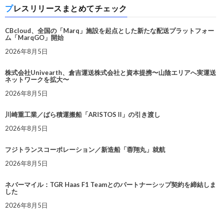
プレスリリースまとめてチェック
CBcloud、全国の「Marq」施設を起点とした新たな配送プラットフォー
ム「MarqGO」開始
2026年8月5日
株式会社Univearth、倉吉運送株式会社と資本提携〜山陰エリアへ実運送
ネットワークを拡大〜
2026年8月5日
川崎重工業／ばら積運搬船「ARISTOS II」の引き渡し
2026年8月5日
フジトランスコーポレーション／新造船「蓉翔丸」就航
2026年8月5日
ネバーマイル：TGR Haas F1 Teamとのパートナーシップ契約を締結しま
した
2026年8月5日