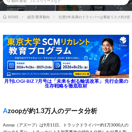
動向/展望
,
プレスリリースなど
経営/業界動向
社歴5年未満のドライバーは事故リスク約3倍
HOME
月刊LOGI-BIZ 7月号は「未来を創る輸送改革」 先行企業の
生存戦略を徹底取材
Azoopが約1.3万人のデータ分析
Azoop（アズープ）は9月11日、トラックドライバー約1万3000人の
データを基に、トラックによる加害事故の傾向を分析した結果を取