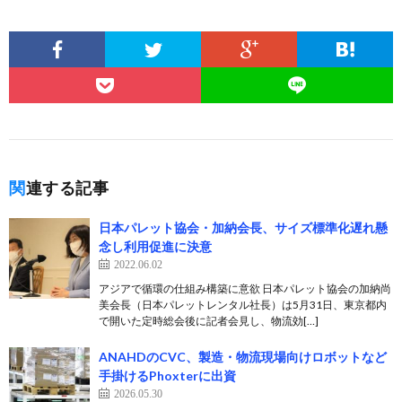
関連する記事
日本パレット協会・加納会長、サイズ標準化遅れ懸
念し利用促進に決意
2022.06.02
アジアで循環の仕組み構築に意欲 日本パレット協会の加納尚
美会長（日本パレットレンタル社長）は5月31日、東京都内
で開いた定時総会後に記者会見し、物流効[…]
ANAHDのCVC、製造・物流現場向けロボットなど
手掛けるPhoxterに出資
2026.05.30