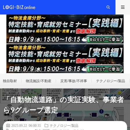
独自取材
物流施設/不動産
災害/事故/不祥事
テクノロジー/製品
「自動物流道路」の実証実験、事業者
ら9グループ選定
2025.09.22 06:00:31
テクノロジー/製品