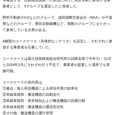
業者として、9グループを選定したと発表した。
野村不動産やIHIなどのグループ、成田国際空港会社（NAA）や千葉
県などのグループ、豊田自動織機など。複数のグループにまたがっ
て参加している企業がある。
6種類のユースケース（具体的なシナリオ）を設定し、それぞれに参
加する事業者を応募していた。
ユースケースは国土技術政策総合研究所の試験走路で今年11～12月
と2026年2月にそれぞれ行う予定で、事業者が提案した場所でも実
施可能。
ユースケースの各内容は、
①拠点：無人荷役機器による荷役作業の効率化
②本線単路部：搬送機器の自動走行
③本線単路部：異常検知および搬送機器の回避行動
④本線単路部：搬送機器の通信安定性
⑤その他：搬送機器の運行管理