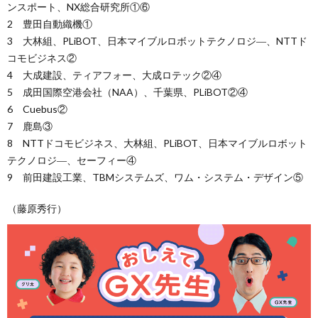
ンスポート、NX総合研究所①⑥
2 豊田自動織機①
3 大林組、PLiBOT、日本マイブルロボットテクノロジ―、NTTド
コモビジネス②
4 大成建設、ティアフォー、大成ロテック②④
5 成田国際空港会社（NAA）、千葉県、PLiBOT②④
6 Cuebus②
7 鹿島③
8 NTTドコモビジネス、大林組、PLiBOT、日本マイブルロボット
テクノロジ―、セーフィー④
9 前田建設工業、TBMシステムズ、ワム・システム・デザイン⑤
（藤原秀行）