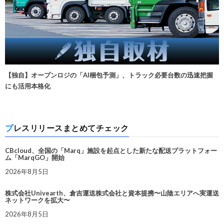
【独自】オープンロジの「AI梱包予測」、トラック必要台数の迅速把握
にも活用本格化
プレスリリースまとめてチェック
CBcloud、全国の「Marq」施設を起点とした新たな配送プラットフォー
ム「MarqGO」開始
2026年8月5日
株式会社Univearth、倉吉運送株式会社と資本提携〜山陰エリアへ実運送
ネットワークを拡大〜
2026年8月5日