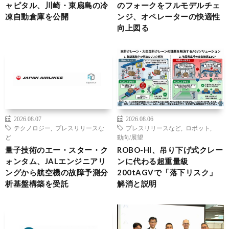
ャピタル、川崎・東扇島の冷
のフォークをフルモデルチェ
凍自動倉庫を公開
ンジ、オペレーターの快適性
向上図る
2026.08.07
2026.08.06
テクノロジー
,
プレスリリースな
プレスリリースなど
,
ロボット
,
ど
動向/展望
量子技術のエー・スター・ク
ROBO-HI、吊り下げ式クレー
ォンタム、JALエンジニアリ
ンに代わる超重量級
ングから航空機の故障予測分
200tAGVで「落下リスク」
析基盤構築を受託
解消と説明