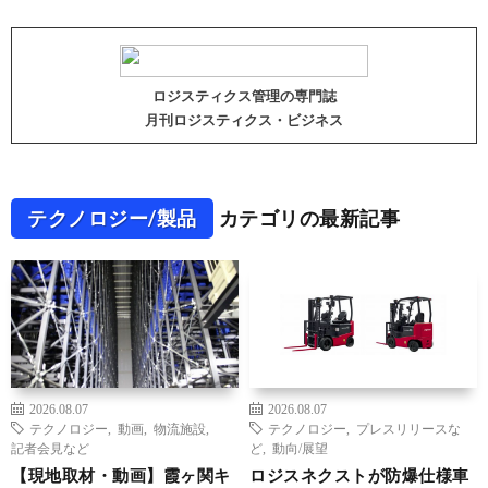
ロジスティクス管理の専門誌
月刊ロジスティクス・ビジネス
テクノロジー/製品
カテゴリの最新記事
2026.08.07
2026.08.07
テクノロジー
,
動画
,
物流施設
,
テクノロジー
,
プレスリリースな
記者会見など
ど
,
動向/展望
【現地取材・動画】霞ヶ関キ
ロジスネクストが防爆仕様車