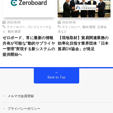
2026.08.06
2026.08.06
テクノロジー
,
プレスリリースな
テクノロジー
,
動向/展望
,
記者会
ど
,
動向/展望
見など
ゼロボード、常に最新の情報
【現地取材】貿易関連業務の
共有が可能な“動的サプライヤ
効率化目指す業界団体「日本
ー管理”実現する新システムの
貿易DX協会」が発足
提供開始へ
Back to Top
メルマガ会員登録
プライバシーポリシー