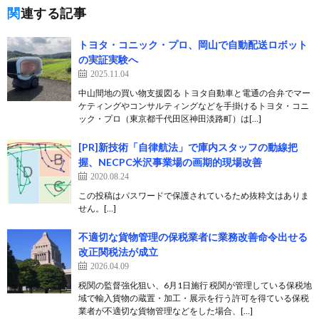
関連する記事
トヨタ・コニック・プロ、岡山で自動配送ロボット
の実証実験へ
2025.11.04
中山間地の買い物支援図る トヨタ自動車と電通の合弁でマー
ケティングやコンサルティングなどを手掛けるトヨタ・コニ
ック・プロ（東京都千代田区神田淡路町）は[…]
[PR]新技術「自律航法」で庫内スタッフの動線把
握、NECPC米沢事業場の画期的現場改善
2020.08.24
この投稿はパスワードで保護されているため抜粋文はありま
せん。[…]
不適切な貨物管理の保税業者に業務改善命令出せる
改正関税法が成立
2026.04.09
税関の監督強化狙い、6月1日施行 税関が管理している保税地
域で輸入貨物の蔵置・加工・展示を行う許可を得ている保税
業者が不適切な貨物管理などをした場合、[…]