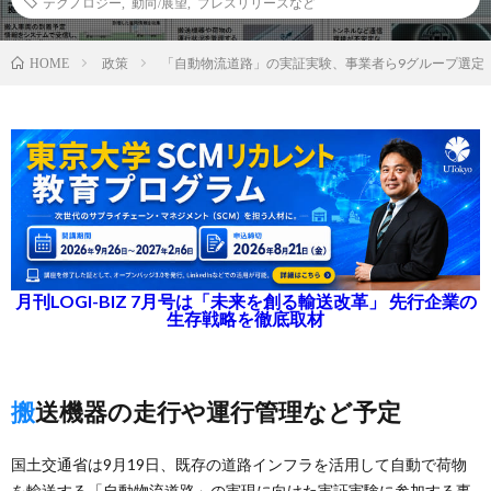
テクノロジー
,
動向/展望
,
プレスリリースなど
政策
「自動物流道路」の実証実験、事業者ら9グループ選定
HOME
月刊LOGI-BIZ 7月号は「未来を創る輸送改革」 先行企業の
生存戦略を徹底取材
搬送機器の走行や運行管理など予定
国土交通省は9月19日、既存の道路インフラを活用して自動で荷物
を輸送する「自動物流道路」の実現に向けた実証実験に参加する事