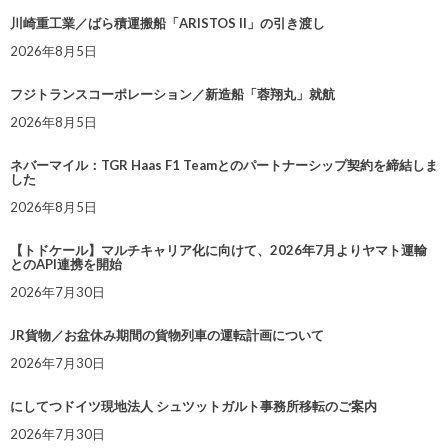
川崎重工業／ばら積運搬船「ARISTOS II」の引き渡し
2026年8月5日
フジトランスコーポレーション／新造船「蓉翔丸」就航
2026年8月5日
ネバーマイル：TGR Haas F1 Teamとのパートナーシップ契約を締結しま
した
2026年8月5日
【トドケール】マルチキャリア化に向けて、2026年7月よりヤマト運輸
とのAPI連携を開始
2026年7月30日
JR貨物／お盆休み期間の貨物列車の運転計画について
2026年7月30日
にしてつドイツ現地法人 シュツットガルト事務所移転のご案内
2026年7月30日