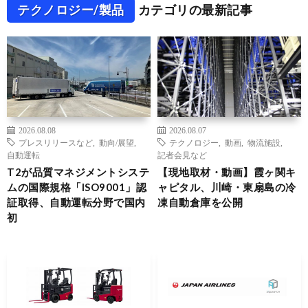
テクノロジー/製品
カテゴリの最新記事
2026.08.08
2026.08.07
プレスリリースなど
,
動向/展望
,
テクノロジー
,
動画
,
物流施設
,
自動運転
記者会見など
T2が品質マネジメントシステ
【現地取材・動画】霞ヶ関キ
ムの国際規格「ISO9001」認
ャピタル、川崎・東扇島の冷
証取得、自動運転分野で国内
凍自動倉庫を公開
初