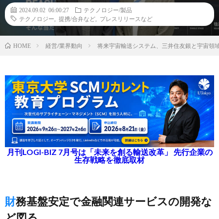
2024.09.02 06:00:27
テクノロジー/製品
テクノロジー
,
提携/合弁など
,
プレスリリースなど
経営/業界動向
将来宇宙輸送システム、三井住友銀と宇宙領
HOME
月刊LOGI-BIZ 7月号は「未来を創る輸送改革」 先行企業の
生存戦略を徹底取材
財務基盤安定で金融関連サービスの開発な
ど図る