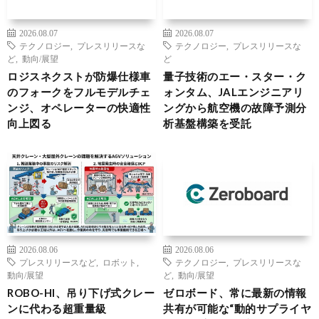
2026.08.07
2026.08.07
テクノロジー
,
プレスリリースな
テクノロジー
,
プレスリリースな
ど
,
動向/展望
ど
ロジスネクストが防爆仕様車
量子技術のエー・スター・ク
のフォークをフルモデルチェ
ォンタム、JALエンジニアリ
ンジ、オペレーターの快適性
ングから航空機の故障予測分
向上図る
析基盤構築を受託
2026.08.06
2026.08.06
プレスリリースなど
,
ロボット
,
テクノロジー
,
プレスリリースな
動向/展望
ど
,
動向/展望
ROBO-HI、吊り下げ式クレー
ゼロボード、常に最新の情報
ンに代わる超重量級
共有が可能な“動的サプライヤ