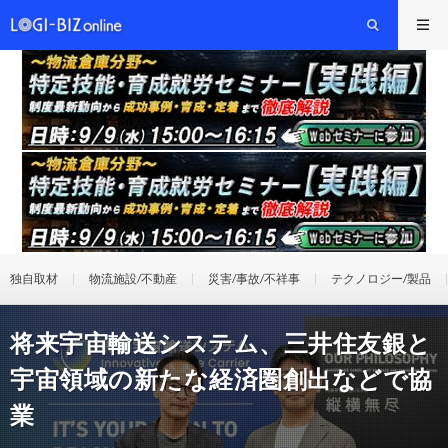
独自取材
物流施設/不動産
災害/事故/不祥事
テクノロジー/製品
将来宇宙輸送システム、三井住友銀と
宇宙領域の新たな経済圏創出などで協
業