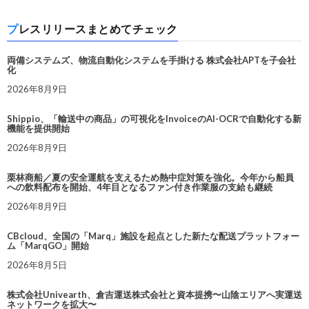
プレスリリースまとめてチェック
両備システムズ、物流自動化システムを手掛ける 株式会社APTを子会社
化
2026年8月9日
Shippio、「輸送中の商品」の可視化をInvoiceのAI-OCRで自動化する新
機能を提供開始
2026年8月9日
栗林商船／夏の安全運航を支えるため熱中症対策を強化。今年から船員
への飲料配布を開始、4年目となるファン付き作業服の支給も継続
2026年8月9日
CBcloud、全国の「Marq」施設を起点とした新たな配送プラットフォー
ム「MarqGO」開始
2026年8月5日
株式会社Univearth、倉吉運送株式会社と資本提携〜山陰エリアへ実運送
ネットワークを拡大〜