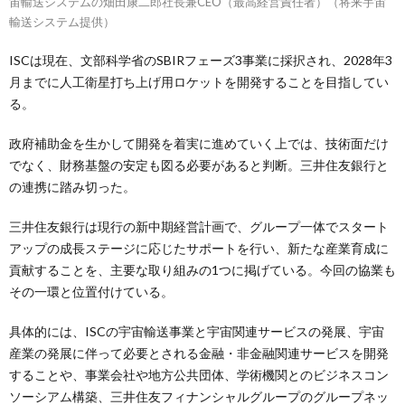
宙輸送システムの畑田康二郎社長兼CEO（最高経営責任者）（将来宇宙
輸送システム提供）
ISCは現在、文部科学省のSBIRフェーズ3事業に採択され、2028年3
月までに人工衛星打ち上げ用ロケットを開発することを目指してい
る。
政府補助金を生かして開発を着実に進めていく上では、技術面だけ
でなく、財務基盤の安定も図る必要があると判断。三井住友銀行と
の連携に踏み切った。
三井住友銀行は現行の新中期経営計画で、グループ一体でスタート
アップの成長ステージに応じたサポートを行い、新たな産業育成に
貢献することを、主要な取り組みの1つに掲げている。今回の協業も
その一環と位置付けている。
具体的には、ISCの宇宙輸送事業と宇宙関連サービスの発展、宇宙
産業の発展に伴って必要とされる金融・非金融関連サービスを開発
することや、事業会社や地方公共団体、学術機関とのビジネスコン
ソーシアム構築、三井住友フィナンシャルグループのグループネッ