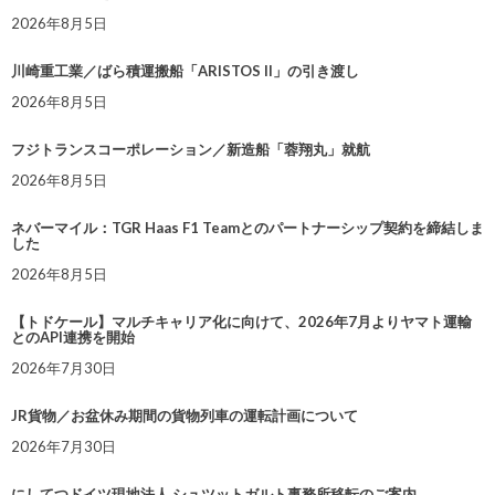
2026年8月5日
川崎重工業／ばら積運搬船「ARISTOS II」の引き渡し
2026年8月5日
フジトランスコーポレーション／新造船「蓉翔丸」就航
2026年8月5日
ネバーマイル：TGR Haas F1 Teamとのパートナーシップ契約を締結しま
した
2026年8月5日
【トドケール】マルチキャリア化に向けて、2026年7月よりヤマト運輸
とのAPI連携を開始
2026年7月30日
JR貨物／お盆休み期間の貨物列車の運転計画について
2026年7月30日
にしてつドイツ現地法人 シュツットガルト事務所移転のご案内