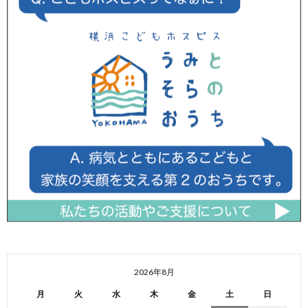
2026年8月
月
火
水
木
金
土
日