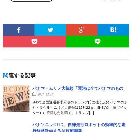
関連する記事
パナマ・ムリノ大統領「運河は全てパナマのもの」
2024.12.24
SNSで全面返還要求示唆のトランプ氏に強く反発 パナマのホ
セ・ラウル・ムリノ大統領は12月22日、SNSのX（旧ツイッ
ター）に投稿した動画で、トランプ[…]
パナソニックHD、自律走行ロボットの効率的な走
行経路計画するAI技術開発