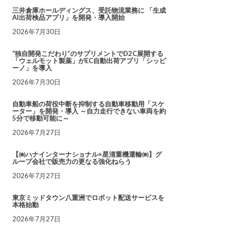
三井倉庫ホールディングス、受託物流業務に 「生成
AI出荷検品アプリ」を開発・導入開始
2026年7月30日
“独自開発こだわり”のサプリメントでD2C展開する
「ウェルモット製薬」がEC自動出荷アプリ「シッピ
ーノ」を導入
2026年7月30日
自動車船の荷役中断を抑制する自動車移動用「スケ
ーター」を開発・導入 ～自力走行できない車両を約
5分で移動可能に～
2026年7月27日
【㈱ハナインターナショナル×星清重機運輸㈱】グ
ループ会社で販売力の更なる強化ねらう
2026年7月27日
東京ミッドタウン八重洲でロボット配送サービスを
本格始動
2026年7月27日