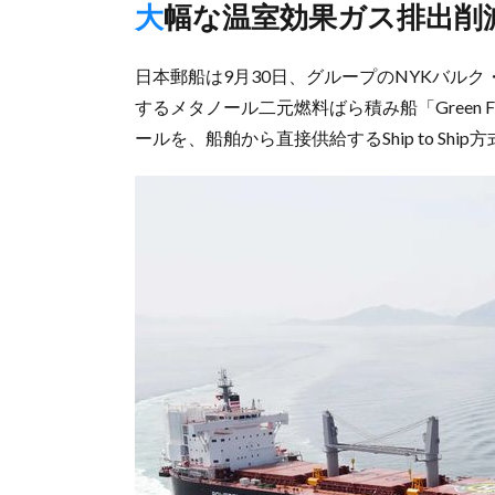
大幅な温室効果ガス排出削
日本郵船は9月30日、グループのNYKバル
するメタノール二元燃料ばら積み船「Green 
ールを、船舶から直接供給するShip to Sh