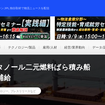
ーン,3PL,独自取材で物流ニュースを配信
事
テクノロジー/製品
雇用/人材
経営/業界動向
データ/
タノール二元燃料ばら積み船
補給
ロジー
,
プレスリリースなど