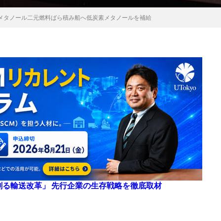
メタノール二元燃料ばら積み船へ低炭素メタノールを補給
来を創る輸送改革」 先行企業の生存戦略を徹底取材