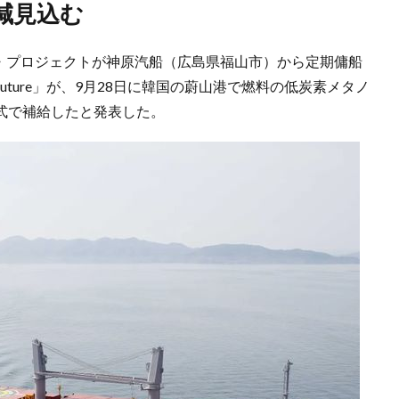
減見込む
ク・プロジェクトが神原汽船（広島県福山市）から定期傭船
Future」が、9月28日に韓国の蔚山港で燃料の低炭素メタノ
ip方式で補給したと発表した。