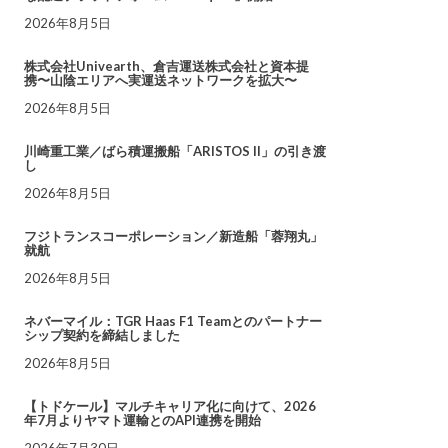
2026年8月5日
株式会社Univearth、倉吉運送株式会社と資本提
携〜山陰エリアへ実運送ネットワークを拡大〜
2026年8月5日
川崎重工業／ばら積運搬船「ARISTOS II」の引き渡
し
2026年8月5日
フジトランスコーポレーション／新造船「蓉翔丸」
就航
2026年8月5日
ネバーマイル：TGR Haas F1 Teamとのパートナー
シップ契約を締結しました
2026年8月5日
【トドケール】マルチキャリア化に向けて、2026
年7月よりヤマト運輸とのAPI連携を開始
2026年7月30日