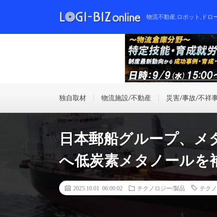
物流不動産,ロボット,ドロ
独自取材
物流施設/不動産
災害/事故/不祥
日本郵船グループ、メ
へ低炭素メタノールを
2025.10.01 06:00:02
テクノロジー/製品
テクノ