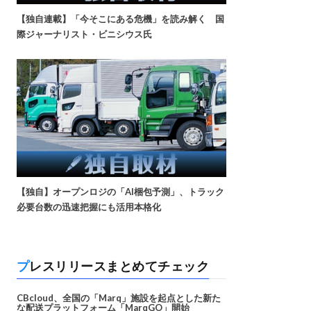
【独自連載】「今そこにある危機」を読み解く 国
際ジャーナリスト・ビニシウス氏
【独自】オープンロジの「AI梱包予測」、トラック
必要台数の迅速把握にも活用本格化
プレスリリースまとめてチェック
CBcloud、全国の「Marq」施設を起点とした新た
な配送プラットフォーム「MarqGO」開始