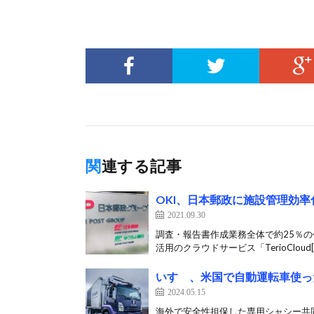
関連する記事
OKI、日本郵政に施設管理効
2021.09.30
調査・報告書作成業務全体で約25％の
活用のクラウドサービス「TerioCloud[
いすゞ、米国で自動運転車使っ
2024.05.15
海外で安全性担保した専用シャシー共同