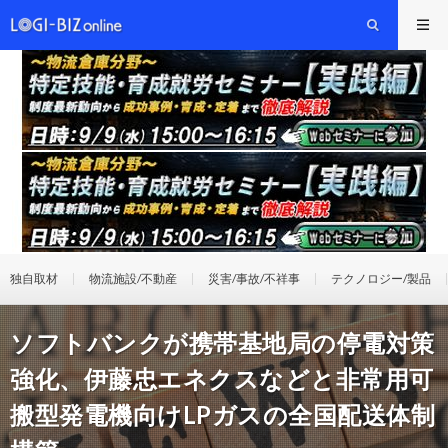
独自取材
物流施設/不動産
災害/事故/不祥事
テクノロジー/製品
ソフトバンクが携帯基地局の停電対策
強化、伊藤忠エネクスなどと非常用可
搬型発電機向けLPガスの全国配送体制