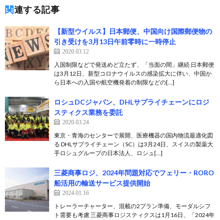
関連する記事
【新型ウイルス】日本郵便、中国向け国際郵便物の
引き受けを3月13日午前零時に一時停止
2020.03.12
入国制限などで発送めど立たず、「当面の間」継続 日本郵便
は3月12日、新型コロナウイルスの感染拡大に伴い、中国か
ら日本への入国や航空機発着の制限などの[…]
ロシュDCジャパン、DHLサプライチェーンにロジ
スティクス業務を委託
2020.03.24
東京・青海のセンターで展開、医療機器の国内物流最適化図
る DHLサプライチェーン（SC）は3月24日、スイスの製薬大
手ロシュグループの日本法人、ロシュ[…]
三菱商事ロジ、2024年問題対応でフェリー・RORO
船活用の輸送サービス提供開始
2024.01.16
トレーラーチャーター、混載の2プラン準備、モーダルシフ
ト需要も考慮 三菱商事ロジスティクスは1月16日、「2024年