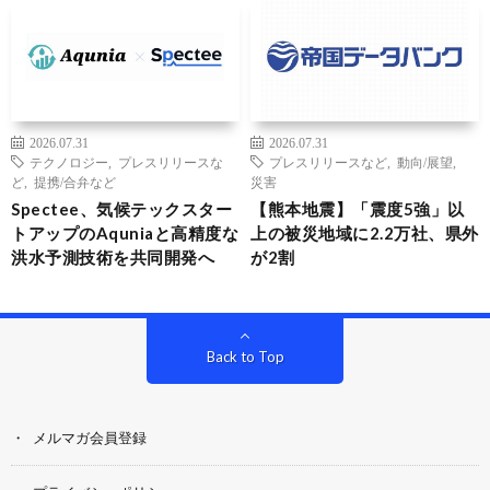
2026.07.31
2026.07.31
テクノロジー
,
プレスリリースな
プレスリリースなど
,
動向/展望
,
ど
,
提携/合弁など
災害
Spectee、気候テックスター
【熊本地震】「震度5強」以
トアップのAquniaと高精度な
上の被災地域に2.2万社、県外
洪水予測技術を共同開発へ
が2割
Back to Top
メルマガ会員登録