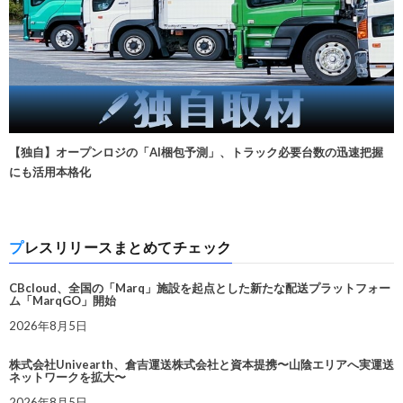
【独自】オープンロジの「AI梱包予測」、トラック必要台数の迅速把握
にも活用本格化
プレスリリースまとめてチェック
CBcloud、全国の「Marq」施設を起点とした新たな配送プラットフォー
ム「MarqGO」開始
2026年8月5日
株式会社Univearth、倉吉運送株式会社と資本提携〜山陰エリアへ実運送
ネットワークを拡大〜
2026年8月5日