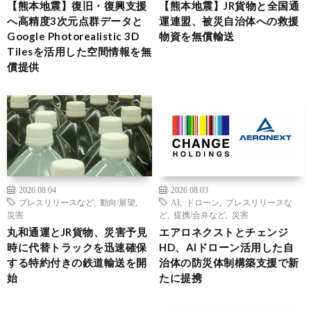
【熊本地震】復旧・復興支援
【熊本地震】JR貨物と全国通
へ高精度3次元点群データと
運連盟、被災自治体への救援
Google Photorealistic 3D
物資を無償輸送
Tilesを活用した空間情報を無
償提供
2026.08.04
2026.08.03
プレスリリースなど
,
動向/展望
,
AI
,
ドローン
,
プレスリリースな
災害
ど
,
提携/合弁など
,
災害
丸和通運とJR貨物、災害予見
エアロネクストとチェンジ
時に代替トラックを迅速確保
HD、AIドローン活用した自
する特約付きの鉄道輸送を開
治体の防災体制構築支援で新
始
たに提携