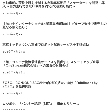
自動車船の荷役中断を抑制する自動車移動用「スケーター」を開発・導
入 ～自力走行できない車両を約5分で移動可能に～
2026年7月27日
【㈱ハナインターナショナル×星清重機運輸㈱】グループ会社で販売力の
更なる強化ねらう
2026年7月27日
東京ミッドタウン八重洲でロボット配送サービスを本格始動
2026年7月27日
上組／コンテナ物流最適化サービスを提供する スタートアップ企業
「OneStream株式会社」への出資のお知らせ
2026年7月21日
ZOZO、BONJOUR SAGANの自社EC拡大に向け「Fulfillment by
ZOZO」を提供開始
2026年7月21日
ロジポケ、「パスキー認証（MFA）」機能をリリース