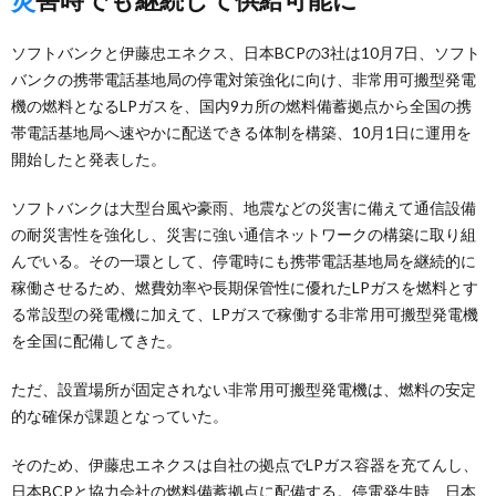
ソフトバンクと伊藤忠エネクス、日本BCPの3社は10月7日、ソフト
バンクの携帯電話基地局の停電対策強化に向け、非常用可搬型発電
機の燃料となるLPガスを、国内9カ所の燃料備蓄拠点から全国の携
帯電話基地局へ速やかに配送できる体制を構築、10月1日に運用を
開始したと発表した。
ソフトバンクは大型台風や豪雨、地震などの災害に備えて通信設備
の耐災害性を強化し、災害に強い通信ネットワークの構築に取り組
んでいる。その一環として、停電時にも携帯電話基地局を継続的に
稼働させるため、燃費効率や長期保管性に優れたLPガスを燃料とす
る常設型の発電機に加えて、LPガスで稼働する非常用可搬型発電機
を全国に配備してきた。
ただ、設置場所が固定されない非常用可搬型発電機は、燃料の安定
的な確保が課題となっていた。
そのため、伊藤忠エネクスは自社の拠点でLPガス容器を充てんし、
日本BCPと協力会社の燃料備蓄拠点に配備する。停電発生時、日本