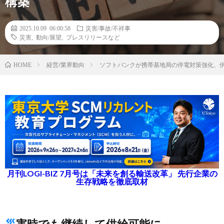
構築
2025.10.09 06:00:58
災害/事故/不祥事
災害
,
動向/展望
,
プレスリリースなど
経営/業界動向
ソフトバンクが携帯基地局の停電対策強化、伊
HOME
月刊LOGI-BIZ 7月号は「未来を創る輸送改革」 先行企業の
生存戦略を徹底取材
災害時でも継続して供給可能に