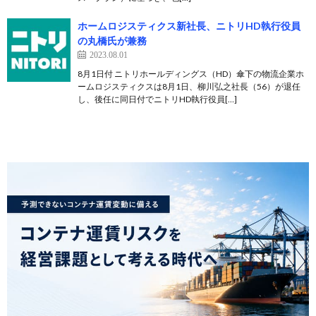
ホームロジスティクス新社長、ニトリHD執行役員
の丸橋氏が兼務
2023.08.01
8月1日付 ニトリホールディングス（HD）傘下の物流企業ホ
ームロジスティクスは8月1日、柳川弘之社長（56）が退任
し、後任に同日付でニトリHD執行役員[…]