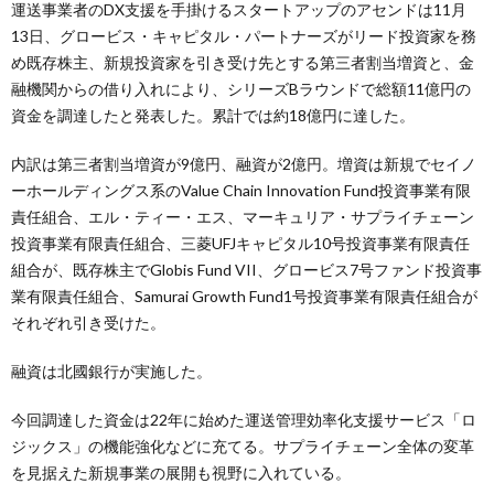
運送事業者のDX支援を手掛けるスタートアップのアセンドは11月
13日、グロービス・キャピタル・パートナーズがリード投資家を務
め既存株主、新規投資家を引き受け先とする第三者割当増資と、金
融機関からの借り入れにより、シリーズBラウンドで総額11億円の
資金を調達したと発表した。累計では約18億円に達した。
内訳は第三者割当増資が9億円、融資が2億円。増資は新規でセイノ
ーホールディングス系のValue Chain Innovation Fund投資事業有限
責任組合、エル・ティー・エス、マーキュリア・サプライチェーン
投資事業有限責任組合、三菱UFJキャピタル10号投資事業有限責任
組合が、既存株主でGlobis Fund VII、グロービス7号ファンド投資事
業有限責任組合、Samurai Growth Fund1号投資事業有限責任組合が
それぞれ引き受けた。
融資は北國銀行が実施した。
今回調達した資金は22年に始めた運送管理効率化支援サービス「ロ
ジックス」の機能強化などに充てる。サプライチェーン全体の変革
を見据えた新規事業の展開も視野に入れている。