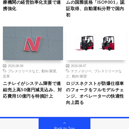
療機関の経営効率化支援で連
ムの国際規格「ISO9001」認
携強化
証取得、自動運転分野で国内
初
2026.08.08
2026.08.07
プレスリリースなど
,
動向/展望
,
テクノロジー
,
プレスリリースな
災害
ど
,
動向/展望
ニチレイがシステム障害で連
ロジスネクストが防爆仕様車
結売上高50億円減見込み、対
のフォークをフルモデルチェ
応費用10億円を特損計上
ンジ、オペレーターの快適性
向上図る
Back to Top