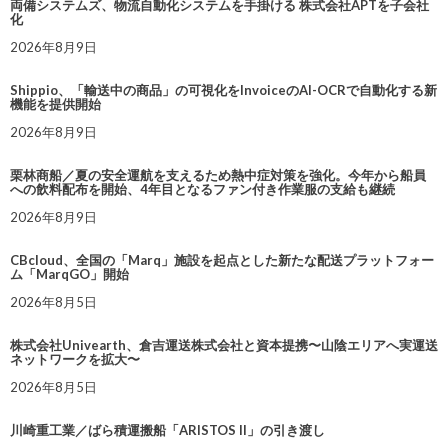
両備システムズ、物流自動化システムを手掛ける 株式会社APTを子会社
化
2026年8月9日
Shippio、「輸送中の商品」の可視化をInvoiceのAI-OCRで自動化する新
機能を提供開始
2026年8月9日
栗林商船／夏の安全運航を支えるため熱中症対策を強化。今年から船員
への飲料配布を開始、4年目となるファン付き作業服の支給も継続
2026年8月9日
CBcloud、全国の「Marq」施設を起点とした新たな配送プラットフォー
ム「MarqGO」開始
2026年8月5日
株式会社Univearth、倉吉運送株式会社と資本提携〜山陰エリアへ実運送
ネットワークを拡大〜
2026年8月5日
川崎重工業／ばら積運搬船「ARISTOS II」の引き渡し