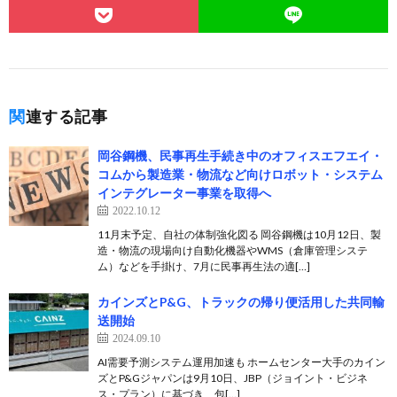
関連する記事
岡谷鋼機、民事再生手続き中のオフィスエフエイ・
コムから製造業・物流など向けロボット・システム
インテグレーター事業を取得へ
2022.10.12
11月末予定、自社の体制強化図る 岡谷鋼機は10月12日、製
造・物流の現場向け自動化機器やWMS（倉庫管理システ
ム）などを手掛け、7月に民事再生法の適[…]
カインズとP&G、トラックの帰り便活用した共同輸
送開始
2024.09.10
AI需要予測システム運用加速も ホームセンター大手のカイン
ズとP&Gジャパンは9月10日、JBP（ジョイント・ビジネ
ス・プラン）に基づき、包[…]