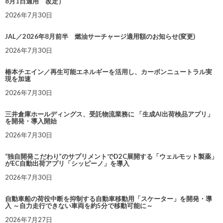
8月1日適用 改定）
2026年7月30日
JAL／2026年8月前半 燃油サーチャージ適用額のお知らせ(変更)
2026年7月30日
椿本チエイン／再生可能エネルギーを活用し、カーボンニュートラル実
現を加速
2026年7月30日
三井倉庫ホールディングス、受託物流業務に 「生成AI出荷検品アプリ」
を開発・導入開始
2026年7月30日
“独自開発こだわり”のサプリメントでD2C展開する「ウェルモット製薬」
がEC自動出荷アプリ「シッピーノ」を導入
2026年7月30日
自動車船の荷役中断を抑制する自動車移動用「スケーター」を開発・導
入 ～自力走行できない車両を約5分で移動可能に～
2026年7月27日