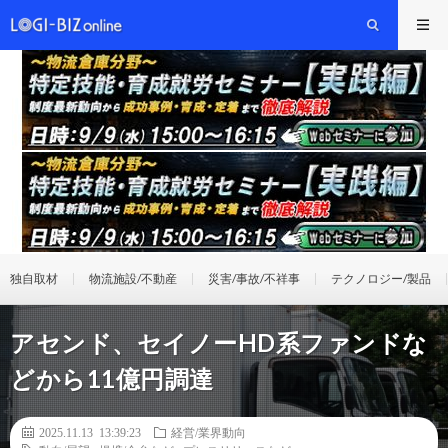
独自取材
物流施設/不動産
災害/事故/不祥事
テクノロジー/製品
アセンド、セイノーHD系ファンドな
どから11億円調達
2025.11.13 13:39:23
経営/業界動向