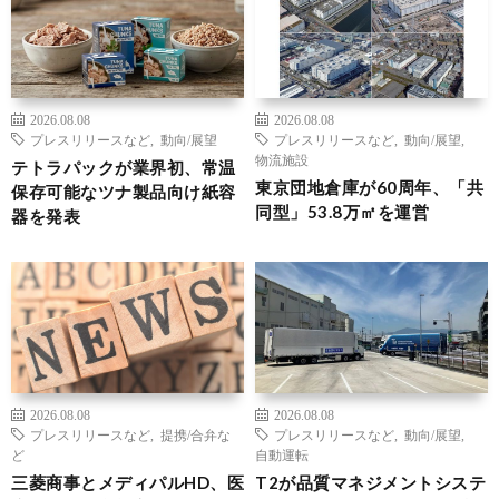
2026.08.08
2026.08.08
プレスリリースなど
,
動向/展望
プレスリリースなど
,
動向/展望
,
物流施設
テトラパックが業界初、常温
東京団地倉庫が60周年、「共
保存可能なツナ製品向け紙容
同型」53.8万㎡を運営
器を発表
2026.08.08
2026.08.08
プレスリリースなど
,
提携/合弁な
プレスリリースなど
,
動向/展望
,
ど
自動運転
三菱商事とメディパルHD、医
T2が品質マネジメントシステ