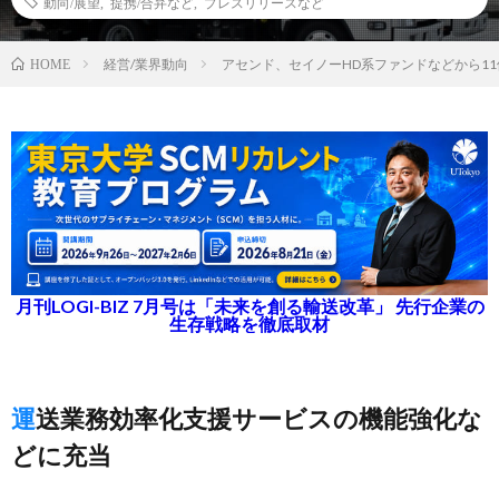
動向/展望
,
提携/合弁など
,
プレスリリースなど
経営/業界動向
アセンド、セイノーHD系ファンドなどから1
HOME
月刊LOGI-BIZ 7月号は「未来を創る輸送改革」 先行企業の
生存戦略を徹底取材
運送業務効率化支援サービスの機能強化な
どに充当