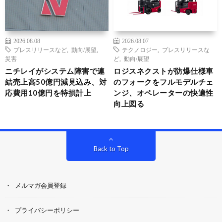
2026.08.08
2026.08.07
プレスリリースなど
,
動向/展望
,
テクノロジー
,
プレスリリースな
災害
ど
,
動向/展望
ニチレイがシステム障害で連
ロジスネクストが防爆仕様車
結売上高50億円減見込み、対
のフォークをフルモデルチェ
応費用10億円を特損計上
ンジ、オペレーターの快適性
向上図る
Back to Top
メルマガ会員登録
プライバシーポリシー