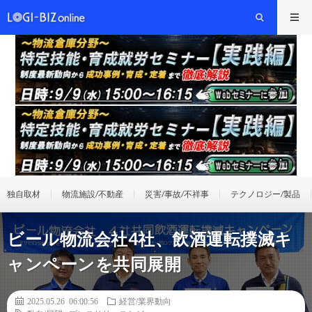
独自取材
物流施設/不動産
災害/事故/不祥事
テクノロジー/製品
ビール物流会社4社、飲酒運転撲滅キ
ャンペーンを共同展開
2025.05.26 06:00:56
経営/業界動向