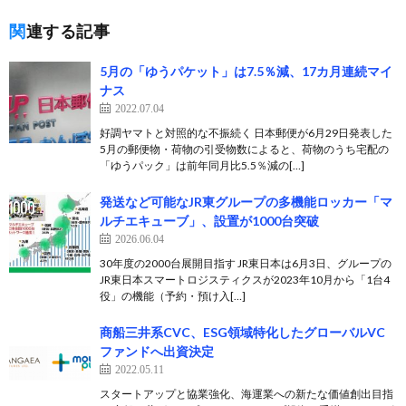
関連する記事
5月の「ゆうパケット」は7.5％減、17カ月連続マイ
ナス
2022.07.04
好調ヤマトと対照的な不振続く 日本郵便が6月29日発表した
5月の郵便物・荷物の引受物数によると、荷物のうち宅配の
「ゆうパック」は前年同月比5.5％減の[…]
発送など可能なJR東グループの多機能ロッカー「マ
ルチエキューブ」、設置が1000台突破
2026.06.04
30年度の2000台展開目指す JR東日本は6月3日、グループの
JR東日本スマートロジスティクスが2023年10月から「1台4
役」の機能（予約・預け入[…]
商船三井系CVC、ESG領域特化したグローバルVC
ファンドへ出資決定
2022.05.11
スタートアップと協業強化、海運業への新たな価値創出目指