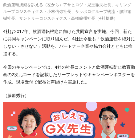
飲酒運転撲滅を訴える（左から）アサヒロジ・児玉徹夫社長、キリング
ループロジスティクス・小林信弥社長、サッポログループ物流・服部祐
樹社長、サントリーロジスティクス・髙橋範州社長（4社提供）
4社は2017年、飲酒運転根絶に向けた共同宣言を実施。今回、新た
に共同キャンペーンに取り組んだ。4社は今後も「飲酒運転を絶対に
しない・させない」活動を、パートナー企業や協力会社とともに推
進する。
今回のキャンペーンでは、4社の社長コメントと飲酒運転防止教育動
画の2次元コードを記載したリーフレットやキャンペーンポスターを
作成、現場受付で配布と声掛けを実施した。
（藤原秀行）