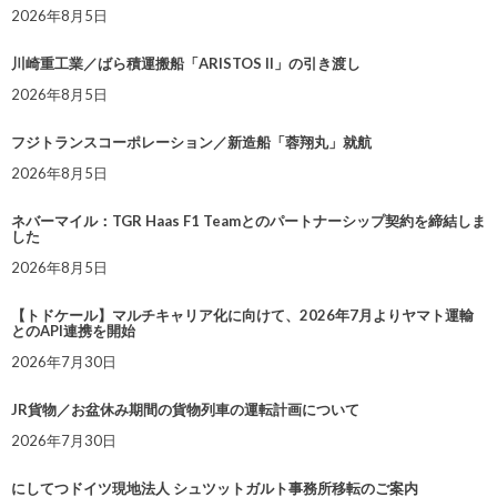
2026年8月5日
川崎重工業／ばら積運搬船「ARISTOS II」の引き渡し
2026年8月5日
フジトランスコーポレーション／新造船「蓉翔丸」就航
2026年8月5日
ネバーマイル：TGR Haas F1 Teamとのパートナーシップ契約を締結しま
した
2026年8月5日
【トドケール】マルチキャリア化に向けて、2026年7月よりヤマト運輸
とのAPI連携を開始
2026年7月30日
JR貨物／お盆休み期間の貨物列車の運転計画について
2026年7月30日
にしてつドイツ現地法人 シュツットガルト事務所移転のご案内