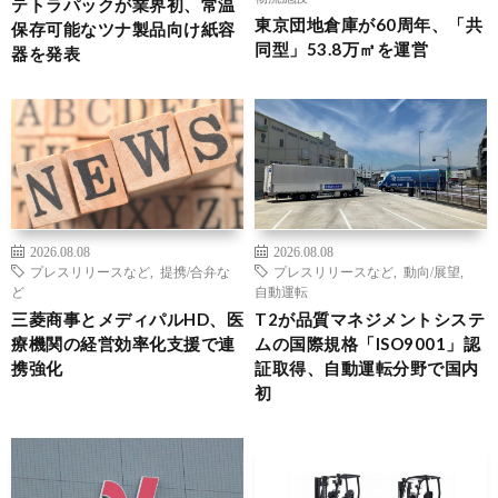
テトラパックが業界初、常温
東京団地倉庫が60周年、「共
保存可能なツナ製品向け紙容
同型」53.8万㎡を運営
器を発表
2026.08.08
2026.08.08
プレスリリースなど
,
提携/合弁な
プレスリリースなど
,
動向/展望
,
ど
自動運転
三菱商事とメディパルHD、医
T2が品質マネジメントシステ
療機関の経営効率化支援で連
ムの国際規格「ISO9001」認
携強化
証取得、自動運転分野で国内
初