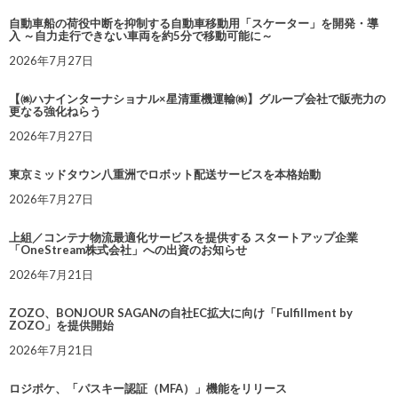
自動車船の荷役中断を抑制する自動車移動用「スケーター」を開発・導
入 ～自力走行できない車両を約5分で移動可能に～
2026年7月27日
【㈱ハナインターナショナル×星清重機運輸㈱】グループ会社で販売力の
更なる強化ねらう
2026年7月27日
東京ミッドタウン八重洲でロボット配送サービスを本格始動
2026年7月27日
上組／コンテナ物流最適化サービスを提供する スタートアップ企業
「OneStream株式会社」への出資のお知らせ
2026年7月21日
ZOZO、BONJOUR SAGANの自社EC拡大に向け「Fulfillment by
ZOZO」を提供開始
2026年7月21日
ロジポケ、「パスキー認証（MFA）」機能をリリース