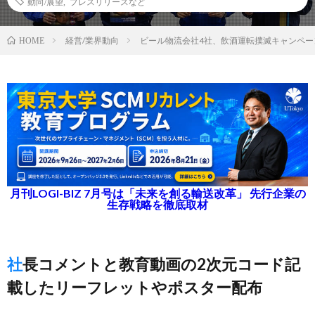
動向/展望
,
プレスリリースなど
経営/業界動向
ビール物流会社4社、飲酒運転撲滅キャンペー
HOME
月刊LOGI-BIZ 7月号は「未来を創る輸送改革」 先行企業の
生存戦略を徹底取材
社長コメントと教育動画の2次元コード記
載したリーフレットやポスター配布