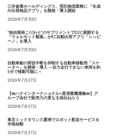
三井倉庫ホールディングス、受託物流業務に 「生成
AI出荷検品アプリ」を開発・導入開始
2026年7月30日
“独自開発こだわり”のサプリメントでD2C展開する
「ウェルモット製薬」がEC自動出荷アプリ「シッピ
ーノ」を導入
2026年7月30日
自動車船の荷役中断を抑制する自動車移動用「スケ
ーター」を開発・導入 ～自力走行できない車両を約
5分で移動可能に～
2026年7月27日
【㈱ハナインターナショナル×星清重機運輸㈱】グ
ループ会社で販売力の更なる強化ねらう
2026年7月27日
東京ミッドタウン八重洲でロボット配送サービスを
本格始動
2026年7月27日