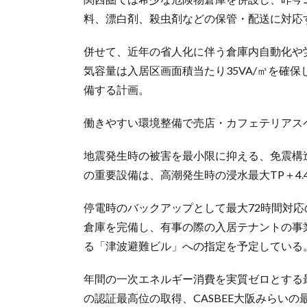
料、漂白剤、殺虫剤などの保管・配送に対応
併せて、近年の省人化に伴う倉庫内自動化や
気容量は入居区画面積当たり35VA/㎡を確
備する計画。
働きやすい環境整備で売店・カフェテリアス
地震発生時の被害を最小限に抑える、免震構
の重要設備は、高潮発生時の浸水最大TP＋4.
停電時のバックアップとして最大72時間対
倉庫を完備し、有事の際の入居テナントの事
る「津波避難ビル」への指定を予定している
年間の一次エネルギー消費を実質ゼロとする最高ランク
の認証最高位の取得、CASBEE大阪みらい