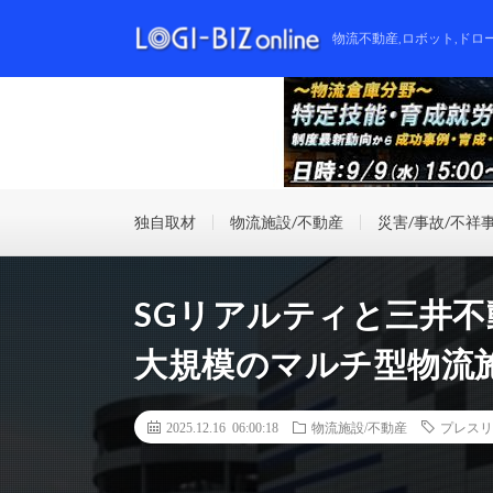
物流不動産,ロボット,ドロ
独自取材
物流施設/不動産
災害/事故/不祥
SGリアルティと三井不
大規模のマルチ型物流
2025.12.16 06:00:18
物流施設/不動産
プレスリ