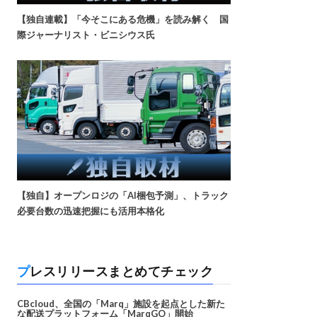
【独自連載】「今そこにある危機」を読み解く 国
際ジャーナリスト・ビニシウス氏
【独自】オープンロジの「AI梱包予測」、トラック
必要台数の迅速把握にも活用本格化
プレスリリースまとめてチェック
CBcloud、全国の「Marq」施設を起点とした新た
な配送プラットフォーム「MarqGO」開始