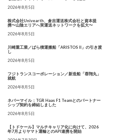
2026年8月5日
株式会社Univearth、倉吉運送株式会社と資本提
携〜山陰エリアへ実運送ネットワークを拡大〜
2026年8月5日
川崎重工業／ばら積運搬船「ARISTOS II」の引き渡
し
2026年8月5日
フジトランスコーポレーション／新造船「蓉翔丸」
就航
2026年8月5日
ネバーマイル：TGR Haas F1 Teamとのパートナー
シップ契約を締結しました
2026年8月5日
【トドケール】マルチキャリア化に向けて、2026
年7月よりヤマト運輸とのAPI連携を開始
2026年7月30日