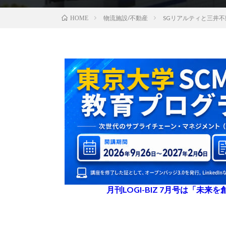
物流施設/不動産
SGリアルティと三井
HOME
月刊LOGI-BIZ 7月号は「未