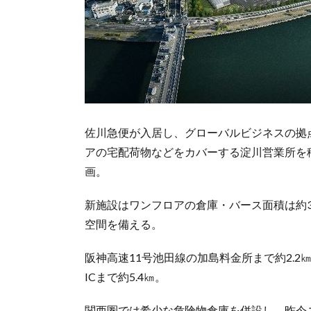
佐川急便が入居し、グローバルビジネスの拠
アの宅配荷物などをカバーする淀川営業所を移
画。
新施設はワンフロアの倉庫・バース面積は約
空間を備える。
阪神高速11号池田線の加島料金所まで約2.2
ICまで約5.4㎞。
関西圏では希少な危険物倉庫を併設し、昨今