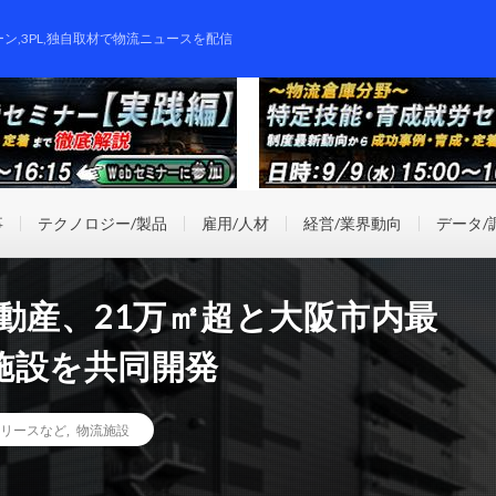
ーン,3PL,独自取材で物流ニュースを配信
事
テクノロジー/製品
雇用/人材
経営/業界動向
データ/
動産、21万㎡超と大阪市内最
施設を共同開発
リースなど
,
物流施設