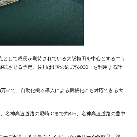
点として成長が期待されている大阪梅田を中心とするエリ
転させる予定。佐川は1階の約1万6000㎡を利用する計
3万㎡で、自動化機器導入による機械化にも対応できる大
㎞、名神高速道路の尼崎ICまで約4㎞、名神高速道路の豊中
ニーズが高まるリチウムイオンバッテリーや化粧品、塗