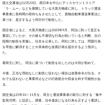
国土交通省は12月23日、西日本を中心にディスカウントストア
「ラ・ムー」などを展開している大黒天物産に対し、トラック運送
事業者に長時間の荷待ちをさせたとして、貨物自動車運送事業法に
基づき、是正するよう同日付で勧告した。
国交省によると、大黒天物産には2023年9月、同法に則って是正を
要請していたが、その後も不適切な行為が続いていると判断、次の
段階の勧告を実施し、社名を公表した。同社に対しては、問題行為
を早急に解消することや具体的な改善計画を提出するよう指示し
た。
着荷主に対し、同法に基づいて勧告を出したのは今回が初めて。
今後、正当な理由なしに勧告に従わない場合は改善命令が出る。そ
れでも従わないと事業停止などの行政処分や罰金を科す可能性があ
る。
国交省は25年10～11月を、荷主と運送事業者の取引に対する「集中
監視月間」と設定し、調査。法令違反になる行為を正すよう要請し