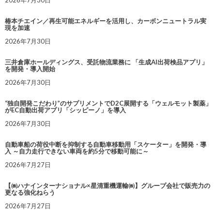
2026年7月30日
椿本チエイン／再生可能エネルギーを活用し、カーボンニュートラル実
現を加速
2026年7月30日
三井倉庫ホールディングス、受託物流業務に 「生成AI出荷検品アプリ」
を開発・導入開始
2026年7月30日
“独自開発こだわり”のサプリメントでD2C展開する「ウェルモット製薬」
がEC自動出荷アプリ「シッピーノ」を導入
2026年7月30日
自動車船の荷役中断を抑制する自動車移動用「スケーター」を開発・導
入 ～自力走行できない車両を約5分で移動可能に～
2026年7月27日
【㈱ハナインターナショナル×星清重機運輸㈱】グループ会社で販売力の
更なる強化ねらう
2026年7月27日