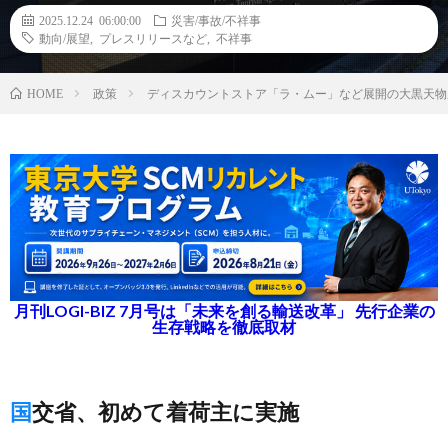
2025.12.24 06:00:00
災害/事故/不祥事
動向/展望
,
プレスリリースなど
,
不祥事
政策
ディスカウントストア「ラ・ムー」など展開の大黒天物
HOME
月刊LOGI-BIZ 7月号は「未来を創る輸送改革」 先行企業の
生存戦略を徹底取材
国交省、初めて着荷主に実施