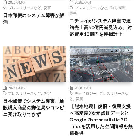
2026.08.08
2026.08.08
プレスリリースなど
,
災害
プレスリリースなど
,
動向/展望
,
災害
日本郵便のシステム障害が解
ニチレイがシステム障害で連
消
結売上高50億円減見込み、対
応費用10億円を特損計上
2026.08.08
2026.08.05
プレスリリースなど
,
災害
テクノロジー
,
プレスリリースな
ど
,
災害
日本郵便でシステム障害、通
【熊本地震】復旧・復興支援
販購入商品の郵便局やコンビ
へ高精度3次元点群データと
ニ受け取りできず
Google Photorealistic 3D
Tilesを活用した空間情報を無
償提供