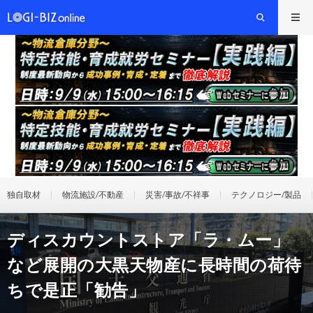
独自取材
物流施設/不動産
災害/事故/不祥事
テクノロジー/製品
ディスカウントストア「ラ・ムー」
など展開の大黒天物産に長時間の荷待
ちで是正「勧告」