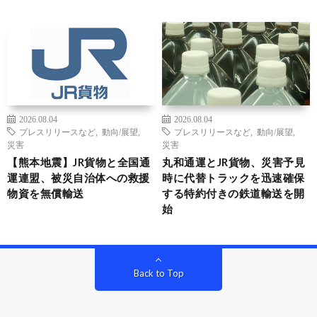
2026.08.04
2026.08.04
プレスリリースなど
,
動向/展望
,
プレスリリースなど
,
動向/展望
,
災害
災害
【熊本地震】JR貨物と全国通
丸和通運とJR貨物、災害予見
運連盟、被災自治体への救援
時に代替トラックを迅速確保
物資を無償輸送
する特約付きの鉄道輸送を開
始
Back to Top