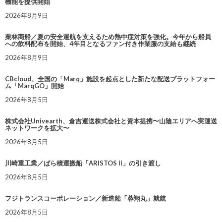
機能を提供開始
2026年8月9日
栗林商船／夏の安全運航を支えるため熱中症対策を強化。今年から船員
への飲料配布を開始、4年目となるファン付き作業服の支給も継続
2026年8月9日
CBcloud、全国の「Marq」施設を起点とした新たな配送プラットフォー
ム「MarqGO」開始
2026年8月5日
株式会社Univearth、倉吉運送株式会社と資本提携〜山陰エリアへ実運送
ネットワークを拡大〜
2026年8月5日
川崎重工業／ばら積運搬船「ARISTOS II」の引き渡し
2026年8月5日
フジトランスコーポレーション／新造船「蓉翔丸」就航
2026年8月5日