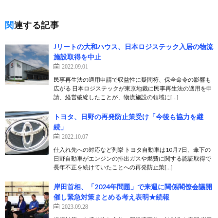
関連する記事
Jリートの大和ハウス、日本ロジステック入居の物流
施設取得を中止
2022.09.01
民事再生法の適用申請で収益性に疑問符、保全命令の影響も
広がる 日本ロジステックが東京地裁に民事再生法の適用を申
請、経営破綻したことが、物流施設の領域に[…]
トヨタ、日野の再発防止策受け「今後も協力を継
続」
2022.10.07
仕入れ先への対応など列挙 トヨタ自動車は10月7日、傘下の
日野自動車がエンジンの排出ガスや燃費に関する認証取得で
長年不正を続けていたことへの再発防止策[…]
岸田首相、「2024年問題」で来週に関係閣僚会議開
催し緊急対策まとめる考え表明★続報
2023.09.28