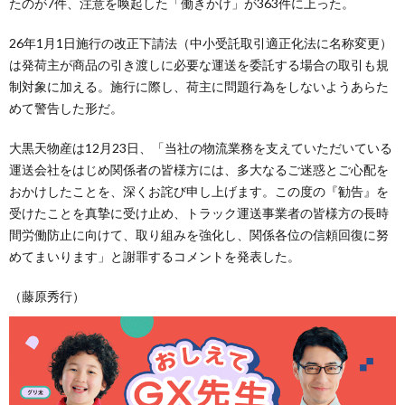
たのが7件、注意を喚起した「働きかけ」が363件に上った。
26年1月1日施行の改正下請法（中小受託取引適正化法に名称変更）
は発荷主が商品の引き渡しに必要な運送を委託する場合の取引も規
制対象に加える。施行に際し、荷主に問題行為をしないようあらた
めて警告した形だ。
大黒天物産は12月23日、「当社の物流業務を支えていただいている
運送会社をはじめ関係者の皆様方には、多大なるご迷惑とご心配を
おかけしたことを、深くお詫び申し上げます。この度の『勧告』を
受けたことを真摯に受け止め、トラック運送事業者の皆様方の長時
間労働防止に向けて、取り組みを強化し、関係各位の信頼回復に努
めてまいります」と謝罪するコメントを発表した。
（藤原秀行）