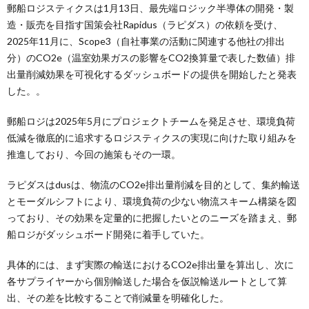
郵船ロジスティクスは1月13日、最先端ロジック半導体の開発・製
造・販売を目指す国策会社Rapidus（ラピダス）の依頼を受け、
2025年11月に、Scope3（自社事業の活動に関連する他社の排出
分）のCO2e（温室効果ガスの影響をCO2換算量で表した数値）排
出量削減効果を可視化するダッシュボードの提供を開始したと発表
した。。
郵船ロジは2025年5月にプロジェクトチームを発足させ、環境負荷
低減を徹底的に追求するロジスティクスの実現に向けた取り組みを
推進しており、今回の施策もその一環。
ラピダスはdusは、物流のCO2e排出量削減を目的として、集約輸送
とモーダルシフトにより、環境負荷の少ない物流スキーム構築を図
っており、その効果を定量的に把握したいとのニーズを踏まえ、郵
船ロジがダッシュボード開発に着手していた。
具体的には、まず実際の輸送におけるCO2e排出量を算出し、次に
各サプライヤーから個別輸送した場合を仮説輸送ルートとして算
出、その差を比較することで削減量を明確化した。