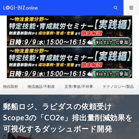
独自取材
物流施設/不動産
災害/事故/不祥事
テクノロジー/製品
郵船ロジ、ラピダスの依頼受け
Scope3の「CO2e」排出量削減効果を
可視化するダッシュボード開発