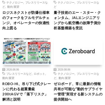
テクノロジー
,
プレスリリースな
テクノロジー
,
プレスリリースな
ど
,
動向/展望
ど
ロジスネクストが防爆仕様車
量子技術のエー・スター・ク
のフォークをフルモデルチェ
ォンタム、JALエンジニアリ
ンジ、オペレーターの快適性
ングから航空機の故障予測分
向上図る
析基盤構築を受託
2026.08.06
2026.08.06
プレスリリースなど
,
ロボット
,
テクノロジー
,
プレスリリースな
動向/展望
ど
,
動向/展望
ROBO-HI、吊り下げ式クレー
ゼロボード、常に最新の情報
ンに代わる超重量級
共有が可能な“動的サプライヤ
200tAGVで「落下リスク」
ー管理”実現する新システムの
解消と説明
提供開始へ