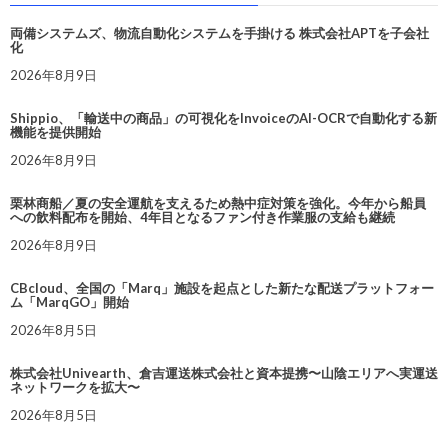
両備システムズ、物流自動化システムを手掛ける 株式会社APTを子会社
化
2026年8月9日
Shippio、「輸送中の商品」の可視化をInvoiceのAI-OCRで自動化する新
機能を提供開始
2026年8月9日
栗林商船／夏の安全運航を支えるため熱中症対策を強化。今年から船員
への飲料配布を開始、4年目となるファン付き作業服の支給も継続
2026年8月9日
CBcloud、全国の「Marq」施設を起点とした新たな配送プラットフォー
ム「MarqGO」開始
2026年8月5日
株式会社Univearth、倉吉運送株式会社と資本提携〜山陰エリアへ実運送
ネットワークを拡大〜
2026年8月5日