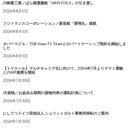
川崎重工業／ばら積運搬船「ARISTOS II」の引き渡し
2026年8月5日
フジトランスコーポレーション／新造船「蓉翔丸」就航
2026年8月5日
ネバーマイル：TGR Haas F1 Teamとのパートナーシップ契約を締結しま
した
2026年8月5日
【トドケール】マルチキャリア化に向けて、2026年7月よりヤマト運輸
とのAPI連携を開始
2026年7月30日
JR貨物／お盆休み期間の貨物列車の運転計画について
2026年7月30日
にしてつドイツ現地法人 シュツットガルト事務所移転のご案内
2026年7月30日