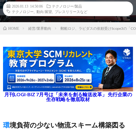
2026.01.13 14:50:06
テクノロジー/製品
テクノロジー
,
動向/展望
,
プレスリリースなど
経営/業界動向
郵船ロジ、ラピダスの依頼受けScope3の「
HOME
月刊LOGI-BIZ 7月号は「未来を創る輸送改革」 先行企業の
生存戦略を徹底取材
環境負荷の少ない物流スキーム構築図る