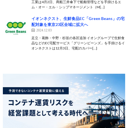
工業は4月2日、商船三井傘下で船舶管理などを手掛けるエ
ム・オー・エル・シップマネージメント（M[…]
イオンネクスト、生鮮食品EC「Green Beans」の宅
配対象を東京23区全域に拡大へ
2024.12.03
足立・葛飾・中野・杉並の各区追加 イオングループで生鮮食
品などのEC宅配サービス「グリーンビーンズ」を手掛けるイ
オンネクストは12月3日、宅配のカバー[…]