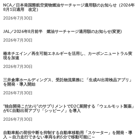
NCA／日本発国際航空貨物燃油サーチャージ適用額のお知らせ（2026年
8月1日適用 改定）
2026年7月30日
JAL／2026年8月前半 燃油サーチャージ適用額のお知らせ(変更)
2026年7月30日
椿本チエイン／再生可能エネルギーを活用し、カーボンニュートラル実
現を加速
2026年7月30日
三井倉庫ホールディングス、受託物流業務に 「生成AI出荷検品アプリ」
を開発・導入開始
2026年7月30日
“独自開発こだわり”のサプリメントでD2C展開する「ウェルモット製薬」
がEC自動出荷アプリ「シッピーノ」を導入
2026年7月30日
自動車船の荷役中断を抑制する自動車移動用「スケーター」を開発・導
入 ～自力走行できない車両を約5分で移動可能に～