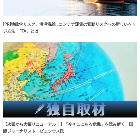
[PR]地政学リスク、港湾混雑…コンテナ運賃の変動リスクへの新しいヘッ
ジ方法「FFA」とは
【次回から大幅リニューアル！】「今そこにある危機」を読み解く 国
際ジャーナリスト・ビニシウス氏