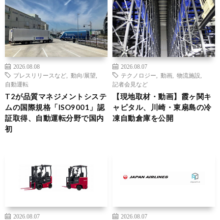
2026.08.08
2026.08.07
プレスリリースなど
,
動向/展望
,
テクノロジー
,
動画
,
物流施設
,
自動運転
記者会見など
T2が品質マネジメントシステ
【現地取材・動画】霞ヶ関キ
ムの国際規格「ISO9001」認
ャピタル、川崎・東扇島の冷
証取得、自動運転分野で国内
凍自動倉庫を公開
初
2026.08.07
2026.08.07