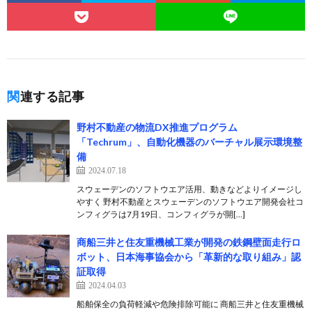
関連する記事
野村不動産の物流DX推進プログラム
「Techrum」、自動化機器のバーチャル展示環境整
備
2024.07.18
スウェーデンのソフトウエア活用、動きなどよりイメージし
やすく 野村不動産とスウェーデンのソフトウエア開発会社コ
ンフィグラは7月19日、コンフィグラが開[…]
商船三井と住友重機械工業が開発の鉄鋼壁面走行ロ
ボット、日本海事協会から「革新的な取り組み」認
証取得
2024.04.03
船舶保全の負荷軽減や危険排除可能に 商船三井と住友重機械