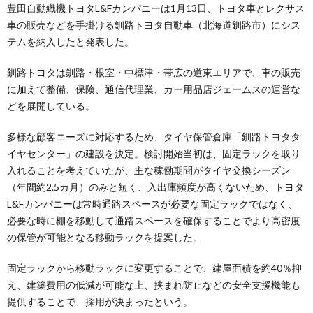
豊田自動織機トヨタL&Fカンパニーは1月13日、トヨタ車とレクサス
車の販売などを手掛ける釧路トヨタ自動車（北海道釧路市）にシス
テムを納入したと発表した。
釧路トヨタは釧路・根室・中標津・帯広の道東エリアで、車の販売
に加えて整備、保険、通信代理業、カー用品店ジェームスの運営な
どを展開している。
多様な顧客ニーズに対応するため、タイヤ保管倉庫「釧路トヨタタ
イヤセンター」の建設を決定。検討開始当初は、固定ラックを取り
入れることを考えていたが、主な稼働期間がタイヤ交換シーズン
（年間約2.5カ月）のみと短く、入出庫頻度が高くないため、トヨタ
L&Fカンパニーは常時通路スペースが必要な固定ラックではなく、
必要な時に棚を移動して通路スペースを確保することでより高密度
の保管が可能となる移動ラックを提案した。
固定ラックから移動ラックに変更することで、建屋面積を約40％抑
え、建築費用の低減が可能な上、挟まれ防止などの安全支援機能も
提供することで、採用が決まったという。