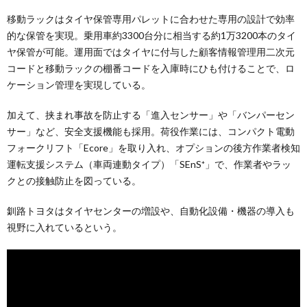
移動ラックはタイヤ保管専用パレットに合わせた専用の設計で効率
的な保管を実現。乗用車約3300台分に相当する約1万3200本のタイ
ヤ保管が可能。運用面ではタイヤに付与した顧客情報管理用二次元
コードと移動ラックの棚番コードを入庫時にひも付けることで、ロ
ケーション管理を実現している。
加えて、挟まれ事故を防止する「進入センサー」や「バンパーセン
サー」など、安全支援機能も採用。荷役作業には、コンパクト電動
フォークリフト「Ecore」を取り入れ、オプションの後方作業者検知
運転支援システム（車両連動タイプ）「SEnS⁺」で、作業者やラッ
クとの接触防止を図っている。
釧路トヨタはタイヤセンターの増設や、自動化設備・機器の導入も
視野に入れているという。