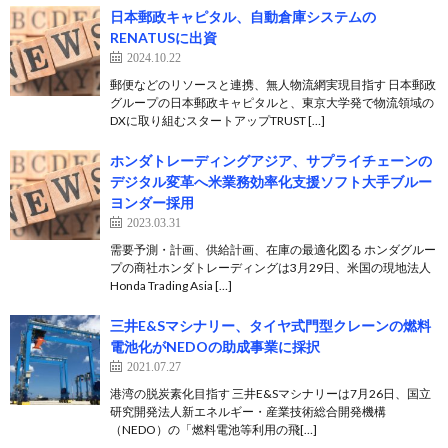
日本郵政キャピタル、自動倉庫システムの
RENATUSに出資
2024.10.22
郵便などのリソースと連携、無人物流網実現目指す 日本郵政
グループの日本郵政キャピタルと、東京大学発で物流領域の
DXに取り組むスタートアップTRUST […]
ホンダトレーディングアジア、サプライチェーンの
デジタル変革へ米業務効率化支援ソフト大手ブルー
ヨンダー採用
2023.03.31
需要予測・計画、供給計画、在庫の最適化図る ホンダグルー
プの商社ホンダトレーディングは3月29日、米国の現地法人
Honda Trading Asia […]
三井E&Sマシナリー、タイヤ式門型クレーンの燃料
電池化がNEDOの助成事業に採択
2021.07.27
港湾の脱炭素化目指す 三井E&Sマシナリーは7月26日、国立
研究開発法人新エネルギー・産業技術総合開発機構
（NEDO）の「燃料電池等利用の飛[…]