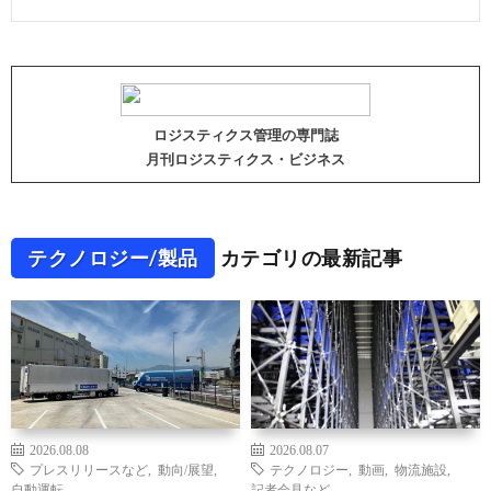
ロジスティクス管理の専門誌
月刊ロジスティクス・ビジネス
テクノロジー/製品
カテゴリの最新記事
2026.08.08
2026.08.07
プレスリリースなど
,
動向/展望
,
テクノロジー
,
動画
,
物流施設
,
自動運転
記者会見など