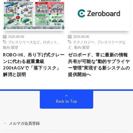
2026.08.06
2026.08.06
プレスリリースなど
,
ロボット
,
テクノロジー
,
プレスリリースな
動向/展望
ど
,
動向/展望
ROBO-HI、吊り下げ式クレー
ゼロボード、常に最新の情報
ンに代わる超重量級
共有が可能な“動的サプライヤ
200tAGVで「落下リスク」
ー管理”実現する新システムの
解消と説明
提供開始へ
Back to Top
メルマガ会員登録