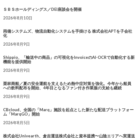
ＳＢＳホールディングス／DEI座談会を開催
2026年8月10日
両備システムズ、物流自動化システムを手掛ける 株式会社APTを子会社
化
2026年8月9日
Shippio、「輸送中の商品」の可視化をInvoiceのAI-OCRで自動化する新
機能を提供開始
2026年8月9日
栗林商船／夏の安全運航を支えるため熱中症対策を強化。今年から船員
への飲料配布を開始、4年目となるファン付き作業服の支給も継続
2026年8月9日
CBcloud、全国の「Marq」施設を起点とした新たな配送プラットフォー
ム「MarqGO」開始
2026年8月5日
株式会社Univearth、倉吉運送株式会社と資本提携〜山陰エリアへ実運送