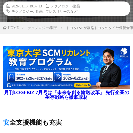
2026.01.13 19:37:13
テクノロジー/製品
テクノロジー
,
動画
,
プレスリリースなど
テクノロジー/製品
トヨタL&Fが釧路トヨタのタイヤ保管倉
HOME
月刊LOGI-BIZ 7月号は「未来を創る輸送改革」 先行企業の
生存戦略を徹底取材
安全支援機能も充実