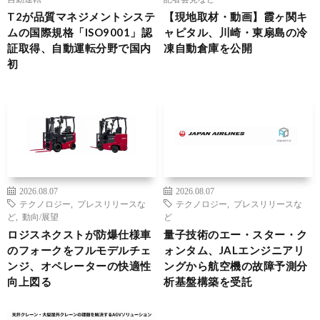
T2が品質マネジメントシステ
【現地取材・動画】霞ヶ関キ
ムの国際規格「ISO9001」認
ャピタル、川崎・東扇島の冷
証取得、自動運転分野で国内
凍自動倉庫を公開
初
2026.08.07
2026.08.07
テクノロジー
,
プレスリリースな
テクノロジー
,
プレスリリースな
ど
,
動向/展望
ど
ロジスネクストが防爆仕様車
量子技術のエー・スター・ク
のフォークをフルモデルチェ
ォンタム、JALエンジニアリ
ンジ、オペレーターの快適性
ングから航空機の故障予測分
向上図る
析基盤構築を受託