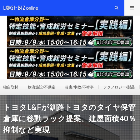
独自取材
物流施設/不動産
災害/事故/不祥事
テクノロジー/製品
トヨタL&Fが釧路トヨタのタイヤ保管
倉庫に移動ラック提案、建屋面積40％
抑制など実現