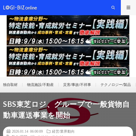
独自取材
物流施設/不動産
災害/事故/不祥事
テクノロジー/製品
SBS東芝ロジ、グループで一般貨物自
動車運送事業を開始
2026.01.14 06:00:09
経営/業界動向