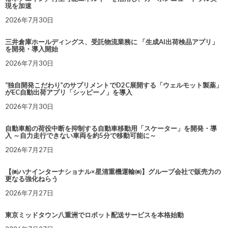
現を加速
2026年7月30日
三井倉庫ホールディングス、受託物流業務に 「生成AI出荷検品アプリ」
を開発・導入開始
2026年7月30日
“独自開発こだわり”のサプリメントでD2C展開する「ウェルモット製薬」
がEC自動出荷アプリ「シッピーノ」を導入
2026年7月30日
自動車船の荷役中断を抑制する自動車移動用「スケーター」を開発・導
入 ～自力走行できない車両を約5分で移動可能に～
2026年7月27日
【㈱ハナインターナショナル×星清重機運輸㈱】グループ会社で販売力の
更なる強化ねらう
2026年7月27日
東京ミッドタウン八重洲でロボット配送サービスを本格始動