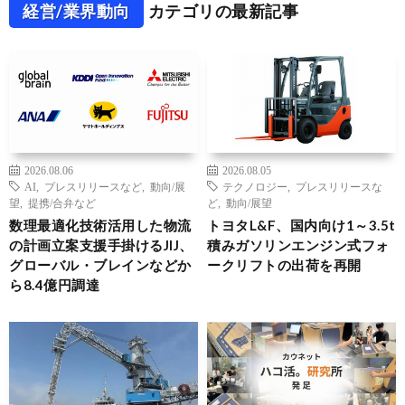
経営/業界動向
カテゴリの最新記事
2026.08.06
2026.08.05
AI
,
プレスリリースなど
,
動向/展
テクノロジー
,
プレスリリースな
望
,
提携/合弁など
ど
,
動向/展望
数理最適化技術活用した物流
トヨタL&F、国内向け1～3.5t
の計画立案支援手掛けるJIJ、
積みガソリンエンジン式フォ
グローバル・ブレインなどか
ークリフトの出荷を再開
ら8.4億円調達