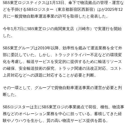
SBS東芝ロジスティクスは1月13日、傘下で物流拠点の管理・運営な
どを手掛けるSBSロジスター（東京都新宿区西新宿）はが2025年12
月に一般貨物自動車運送事業の許可を取得したと発表した。
今年1月7日にSBS東芝ロジの南関東支店（川崎市）で実運行を開始
した。
SBS東芝グループは2010年以降、効率性を鑑みて運送業務を全て外
部に委託していた。しかし、トラックドライバー不足などの環境変
化を考慮し、輸送サービスを安定的に提供するために輸送リソース
の確保、安全輸送技術の探究、トラック関連の法改正対応、コスト
上昇対応などへの課題に対応することが必要と判断。
その一環として、グループで貨物自動車運送事業の運営が必要と判
断した。
SBSロジスターは主にSBS東芝ロジの事業拠点で荷役、梱包、物流事
務などのオペレーション業務を中心に担っている。蓄積してきた経
験やノウハウを生かし、質の高い物流サービス提供を図る。