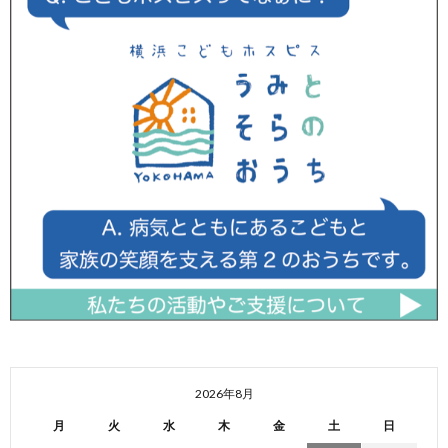
2026年8月
月
火
水
木
金
土
日