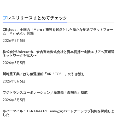
プレスリリースまとめてチェック
CBcloud、全国の「Marq」施設を起点とした新たな配送プラットフォー
ム「MarqGO」開始
2026年8月5日
株式会社Univearth、倉吉運送株式会社と資本提携〜山陰エリアへ実運送
ネットワークを拡大〜
2026年8月5日
川崎重工業／ばら積運搬船「ARISTOS II」の引き渡し
2026年8月5日
フジトランスコーポレーション／新造船「蓉翔丸」就航
2026年8月5日
ネバーマイル：TGR Haas F1 Teamとのパートナーシップ契約を締結しま
した