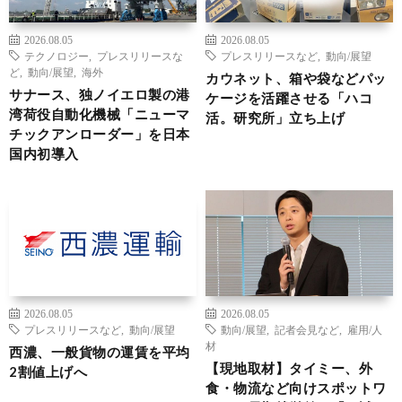
2026.08.05
2026.08.05
テクノロジー
,
プレスリリースな
プレスリリースなど
,
動向/展望
ど
,
動向/展望
,
海外
カウネット、箱や袋などパッ
サナース、独ノイエロ製の港
ケージを活躍させる「ハコ
湾荷役自動化機械「ニューマ
活。研究所」立ち上げ
チックアンローダー」を日本
国内初導入
2026.08.05
2026.08.05
プレスリリースなど
,
動向/展望
動向/展望
,
記者会見など
,
雇用/人
材
西濃、一般貨物の運賃を平均
【現地取材】タイミー、外
2割値上げへ
食・物流など向けスポットワ