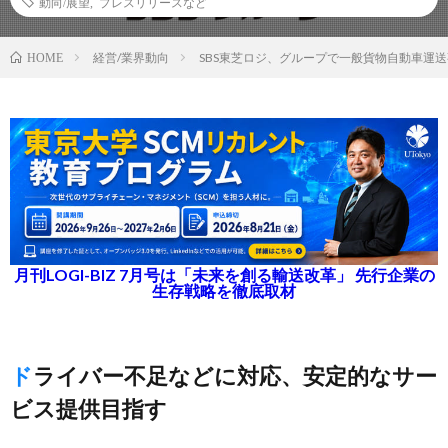
動向/展望
,
プレスリリースなど
経営/業界動向
SBS東芝ロジ、グループで一般貨物自動車運
HOME
月刊LOGI-BIZ 7月号は「未来を創る輸送改革」 先行企業の
生存戦略を徹底取材
ドライバー不足などに対応、安定的なサー
ビス提供目指す