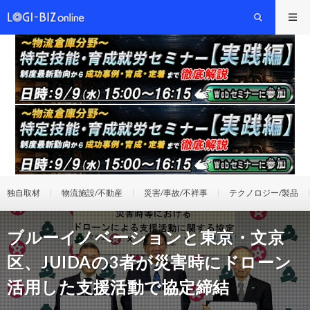
独自取材
物流施設/不動産
災害/事故/不祥事
テクノロジー/製品
ブルーイノベーションと東京・文京
区、JUIDAの3者が災害時にドローン
活用した支援活動で協定締結