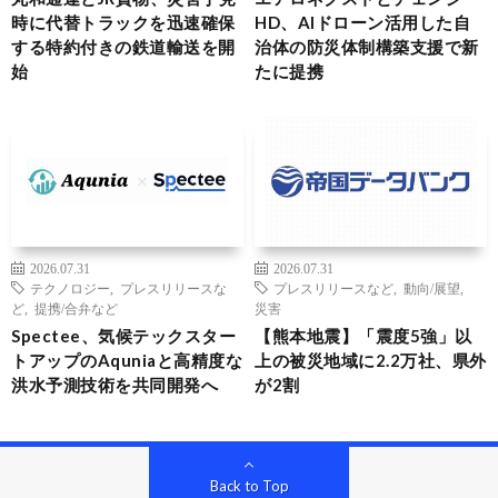
時に代替トラックを迅速確保
HD、AIドローン活用した自
する特約付きの鉄道輸送を開
治体の防災体制構築支援で新
始
たに提携
2026.07.31
2026.07.31
テクノロジー
,
プレスリリースな
プレスリリースなど
,
動向/展望
,
ど
,
提携/合弁など
災害
Spectee、気候テックスター
【熊本地震】「震度5強」以
トアップのAquniaと高精度な
上の被災地域に2.2万社、県外
洪水予測技術を共同開発へ
が2割
Back to Top