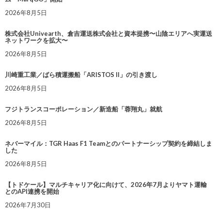
2026年8月5日
株式会社Univearth、倉吉運送株式会社と資本提携〜山陰エリアへ実運送
ネットワークを拡大〜
2026年8月5日
川崎重工業／ばら積運搬船「ARISTOS II」の引き渡し
2026年8月5日
フジトランスコーポレーション／新造船「蓉翔丸」就航
2026年8月5日
ネバーマイル：TGR Haas F1 Teamとのパートナーシップ契約を締結しま
した
2026年8月5日
【トドケール】マルチキャリア化に向けて、2026年7月よりヤマト運輸
とのAPI連携を開始
2026年7月30日