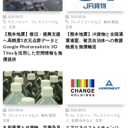
2026.08.05
2026.08.04
テクノロジー
,
プレスリリースな
プレスリリースなど
,
動向/展望
,
ど
,
災害
災害
【熊本地震】復旧・復興支援
【熊本地震】JR貨物と全国通
へ高精度3次元点群データと
運連盟、被災自治体への救援
Google Photorealistic 3D
物資を無償輸送
Tilesを活用した空間情報を無
償提供
2026.08.04
2026.08.03
プレスリリースなど
,
動向/展望
,
AI
,
ドローン
,
プレスリリースな
災害
ど
,
提携/合弁など
,
災害
丸和通運とJR貨物、災害予見
エアロネクストとチェンジ