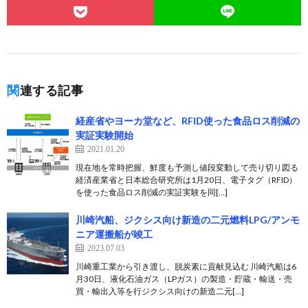
関連する記事
経産省やヨーカ堂など、RFID使った食品ロス削減の
実証実験開始
2021.01.20
現在地を常時把握、鮮度も予測し値段変動して売り切り図る
経済産業省と日本総合研究所は1月20日、電子タグ（RFID）
を使った食品ロス削減の実証実験を同[…]
川崎汽船、ジクシス向け新造の二元燃料LPG/アンモ
ニア運搬船が竣工
2023.07.03
川崎重工業から引き渡し、脱炭素に貢献見込む 川崎汽船は6
月30日、液化石油ガス（LPガス）の製造・貯蔵・輸送・売
買・輸出入等を行ジクシス向けの新造二元[…]