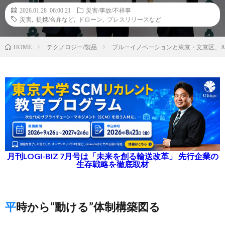
2026.01.28 06:00:21
災害/事故/不祥事
災害
,
提携/合弁など
,
ドローン
,
プレスリリースなど
テクノロジー/製品
ブルーイノベーションと東京・文京区、J
HOME
月刊LOGI-BIZ 7月号は「未来を創る輸送改革」 先行企業の
生存戦略を徹底取材
平時から“動ける”体制構築図る