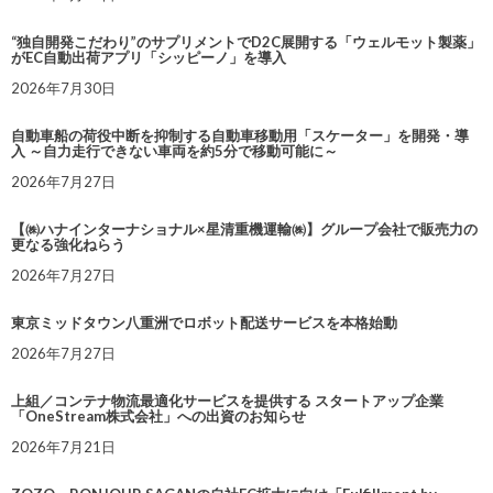
“独自開発こだわり”のサプリメントでD2C展開する「ウェルモット製薬」
がEC自動出荷アプリ「シッピーノ」を導入
2026年7月30日
自動車船の荷役中断を抑制する自動車移動用「スケーター」を開発・導
入 ～自力走行できない車両を約5分で移動可能に～
2026年7月27日
【㈱ハナインターナショナル×星清重機運輸㈱】グループ会社で販売力の
更なる強化ねらう
2026年7月27日
東京ミッドタウン八重洲でロボット配送サービスを本格始動
2026年7月27日
上組／コンテナ物流最適化サービスを提供する スタートアップ企業
「OneStream株式会社」への出資のお知らせ
2026年7月21日